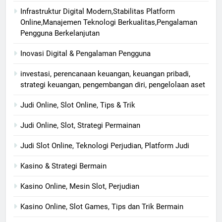
Infrastruktur Digital Modern,Stabilitas Platform
Online,Manajemen Teknologi Berkualitas,Pengalaman
Pengguna Berkelanjutan
Inovasi Digital & Pengalaman Pengguna
investasi, perencanaan keuangan, keuangan pribadi,
strategi keuangan, pengembangan diri, pengelolaan aset
Judi Online, Slot Online, Tips & Trik
Judi Online, Slot, Strategi Permainan
Judi Slot Online, Teknologi Perjudian, Platform Judi
Kasino & Strategi Bermain
Kasino Online, Mesin Slot, Perjudian
Kasino Online, Slot Games, Tips dan Trik Bermain