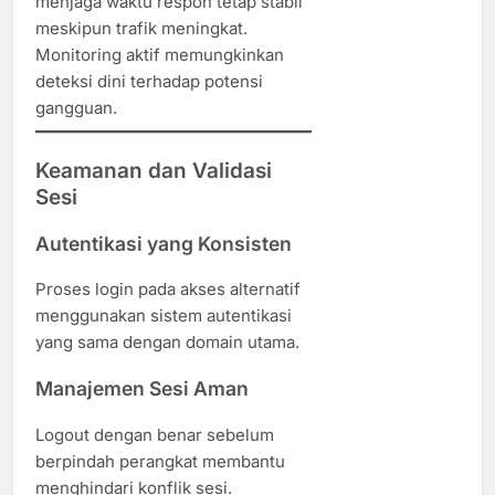
menjaga waktu respon tetap stabil
meskipun trafik meningkat.
Monitoring aktif memungkinkan
deteksi dini terhadap potensi
gangguan.
Keamanan dan Validasi
Sesi
Autentikasi yang Konsisten
Proses login pada akses alternatif
menggunakan sistem autentikasi
yang sama dengan domain utama.
Manajemen Sesi Aman
Logout dengan benar sebelum
berpindah perangkat membantu
menghindari konflik sesi.