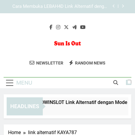
Skip
Panduan Membuka KAYA787 Alternatif melalui
to
Mode Penyamaran
content
Panduan Mengatasi Halaman KAYA787 Alternatif
yang Sulit Dimuat
Cara Membuka EDWINSLOT Link Alternatif
dengan Mode Penyamaran
Cara Membuka LEBAH4D Link Alternatif dengan
Mode Penyamaran
Sun Is Out
Dapatkan Berita Terkini Dan Konten
Panduan Membuka KAYA787 Alternatif melalui
NEWSLETTER
RANDOM NEWS
Mode Penyamaran
Hiburan Di Sun Is Out. Informasi Seputar
Panduan Mengatasi Halaman KAYA787 Alternatif
Dunia Hiburan, Gaya Hidup, Dan Tren
yang Sulit Dimuat
MENU
Terbaru.
ara Membuka EDWINSLOT Link Alternatif dengan Mode Peny
HEADLINES
Weeks Ago
Home
link alternatif KAYA787