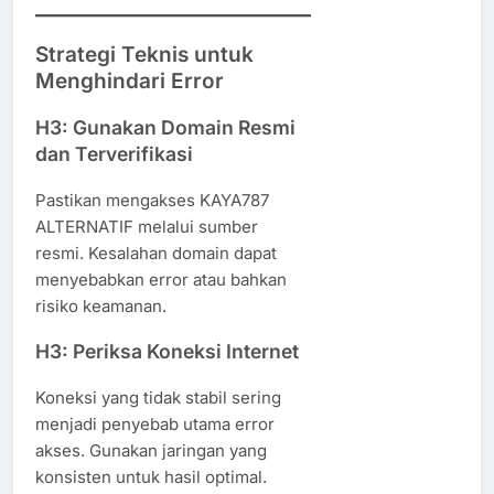
Strategi Teknis untuk
Menghindari Error
H3: Gunakan Domain Resmi
dan Terverifikasi
Pastikan mengakses KAYA787
ALTERNATIF melalui sumber
resmi. Kesalahan domain dapat
menyebabkan error atau bahkan
risiko keamanan.
H3: Periksa Koneksi Internet
Koneksi yang tidak stabil sering
menjadi penyebab utama error
akses. Gunakan jaringan yang
konsisten untuk hasil optimal.