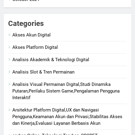
Categories
Akses Akun Digital
Akses Platform Digital
Analisis Akademik & Teknologi Digital
Analisis Slot & Tren Permainan
Analisis Visual Permainan Digital,Studi Dinamika
Putaran,Perilaku Sistem Game,Pengalaman Pengguna
Interaktif
Arsitektur Platform Digital,UX dan Navigasi
Pengguna,Keamanan Akun dan Privasi,Stabilitas Akses
dan Kinerja,Evaluasi Layanan Berbasis Akun