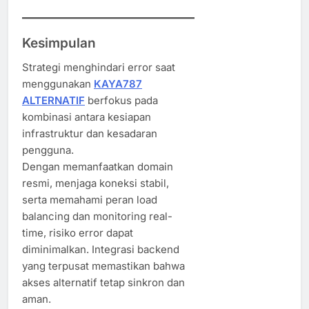
Kesimpulan
Strategi menghindari error saat
menggunakan
KAYA787
ALTERNATIF
berfokus pada
kombinasi antara kesiapan
infrastruktur dan kesadaran
pengguna.
Dengan memanfaatkan domain
resmi, menjaga koneksi stabil,
serta memahami peran load
balancing dan monitoring real-
time, risiko error dapat
diminimalkan. Integrasi backend
yang terpusat memastikan bahwa
akses alternatif tetap sinkron dan
aman.