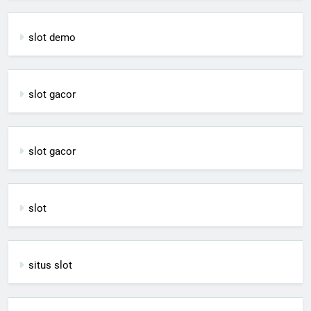
slot demo
slot gacor
slot gacor
slot
situs slot