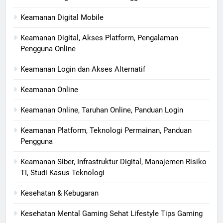
Keamanan Digital Mobile
Keamanan Digital, Akses Platform, Pengalaman
Pengguna Online
Keamanan Login dan Akses Alternatif
Keamanan Online
Keamanan Online, Taruhan Online, Panduan Login
Keamanan Platform, Teknologi Permainan, Panduan
Pengguna
Keamanan Siber, Infrastruktur Digital, Manajemen Risiko
TI, Studi Kasus Teknologi
Kesehatan & Kebugaran
Kesehatan Mental Gaming Sehat Lifestyle Tips Gaming