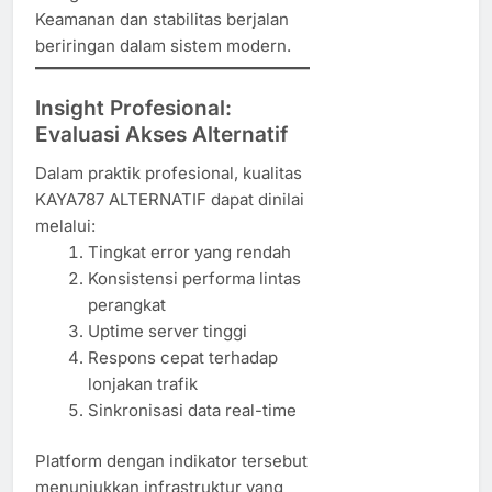
Keamanan dan stabilitas berjalan
beriringan dalam sistem modern.
Insight Profesional:
Evaluasi Akses Alternatif
Dalam praktik profesional, kualitas
KAYA787 ALTERNATIF dapat dinilai
melalui:
Tingkat error yang rendah
Konsistensi performa lintas
perangkat
Uptime server tinggi
Respons cepat terhadap
lonjakan trafik
Sinkronisasi data real-time
Platform dengan indikator tersebut
menunjukkan infrastruktur yang