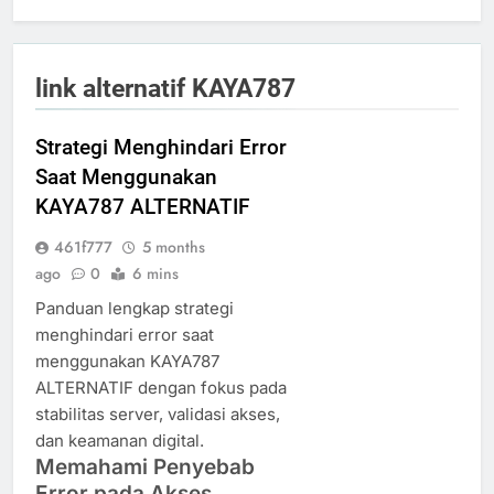
link alternatif KAYA787
Strategi Menghindari Error
Saat Menggunakan
KAYA787 ALTERNATIF
461f777
5 months
ago
0
6 mins
Panduan lengkap strategi
menghindari error saat
menggunakan KAYA787
ALTERNATIF dengan fokus pada
stabilitas server, validasi akses,
dan keamanan digital.
Memahami Penyebab
Error pada Akses