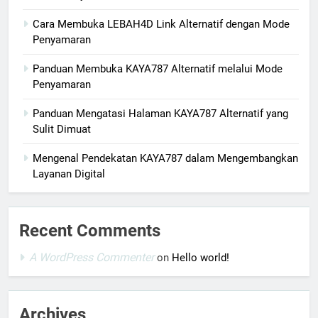
Cara Membuka LEBAH4D Link Alternatif dengan Mode
Penyamaran
Panduan Membuka KAYA787 Alternatif melalui Mode
Penyamaran
Panduan Mengatasi Halaman KAYA787 Alternatif yang
Sulit Dimuat
Mengenal Pendekatan KAYA787 dalam Mengembangkan
Layanan Digital
Recent Comments
A WordPress Commenter
on
Hello world!
Archives