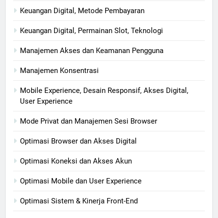
Keuangan Digital, Metode Pembayaran
Keuangan Digital, Permainan Slot, Teknologi
Manajemen Akses dan Keamanan Pengguna
Manajemen Konsentrasi
Mobile Experience, Desain Responsif, Akses Digital,
User Experience
Mode Privat dan Manajemen Sesi Browser
Optimasi Browser dan Akses Digital
Optimasi Koneksi dan Akses Akun
Optimasi Mobile dan User Experience
Optimasi Sistem & Kinerja Front-End