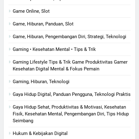
Game Online, Slot
Game, Hiburan, Panduan, Slot
Game, Hiburan, Pengembangan Diri, Strategi, Teknologi
Gaming • Kesehatan Mental • Tips & Trik
Gaming Lifestyle Tips & Trik Game Produktivitas Gamer
Kesehatan Digital Mental & Fokus Pemain
Gaming, Hiburan, Teknologi
Gaya Hidup Digital, Panduan Pengguna, Teknologi Praktis
Gaya Hidup Sehat, Produktivitas & Motivasi, Kesehatan
Fisik, Kesehatan Mental, Pengembangan Diri, Tips Hidup
Seimbang
Hukum & Kebijakan Digital