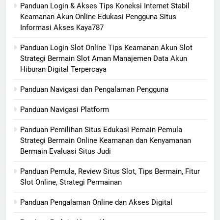
Panduan Login & Akses Tips Koneksi Internet Stabil
Keamanan Akun Online Edukasi Pengguna Situs
Informasi Akses Kaya787
Panduan Login Slot Online Tips Keamanan Akun Slot
Strategi Bermain Slot Aman Manajemen Data Akun
Hiburan Digital Terpercaya
Panduan Navigasi dan Pengalaman Pengguna
Panduan Navigasi Platform
Panduan Pemilihan Situs Edukasi Pemain Pemula
Strategi Bermain Online Keamanan dan Kenyamanan
Bermain Evaluasi Situs Judi
Panduan Pemula, Review Situs Slot, Tips Bermain, Fitur
Slot Online, Strategi Permainan
Panduan Pengalaman Online dan Akses Digital