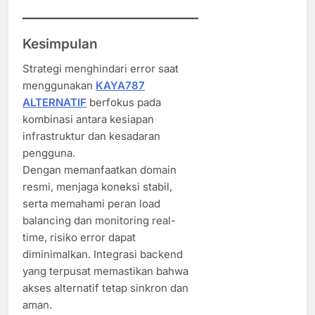
Kesimpulan
Strategi menghindari error saat
menggunakan
KAYA787
ALTERNATIF
berfokus pada
kombinasi antara kesiapan
infrastruktur dan kesadaran
pengguna.
Dengan memanfaatkan domain
resmi, menjaga koneksi stabil,
serta memahami peran load
balancing dan monitoring real-
time, risiko error dapat
diminimalkan. Integrasi backend
yang terpusat memastikan bahwa
akses alternatif tetap sinkron dan
aman.