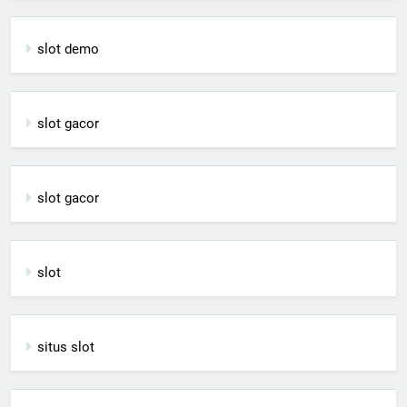
slot demo
slot gacor
slot gacor
slot
situs slot