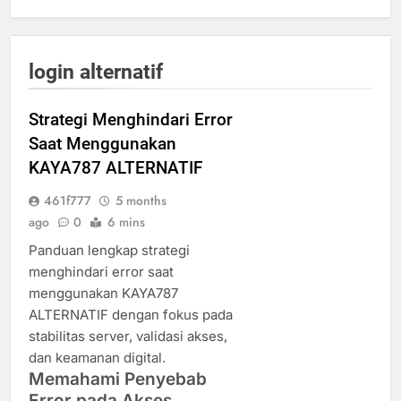
login alternatif
Strategi Menghindari Error
Saat Menggunakan
KAYA787 ALTERNATIF
461f777
5 months
ago
0
6 mins
Panduan lengkap strategi
menghindari error saat
menggunakan KAYA787
ALTERNATIF dengan fokus pada
stabilitas server, validasi akses,
dan keamanan digital.
Memahami Penyebab
Error pada Akses