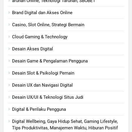
aruhan Online, Teknologi Taruhan, SBOBET
Brand Digital dan Akses Online
Casino, Slot Online, Strategi Bermain
Cloud Gaming & Technology
Desain Akses Digital
Desain Game & Pengalaman Pengguna
Desain Slot & Psikologi Pemain
Desain UX dan Navigasi Digital
Desain UX/UI & Teknologi Situs Judi
Digital & Perilaku Pengguna
Digital Wellbeing, Gaya Hidup Sehat, Gaming Lifestyle,
Tips Produktivitas, Manajemen Waktu, Hiburan Positif