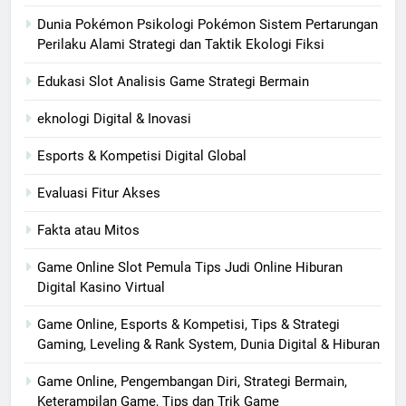
Dunia Pokémon Psikologi Pokémon Sistem Pertarungan
Perilaku Alami Strategi dan Taktik Ekologi Fiksi
Edukasi Slot Analisis Game Strategi Bermain
eknologi Digital & Inovasi
Esports & Kompetisi Digital Global
Evaluasi Fitur Akses
Fakta atau Mitos
Game Online Slot Pemula Tips Judi Online Hiburan
Digital Kasino Virtual
Game Online, Esports & Kompetisi, Tips & Strategi
Gaming, Leveling & Rank System, Dunia Digital & Hiburan
Game Online, Pengembangan Diri, Strategi Bermain,
Keterampilan Game, Tips dan Trik Game