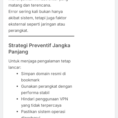
matang dan terencana.
Error sering kali bukan hanya
akibat sistem, tetapi juga faktor
eksternal seperti jaringan atau
perangkat.
Strategi Preventif Jangka
Panjang
Untuk menjaga pengalaman tetap
lancar:
Simpan domain resmi di
bookmark
Gunakan perangkat dengan
performa stabil
Hindari penggunaan VPN
yang tidak terpercaya
Pastikan sistem operasi
diperbarui