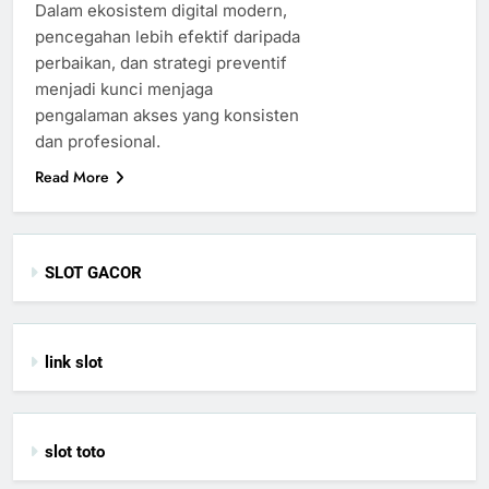
Dalam ekosistem digital modern,
pencegahan lebih efektif daripada
perbaikan, dan strategi preventif
menjadi kunci menjaga
pengalaman akses yang konsisten
dan profesional.
Read More
SLOT GACOR
link slot
slot toto