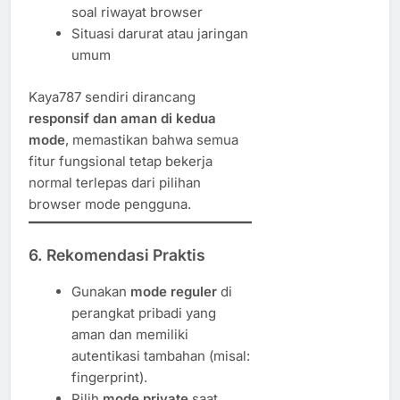
soal riwayat browser
Situasi darurat atau jaringan
umum
Kaya787 sendiri dirancang
responsif dan aman di kedua
mode
, memastikan bahwa semua
fitur fungsional tetap bekerja
normal terlepas dari pilihan
browser mode pengguna.
6. Rekomendasi Praktis
Gunakan
mode reguler
di
perangkat pribadi yang
aman dan memiliki
autentikasi tambahan (misal:
fingerprint).
Pilih
mode private
saat