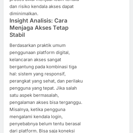
dan risiko kendala akses dapat
diminimalkan.
Insight Analisis: Cara
Menjaga Akses Tetap
Stabil
Berdasarkan praktik umum
penggunaan platform digital,
kelancaran akses sangat
bergantung pada kombinasi tiga
hal: sistem yang responsif,
perangkat yang sehat, dan perilaku
pengguna yang tepat. Jika salah
satu aspek bermasalah,
pengalaman akses bisa terganggu.
Misalnya, ketika pengguna
mengalami kendala login,
penyebabnya belum tentu berasal
dari platform. Bisa saja koneksi