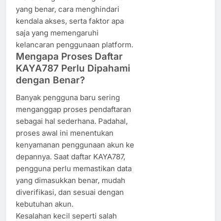
yang benar, cara menghindari
kendala akses, serta faktor apa
saja yang memengaruhi
kelancaran penggunaan platform.
Mengapa Proses Daftar
KAYA787 Perlu Dipahami
dengan Benar?
Banyak pengguna baru sering
menganggap proses pendaftaran
sebagai hal sederhana. Padahal,
proses awal ini menentukan
kenyamanan penggunaan akun ke
depannya. Saat daftar KAYA787,
pengguna perlu memastikan data
yang dimasukkan benar, mudah
diverifikasi, dan sesuai dengan
kebutuhan akun.
Kesalahan kecil seperti salah