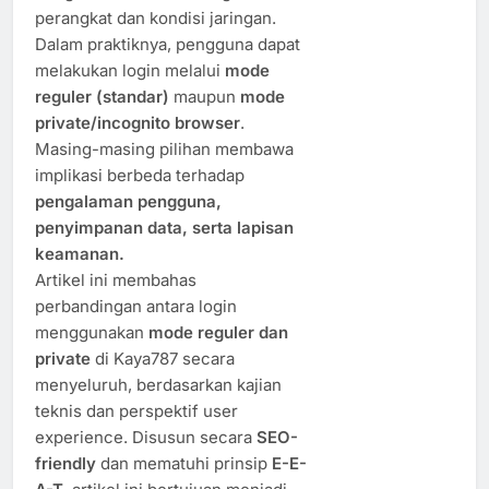
perangkat dan kondisi jaringan.
Dalam praktiknya, pengguna dapat
melakukan login melalui
mode
reguler (standar)
maupun
mode
private/incognito browser
.
Masing-masing pilihan membawa
implikasi berbeda terhadap
pengalaman pengguna,
penyimpanan data, serta lapisan
keamanan.
Artikel ini membahas
perbandingan antara login
menggunakan
mode reguler dan
private
di Kaya787 secara
menyeluruh, berdasarkan kajian
teknis dan perspektif user
experience. Disusun secara
SEO-
friendly
dan mematuhi prinsip
E-E-