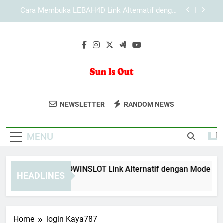
Skip
Panduan Membuka KAYA787 Alternatif melalui
to
Mode Penyamaran
content
Panduan Mengatasi Halaman KAYA787 Alternatif
yang Sulit Dimuat
Cara Membuka EDWINSLOT Link Alternatif
dengan Mode Penyamaran
Cara Membuka LEBAH4D Link Alternatif dengan
Mode Penyamaran
Sun Is Out
Dapatkan Berita Terkini Dan Konten
Panduan Membuka KAYA787 Alternatif melalui
NEWSLETTER
RANDOM NEWS
Mode Penyamaran
Hiburan Di Sun Is Out. Informasi Seputar
Panduan Mengatasi Halaman KAYA787 Alternatif
Dunia Hiburan, Gaya Hidup, Dan Tren
yang Sulit Dimuat
MENU
Terbaru.
ra Membuka EDWINSLOT Link Alternatif dengan Mode Penya
HEADLINES
Weeks Ago
Home
login Kaya787