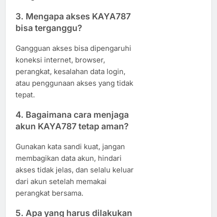
3. Mengapa akses KAYA787
bisa terganggu?
Gangguan akses bisa dipengaruhi
koneksi internet, browser,
perangkat, kesalahan data login,
atau penggunaan akses yang tidak
tepat.
4. Bagaimana cara menjaga
akun KAYA787 tetap aman?
Gunakan kata sandi kuat, jangan
membagikan data akun, hindari
akses tidak jelas, dan selalu keluar
dari akun setelah memakai
perangkat bersama.
5. Apa yang harus dilakukan