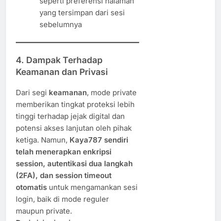
seperti preferensi halaman
yang tersimpan dari sesi
sebelumnya
4. Dampak Terhadap
Keamanan dan Privasi
Dari segi
keamanan
, mode private
memberikan tingkat proteksi lebih
tinggi terhadap jejak digital dan
potensi akses lanjutan oleh pihak
ketiga. Namun,
Kaya787 sendiri
telah menerapkan enkripsi
session, autentikasi dua langkah
(2FA), dan session timeout
otomatis
untuk mengamankan sesi
login, baik di mode reguler
maupun private.