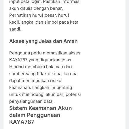
input data login. Pastikan informasi
akun ditulis dengan benar.
Perhatikan huruf besar, huruf
kecil, angka, dan simbol pada kata
sandi.
Akses yang Jelas dan Aman
Pengguna perlu memastikan akses
KAYA787 yang digunakan jelas.
Hindari membuka halaman dari
sumber yang tidak dikenal karena
dapat menimbulkan risiko
keamanan. Langkah ini penting
untuk melindungi akun dari potensi
penyalahgunaan data.
Sistem Keamanan Akun
dalam Penggunaan
KAYA787