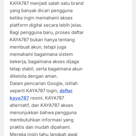
KAYA787 menjadi salah satu brand
yang banyak dicari pengguna
ketika ingin memahami akses
platform digital secara lebih jelas.
Bagi pengguna baru, proses daftar
KAYA787 bukan hanya tentang
membuat akun, tetapi juga
memahami bagaimana sistem
bekerja, bagaimana akses dijaga
tetap stabil, serta bagaimana akun
dikelola dengan aman.
Dalam pencarian Google, istilah
seperti KAYA787 login,
daftar
kaya787
resmi, KAYA787
alternatif, dan KAYA787 akses
menunjukkan bahwa pengguna
membutuhkan informasi yang
praktis dan mudah dipahami.
Mereka ingin tahu langkah awal