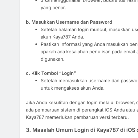
Jika menggunakan browser, buka situs resm
yang benar.
b. Masukkan Username dan Password
Setelah halaman login muncul, masukkan u
akun Kaya787 Anda.
Pastikan informasi yang Anda masukkan bena
apakah ada kesalahan penulisan pada email a
digunakan.
c. Klik Tombol “Login”
Setelah memasukkan username dan password
untuk mengakses akun Anda.
Jika Anda kesulitan dengan login melalui browser,
ada pembaruan sistem di perangkat iOS Anda atau a
Kaya787 memerlukan pembaruan versi terbaru.
3.
Masalah Umum Login di Kaya787 di iOS 