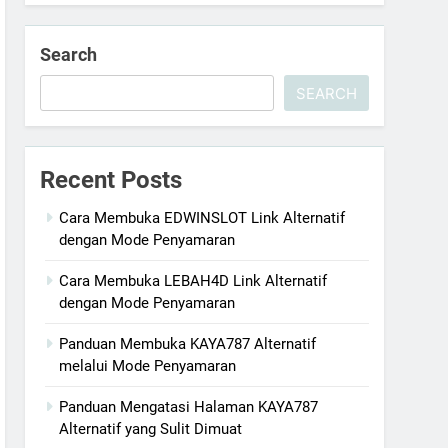
Search
SEARCH
Recent Posts
Cara Membuka EDWINSLOT Link Alternatif
dengan Mode Penyamaran
Cara Membuka LEBAH4D Link Alternatif
dengan Mode Penyamaran
Panduan Membuka KAYA787 Alternatif
melalui Mode Penyamaran
Panduan Mengatasi Halaman KAYA787
Alternatif yang Sulit Dimuat