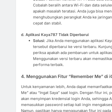
Cobalah beralih antara Wi-Fi dan data selule
apakah masalah teratasi. Anda juga bisa me
menghubungkan perangkat Anda ke jaringan 
cepat dan stabil.
d. Aplikasi Kaya787 Tidak Diperbarui
Solusi:
Jika Anda menggunakan aplikasi Kaya7
tersebut diperbarui ke versi terbaru. Kunjung
periksa apakah ada pembaruan untuk aplikas
Menggunakan versi terbaru akan memastik
performa terbaik.
4.
Menggunakan Fitur “Remember Me” di i
Untuk kenyamanan lebih, Anda dapat memanfaatka
Me” atau “Ingat Saya” saat login. Dengan fitur ini,
akan menyimpan kredensial login Anda, sehingga An
memasukkan password setiap kali ingin mengakses
Namun, pastikan hanya menggunakan fitur ini pada 