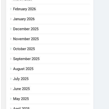
February 2026
January 2026
December 2025
November 2025
October 2025
September 2025
August 2025
July 2025
June 2025
May 2025
April 2025