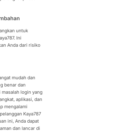
ambahan
angkan untuk
aya787. Ini
n Anda dari risiko
sangat mudah dan
ng benar dan
i masalah login yang
gkat, aplikasi, dan
tap mengalami
 pelanggan Kaya787
an ini, Anda dapat
aman dan lancar di