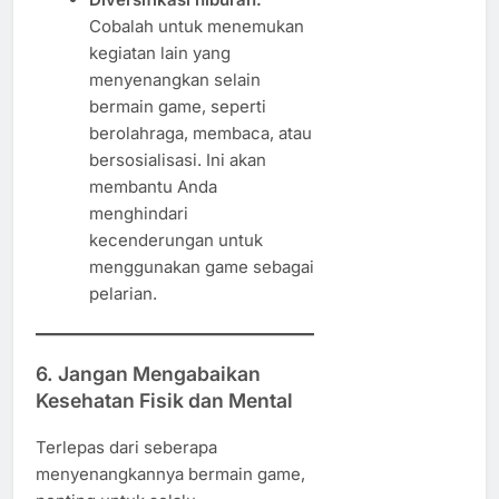
Cobalah untuk menemukan
kegiatan lain yang
menyenangkan selain
bermain game, seperti
berolahraga, membaca, atau
bersosialisasi. Ini akan
membantu Anda
menghindari
kecenderungan untuk
menggunakan game sebagai
pelarian.
6. Jangan Mengabaikan
Kesehatan Fisik dan Mental
Terlepas dari seberapa
menyenangkannya bermain game,