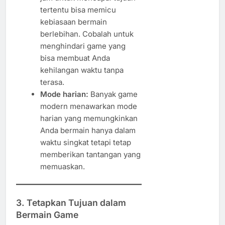
tertentu bisa memicu
kebiasaan bermain
berlebihan. Cobalah untuk
menghindari game yang
bisa membuat Anda
kehilangan waktu tanpa
terasa.
Mode harian:
Banyak game
modern menawarkan mode
harian yang memungkinkan
Anda bermain hanya dalam
waktu singkat tetapi tetap
memberikan tantangan yang
memuaskan.
3. Tetapkan Tujuan dalam
Bermain Game