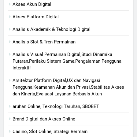
Akses Akun Digital
Akses Platform Digital
Analisis Akademik & Teknologi Digital
Analisis Slot & Tren Permainan
Analisis Visual Permainan Digital,Studi Dinamika
Putaran,Perilaku Sistem Game,Pengalaman Pengguna
Interaktif
Arsitektur Platform Digital,UX dan Navigasi
Pengguna,Keamanan Akun dan Privasi,Stabilitas Akses
dan Kinerja,Evaluasi Layanan Berbasis Akun
aruhan Online, Teknologi Taruhan, SBOBET
Brand Digital dan Akses Online
Casino, Slot Online, Strategi Bermain