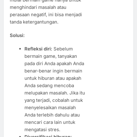
menghindari masalah atau
perasaan negatif, ini bisa menjadi
tanda ketergantungan.
Solusi:
Refleksi diri:
Sebelum
bermain game, tanyakan
pada diri Anda apakah Anda
benar-benar ingin bermain
untuk hiburan atau apakah
Anda sedang mencoba
melupakan masalah. Jika itu
yang terjadi, cobalah untuk
menyelesaikan masalah
Anda terlebih dahulu atau
mencari cara lain untuk
mengatasi stres.
Diversifikasi hiburan: