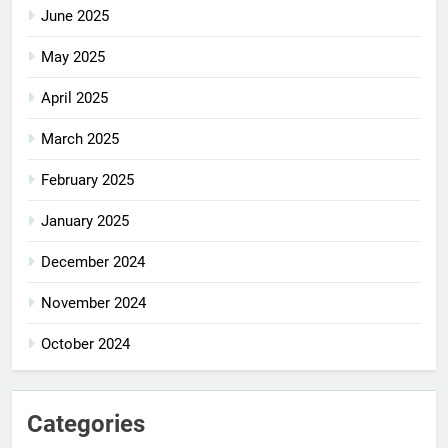
June 2025
May 2025
April 2025
March 2025
February 2025
January 2025
December 2024
November 2024
October 2024
Categories