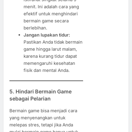
menit. Ini adalah cara yang
efektif untuk menghindari
bermain game secara
berlebihan.
Jangan lupakan tidur:
Pastikan Anda tidak bermain
game hingga larut malam,
karena kurang tidur dapat
memengaruhi kesehatan
fisik dan mental Anda.
5. Hindari Bermain Game
sebagai Pelarian
Bermain game bisa menjadi cara
yang menyenangkan untuk
melepas stres, tetapi jika Anda
mulai bermain game hanya untuk