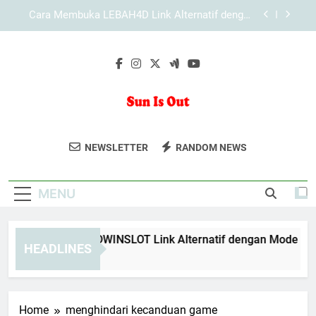
Skip
Panduan Membuka KAYA787 Alternatif melalui
to
Mode Penyamaran
content
Panduan Mengatasi Halaman KAYA787 Alternatif
yang Sulit Dimuat
Cara Membuka EDWINSLOT Link Alternatif
dengan Mode Penyamaran
Cara Membuka LEBAH4D Link Alternatif dengan
Mode Penyamaran
Sun Is Out
Dapatkan Berita Terkini Dan Konten
Panduan Membuka KAYA787 Alternatif melalui
NEWSLETTER
RANDOM NEWS
Mode Penyamaran
Hiburan Di Sun Is Out. Informasi Seputar
Panduan Mengatasi Halaman KAYA787 Alternatif
Dunia Hiburan, Gaya Hidup, Dan Tren
yang Sulit Dimuat
MENU
Terbaru.
ra Membuka EDWINSLOT Link Alternatif dengan Mode Penya
HEADLINES
Weeks Ago
Home
menghindari kecanduan game