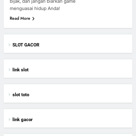
bijak, dan jangan biarkan game
menguasai hidup Anda!
Read More
SLOT GACOR
link slot
slot toto
link gacor