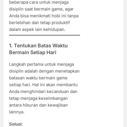
beberapa cara untuk menjaga
disiplin saat bermain game, agar
Anda bisa menikmati hobi ini tanpa
berlebihan dan tetap produktif
dalam aspek lain kehidupan.
1. Tentukan Batas Waktu
Bermain Setiap Hari
Langkah pertama untuk menjaga
disiplin adalah dengan menetapkan
batasan waktu bermain game
setiap hari. Hal ini akan membantu
Anda menghindari kecanduan dan
tetap menjaga keseimbangan
antara hiburan dan kewajiban
lainnya.
Solusi: