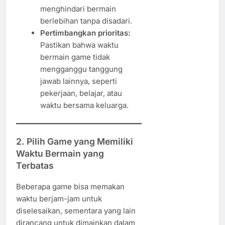
menghindari bermain
berlebihan tanpa disadari.
Pertimbangkan prioritas:
Pastikan bahwa waktu
bermain game tidak
mengganggu tanggung
jawab lainnya, seperti
pekerjaan, belajar, atau
waktu bersama keluarga.
2. Pilih Game yang Memiliki
Waktu Bermain yang
Terbatas
Beberapa game bisa memakan
waktu berjam-jam untuk
diselesaikan, sementara yang lain
dirancang untuk dimainkan dalam