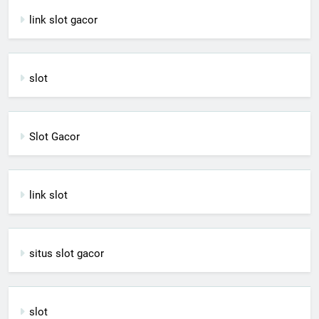
link slot gacor
slot
Slot Gacor
link slot
situs slot gacor
slot