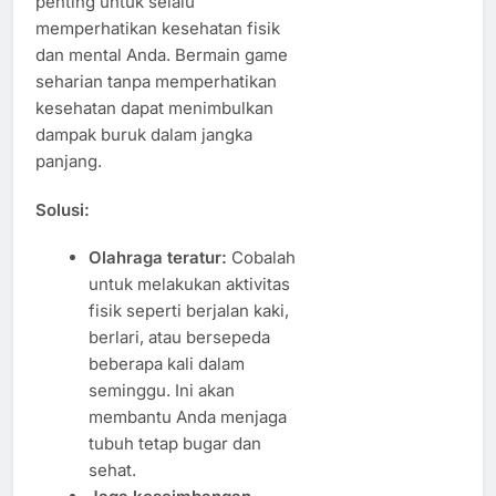
penting untuk selalu
memperhatikan kesehatan fisik
dan mental Anda. Bermain game
seharian tanpa memperhatikan
kesehatan dapat menimbulkan
dampak buruk dalam jangka
panjang.
Solusi:
Olahraga teratur:
Cobalah
untuk melakukan aktivitas
fisik seperti berjalan kaki,
berlari, atau bersepeda
beberapa kali dalam
seminggu. Ini akan
membantu Anda menjaga
tubuh tetap bugar dan
sehat.