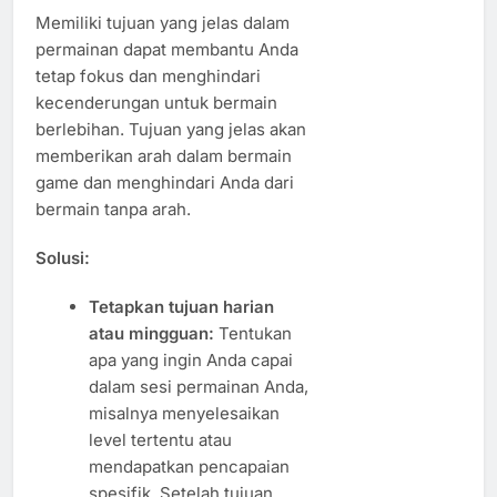
Memiliki tujuan yang jelas dalam
permainan dapat membantu Anda
tetap fokus dan menghindari
kecenderungan untuk bermain
berlebihan. Tujuan yang jelas akan
memberikan arah dalam bermain
game dan menghindari Anda dari
bermain tanpa arah.
Solusi:
Tetapkan tujuan harian
atau mingguan:
Tentukan
apa yang ingin Anda capai
dalam sesi permainan Anda,
misalnya menyelesaikan
level tertentu atau
mendapatkan pencapaian
spesifik. Setelah tujuan