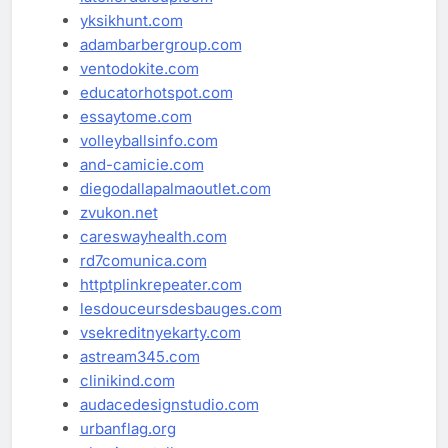
yksikhunt.com
adambarbergroup.com
ventodokite.com
educatorhotspot.com
essaytome.com
volleyballsinfo.com
and-camicie.com
diegodallapalmaoutlet.com
zvukon.net
careswayhealth.com
rd7comunica.com
httptplinkrepeater.com
lesdouceursdesbauges.com
vsekreditnyekarty.com
astream345.com
clinikind.com
audacedesignstudio.com
urbanflag.org