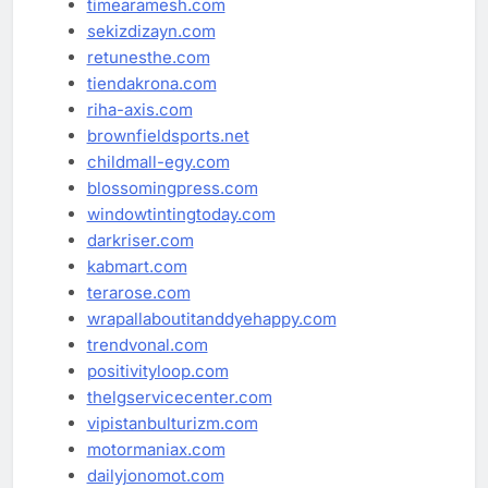
timearamesh.com
sekizdizayn.com
retunesthe.com
tiendakrona.com
riha-axis.com
brownfieldsports.net
childmall-egy.com
blossomingpress.com
windowtintingtoday.com
darkriser.com
kabmart.com
terarose.com
wrapallaboutitanddyehappy.com
trendvonal.com
positivityloop.com
thelgservicecenter.com
vipistanbulturizm.com
motormaniax.com
dailyjonomot.com