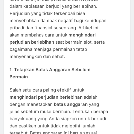
dalam kebiasaan berjudi yang berlebihan.
Perjudian yang tidak terkendali bisa
menyebabkan dampak negatif bagi kehidupan
pribadi dan finansial seseorang. Artikel ini
akan membahas cara untuk
menghindari
perjudian berlebihan
saat bermain slot, serta
bagaimana menjaga permainan tetap
menyenangkan dan sehat.
1.
Tetapkan Batas Anggaran Sebelum
Bermain
Salah satu cara paling efektif untuk
menghindari perjudian berlebihan
adalah
dengan menetapkan
batas anggaran
yang
jelas sebelum mulai bermain. Tentukan berapa
banyak uang yang Anda siapkan untuk berjudi
dan pastikan untuk tidak melebihi jumlah
tersebut. Batas anggaran ini harus sesuai