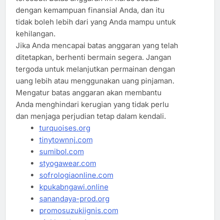
dengan kemampuan finansial Anda, dan itu
tidak boleh lebih dari yang Anda mampu untuk
kehilangan.
Jika Anda mencapai batas anggaran yang telah
ditetapkan, berhenti bermain segera. Jangan
tergoda untuk melanjutkan permainan dengan
uang lebih atau menggunakan uang pinjaman.
Mengatur batas anggaran akan membantu
Anda menghindari kerugian yang tidak perlu
dan menjaga perjudian tetap dalam kendali.
turquoises.org
tinytownnj.com
sumibol.com
styogawear.com
sofrologiaonline.com
kpukabngawi.online
sanandaya-prod.org
promosuzukiignis.com