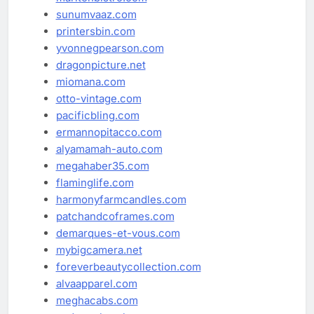
sunumvaaz.com
printersbin.com
yvonnegpearson.com
dragonpicture.net
miomana.com
otto-vintage.com
pacificbling.com
ermannopitacco.com
alyamamah-auto.com
megahaber35.com
flaminglife.com
harmonyfarmcandles.com
patchandcoframes.com
demarques-et-vous.com
mybigcamera.net
foreverbeautycollection.com
alvaapparel.com
meghacabs.com