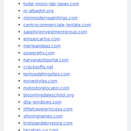
todai-mono-lab-japan.com
m-albaghli.org
minimodernpaintings.com
centrocommerciale-lentate.com
sapphireinvestmentgroup.com
emsaocarlos.com
merleandpaz.com
poweretty.com
haryanajobportal.com
cracksofts.net
tentopdatingsites.com
movestyles.com
motostorelocator.com
bloomingdaleschool.org
dlja-windows.com
littletravelprincess.com
shiningnames.com
trollslandatoystore.com
tarrahan-co.com