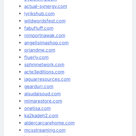
actual-synergy.com
lyrikshub.com
wildwordsfest.com
fabufluff.com
nimportnawak.com
angelisimashop.com
oriandme.com
fluerly.com
sphmnetwork.com
acte3editions.com
jaguarresources.com
geardurr.com
alsudaisoud.com
mimarestore.com
onetisa.com
ka2kadeh2.com
aldercarcarehome.com
mcsstreaming.com