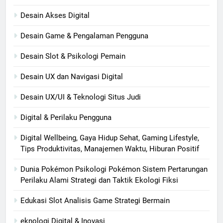
Desain Akses Digital
Desain Game & Pengalaman Pengguna
Desain Slot & Psikologi Pemain
Desain UX dan Navigasi Digital
Desain UX/UI & Teknologi Situs Judi
Digital & Perilaku Pengguna
Digital Wellbeing, Gaya Hidup Sehat, Gaming Lifestyle,
Tips Produktivitas, Manajemen Waktu, Hiburan Positif
Dunia Pokémon Psikologi Pokémon Sistem Pertarungan
Perilaku Alami Strategi dan Taktik Ekologi Fiksi
Edukasi Slot Analisis Game Strategi Bermain
eknologi Digital & Inovasi