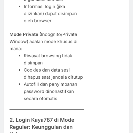
Informasi login (jika
diizinkan) dapat disimpan
oleh browser
Mode Private
(Incognito/Private
Window) adalah mode khusus di
mana:
Riwayat browsing tidak
disimpan
Cookies dan data sesi
dihapus saat jendela ditutup
Autofill dan penyimpanan
password dinonaktifkan
secara otomatis
2. Login Kaya787 di Mode
Reguler: Keunggulan dan