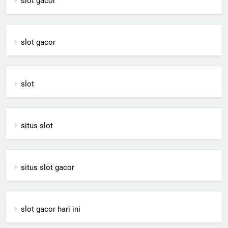
slot gacor
slot gacor
slot
situs slot
situs slot gacor
slot gacor hari ini