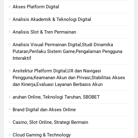
Akses Platform Digital
Analisis Akademik & Teknologi Digital
Analisis Slot & Tren Permainan
Analisis Visual Permainan Digital,Studi Dinamika
Putaran,Perilaku Sistem Game,Pengalaman Pengguna
Interaktif
Arsitektur Platform Digital,UX dan Navigasi
Pengguna,Keamanan Akun dan Privasi,Stabilitas Akses
dan Kinerja,Evaluasi Layanan Berbasis Akun
aruhan Online, Teknologi Taruhan, SBOBET
Brand Digital dan Akses Online
Casino, Slot Online, Strategi Bermain
Cloud Gaming & Technology