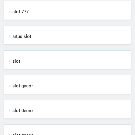
slot 777
situs slot
slot
slot gacor
slot demo