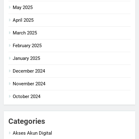
May 2025
April 2025
March 2025
February 2025
January 2025
December 2024
November 2024
October 2024
Categories
Akses Akun Digital