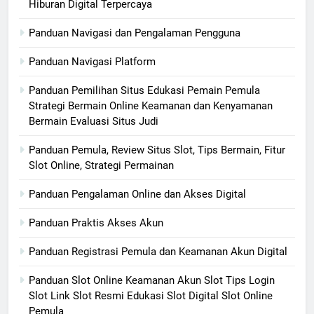
Hiburan Digital Terpercaya
Panduan Navigasi dan Pengalaman Pengguna
Panduan Navigasi Platform
Panduan Pemilihan Situs Edukasi Pemain Pemula
Strategi Bermain Online Keamanan dan Kenyamanan
Bermain Evaluasi Situs Judi
Panduan Pemula, Review Situs Slot, Tips Bermain, Fitur
Slot Online, Strategi Permainan
Panduan Pengalaman Online dan Akses Digital
Panduan Praktis Akses Akun
Panduan Registrasi Pemula dan Keamanan Akun Digital
Panduan Slot Online Keamanan Akun Slot Tips Login
Slot Link Slot Resmi Edukasi Slot Digital Slot Online
Pemula