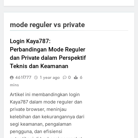
mode reguler vs private
Login Kaya787:
Perbandingan Mode Reguler
dan Private dalam Perspektif
Teknis dan Keamanan
461f777
1 year ago
0
6
mins
Artikel ini membandingkan login
Kaya787 dalam mode reguler dan
private browser, meninjau
kelebihan dan kekurangannya dari
segi keamanan, pengalaman
pengguna, dan efisiensi