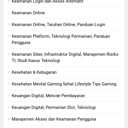
Keamanan Login dan Akses Alternatif
Keamanan Online
Keamanan Online, Taruhan Online, Panduan Login
Keamanan Platform, Teknologi Permainan, Panduan
Pengguna
Keamanan Siber, Infrastruktur Digital, Manajemen Risiko
TI, Studi Kasus Teknologi
Kesehatan & Kebugaran
Kesehatan Mental Gaming Sehat Lifestyle Tips Gaming
Keuangan Digital, Metode Pembayaran
Keuangan Digital, Permainan Slot, Teknologi
Manajemen Akses dan Keamanan Pengguna