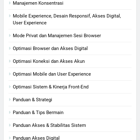
Manajemen Konsentrasi
Mobile Experience, Desain Responsif, Akses Digital,
User Experience
Mode Privat dan Manajemen Sesi Browser
Optimasi Browser dan Akses Digital
Optimasi Koneksi dan Akses Akun
Optimasi Mobile dan User Experience
Optimasi Sistem & Kinerja Front-End
Panduan & Strategi
Panduan & Tips Bermain
Panduan Akses & Stabilitas Sistem
Panduan Akses Digital