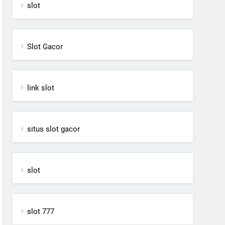
slot
Slot Gacor
link slot
situs slot gacor
slot
slot 777