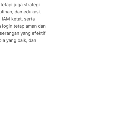
etapi juga strategi
lihan, dan edukasi.
 IAM ketat, serta
m login tetap aman dan
serangan yang efektif
ola yang baik, dan