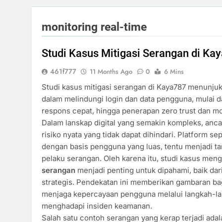
monitoring real-time
Studi Kasus Mitigasi Serangan di Ka
461f777
11 Months Ago
0
6 Mins
Studi kasus mitigasi serangan di Kaya787 menunjukk
dalam melindungi login dan data pengguna, mulai dar
respons cepat, hingga penerapan zero trust dan mon
Dalam lanskap digital yang semakin kompleks, anc
risiko nyata yang tidak dapat dihindari. Platform se
dengan basis pengguna yang luas, tentu menjadi ta
pelaku serangan. Oleh karena itu, studi kasus men
serangan
menjadi penting untuk dipahami, baik dar
strategis. Pendekatan ini memberikan gambaran b
menjaga kepercayaan pengguna melalui langkah-la
menghadapi insiden keamanan.
Salah satu contoh serangan yang kerap terjadi ada