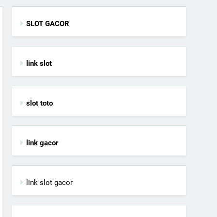
SLOT GACOR
link slot
slot toto
link gacor
link slot gacor