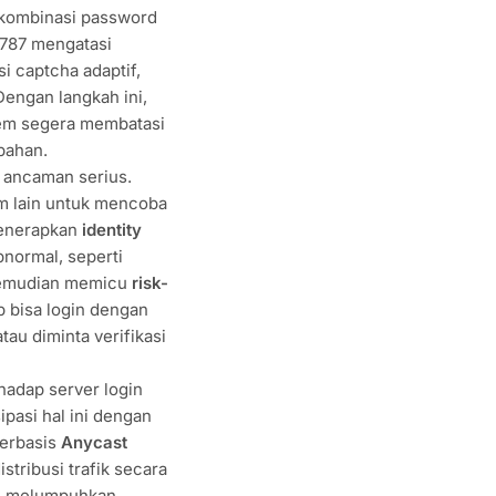
 kombinasi password
a787 mengatasi
si captcha adaptif,
Dengan langkah ini,
stem segera membatasi
bahan.
 ancaman serius.
rm lain untuk mencoba
menerapkan
identity
normal, seperti
m kemudian memicu
risk-
p bisa login dengan
tau diminta verifikasi
hadap server login
pasi hal ini dengan
berbasis
Anycast
stribusi trafik secara
pu melumpuhkan