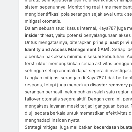
sistem sepenuhnya. Monitoring real-time memban
mengidentifikasi pola serangan sejak awal untuk s
mitigasi otomatis.
Dalam sebuah studi kasus internal, Kaya787 juga
insider threat
, yaitu potensi penyalahgunaan akses d
Untuk mengatasinya, diterapkan
prinsip least privi
Identity and Access Management (IAM)
. Setiap id
diberikan hak akses minimum sesuai kebutuhan. Au
terstruktur memungkinkan setiap aktivitas pengguna 
sehingga setiap anomali dapat segera diinvestigasi.
Langkah mitigasi serangan di Kaya787 tidak berhent
respons, tetapi juga mencakup
disaster recovery p
serangan berhasil melumpuhkan salah satu region a
failover otomatis segera aktif. Dengan cara ini, pe
mengakses layanan meski terjadi gangguan besar.
diuji secara berkala untuk memastikan efektivitas 
menghadapi insiden nyata.
Strategi mitigasi juga melibatkan
kecerdasan buata