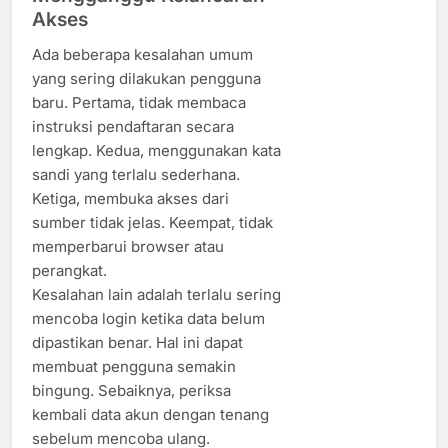
Akses
Ada beberapa kesalahan umum
yang sering dilakukan pengguna
baru. Pertama, tidak membaca
instruksi pendaftaran secara
lengkap. Kedua, menggunakan kata
sandi yang terlalu sederhana.
Ketiga, membuka akses dari
sumber tidak jelas. Keempat, tidak
memperbarui browser atau
perangkat.
Kesalahan lain adalah terlalu sering
mencoba login ketika data belum
dipastikan benar. Hal ini dapat
membuat pengguna semakin
bingung. Sebaiknya, periksa
kembali data akun dengan tenang
sebelum mencoba ulang.