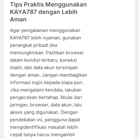
Tips Praktis Menggunakan
KAYA787 dengan Lebih
Aman
Agar pengalaman menggunakan
KAYA787 lebih nyaman, gunakan
perangkat pribadi jika
memungkinkan. Pastikan browser
dalam kondisi terbaru, koneksi
stabil, dan data akun tersimpan
dengan aman. Jangan membagikan
informasi login kepada siapa pun.
Jika mengalami kendala, lakukan
pengecekan bertahap. Mulai dari
jaringan, browser, data akun, lalu
akses yang digunakan. Dengan
pendekatan ini, pengguna dapat
mengidentifikasi masalah lebih
cepat tanpa harus mengambil