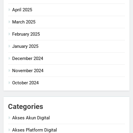
April 2025
March 2025
February 2025
January 2025
December 2024
November 2024
October 2024
Categories
Akses Akun Digital
Akses Platform Digital