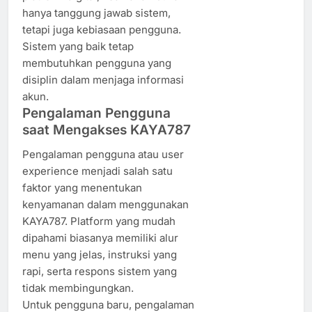
hanya tanggung jawab sistem,
tetapi juga kebiasaan pengguna.
Sistem yang baik tetap
membutuhkan pengguna yang
disiplin dalam menjaga informasi
akun.
Pengalaman Pengguna
saat Mengakses KAYA787
Pengalaman pengguna atau user
experience menjadi salah satu
faktor yang menentukan
kenyamanan dalam menggunakan
KAYA787. Platform yang mudah
dipahami biasanya memiliki alur
menu yang jelas, instruksi yang
rapi, serta respons sistem yang
tidak membingungkan.
Untuk pengguna baru, pengalaman