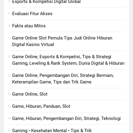
Esports & Kompetisi Digital Global
Evaluasi Fitur Akses
Fakta atau Mitos
Game Online Slot Pemula Tips Judi Online Hiburan
Digital Kasino Virtual
Game Online, Esports & Kompetisi, Tips & Strategi
Gaming, Leveling & Rank System, Dunia Digital & Hiburan
Game Online, Pengembangan Diri, Strategi Bermain,
Keterampilan Game, Tips dan Trik Game
Game Online, Slot
Game, Hiburan, Panduan, Slot
Game, Hiburan, Pengembangan Diri, Strategi, Teknologi
Gaming • Kesehatan Mental • Tips & Trik