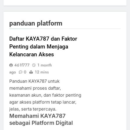
panduan platform
Daftar KAYA787 dan Faktor
Penting dalam Menjaga
Kelancaran Akses
461f777
1 month
ago
0
12 mins
Panduan KAYA787 untuk
memahami proses daftar,
keamanan akun, dan faktor penting
agar akses platform tetap lancar,
jelas, serta terpercaya.
Memahami KAYA787
sebagai Platform Digital