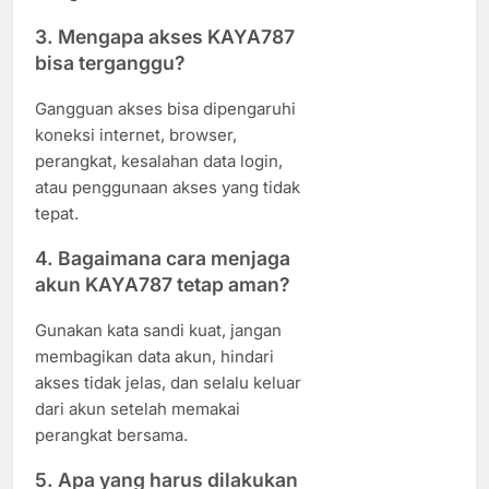
3. Mengapa akses KAYA787
bisa terganggu?
Gangguan akses bisa dipengaruhi
koneksi internet, browser,
perangkat, kesalahan data login,
atau penggunaan akses yang tidak
tepat.
4. Bagaimana cara menjaga
akun KAYA787 tetap aman?
Gunakan kata sandi kuat, jangan
membagikan data akun, hindari
akses tidak jelas, dan selalu keluar
dari akun setelah memakai
perangkat bersama.
5. Apa yang harus dilakukan