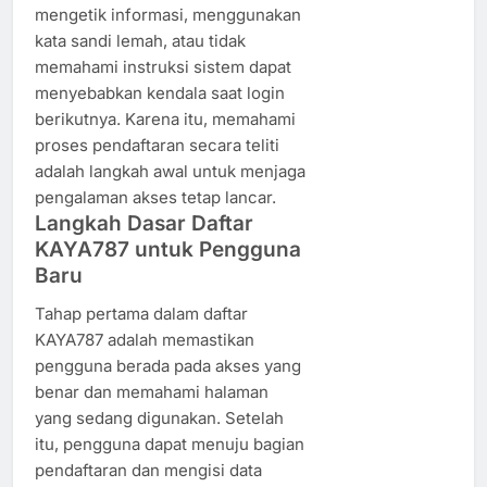
mengetik informasi, menggunakan
kata sandi lemah, atau tidak
memahami instruksi sistem dapat
menyebabkan kendala saat login
berikutnya. Karena itu, memahami
proses pendaftaran secara teliti
adalah langkah awal untuk menjaga
pengalaman akses tetap lancar.
Langkah Dasar Daftar
KAYA787 untuk Pengguna
Baru
Tahap pertama dalam daftar
KAYA787 adalah memastikan
pengguna berada pada akses yang
benar dan memahami halaman
yang sedang digunakan. Setelah
itu, pengguna dapat menuju bagian
pendaftaran dan mengisi data