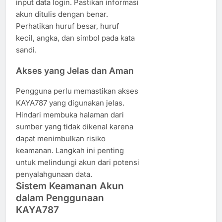
input data login. Pastikan informasi
akun ditulis dengan benar.
Perhatikan huruf besar, huruf
kecil, angka, dan simbol pada kata
sandi.
Akses yang Jelas dan Aman
Pengguna perlu memastikan akses
KAYA787 yang digunakan jelas.
Hindari membuka halaman dari
sumber yang tidak dikenal karena
dapat menimbulkan risiko
keamanan. Langkah ini penting
untuk melindungi akun dari potensi
penyalahgunaan data.
Sistem Keamanan Akun
dalam Penggunaan
KAYA787