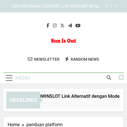
Skip
Panduan Membuka KAYA787 Alternatif melalui
to
Mode Penyamaran
content
Panduan Mengatasi Halaman KAYA787 Alternatif
yang Sulit Dimuat
Cara Membuka EDWINSLOT Link Alternatif
dengan Mode Penyamaran
Cara Membuka LEBAH4D Link Alternatif dengan
Mode Penyamaran
Sun Is Out
Dapatkan Berita Terkini Dan Konten
Panduan Membuka KAYA787 Alternatif melalui
NEWSLETTER
RANDOM NEWS
Mode Penyamaran
Hiburan Di Sun Is Out. Informasi Seputar
Panduan Mengatasi Halaman KAYA787 Alternatif
Dunia Hiburan, Gaya Hidup, Dan Tren
yang Sulit Dimuat
MENU
Terbaru.
ara Membuka EDWINSLOT Link Alternatif dengan Mode Peny
HEADLINES
Weeks Ago
Home
panduan platform