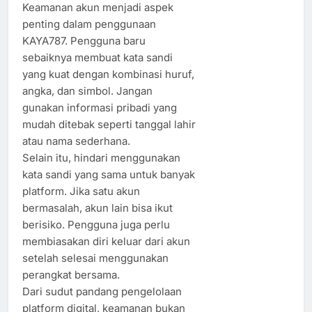
Keamanan akun menjadi aspek
penting dalam penggunaan
KAYA787. Pengguna baru
sebaiknya membuat kata sandi
yang kuat dengan kombinasi huruf,
angka, dan simbol. Jangan
gunakan informasi pribadi yang
mudah ditebak seperti tanggal lahir
atau nama sederhana.
Selain itu, hindari menggunakan
kata sandi yang sama untuk banyak
platform. Jika satu akun
bermasalah, akun lain bisa ikut
berisiko. Pengguna juga perlu
membiasakan diri keluar dari akun
setelah selesai menggunakan
perangkat bersama.
Dari sudut pandang pengelolaan
platform digital, keamanan bukan