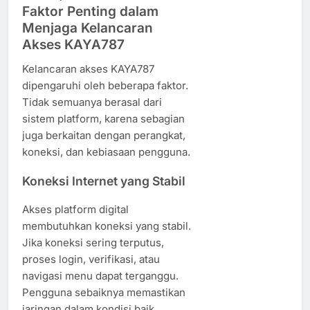
Faktor Penting dalam
Menjaga Kelancaran
Akses KAYA787
Kelancaran akses KAYA787
dipengaruhi oleh beberapa faktor.
Tidak semuanya berasal dari
sistem platform, karena sebagian
juga berkaitan dengan perangkat,
koneksi, dan kebiasaan pengguna.
Koneksi Internet yang Stabil
Akses platform digital
membutuhkan koneksi yang stabil.
Jika koneksi sering terputus,
proses login, verifikasi, atau
navigasi menu dapat terganggu.
Pengguna sebaiknya memastikan
jaringan dalam kondisi baik