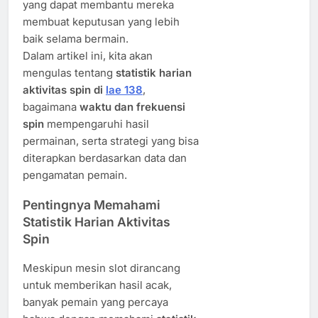
yang dapat membantu mereka
membuat keputusan yang lebih
baik selama bermain.
Dalam artikel ini, kita akan
mengulas tentang
statistik harian
aktivitas spin di
lae 138
,
bagaimana
waktu dan frekuensi
spin
mempengaruhi hasil
permainan, serta strategi yang bisa
diterapkan berdasarkan data dan
pengamatan pemain.
Pentingnya Memahami
Statistik Harian Aktivitas
Spin
Meskipun mesin slot dirancang
untuk memberikan hasil acak,
banyak pemain yang percaya