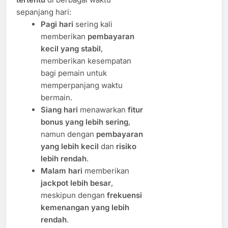
sepanjang hari:
Pagi hari
sering kali
memberikan
pembayaran
kecil yang stabil
,
memberikan kesempatan
bagi pemain untuk
memperpanjang waktu
bermain.
Siang hari
menawarkan
fitur
bonus yang lebih sering
,
namun dengan
pembayaran
yang lebih kecil
dan
risiko
lebih rendah
.
Malam hari
memberikan
jackpot lebih besar
,
meskipun dengan
frekuensi
kemenangan yang lebih
rendah
.