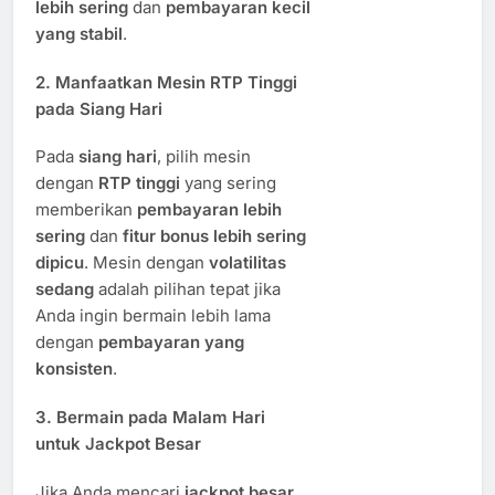
lebih sering
dan
pembayaran kecil
yang stabil
.
2.
Manfaatkan Mesin RTP Tinggi
pada Siang Hari
Pada
siang hari
, pilih mesin
dengan
RTP tinggi
yang sering
memberikan
pembayaran lebih
sering
dan
fitur bonus lebih sering
dipicu
. Mesin dengan
volatilitas
sedang
adalah pilihan tepat jika
Anda ingin bermain lebih lama
dengan
pembayaran yang
konsisten
.
3.
Bermain pada Malam Hari
untuk Jackpot Besar
Jika Anda mencari
jackpot besar