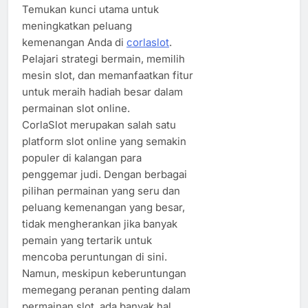
Temukan kunci utama untuk
meningkatkan peluang
kemenangan Anda di
corlaslot
.
Pelajari strategi bermain, memilih
mesin slot, dan memanfaatkan fitur
untuk meraih hadiah besar dalam
permainan slot online.
CorlaSlot merupakan salah satu
platform slot online yang semakin
populer di kalangan para
penggemar judi. Dengan berbagai
pilihan permainan yang seru dan
peluang kemenangan yang besar,
tidak mengherankan jika banyak
pemain yang tertarik untuk
mencoba peruntungan di sini.
Namun, meskipun keberuntungan
memegang peranan penting dalam
permainan slot, ada banyak hal