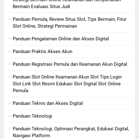
Bermain Evaluasi Situs Judi
Panduan Pemula, Review Situs Slot, Tips Bermain, Fitur
Slot Online, Strategi Permainan
Panduan Pengalaman Online dan Akses Digital
Panduan Praktis Akses Akun
Panduan Registrasi Pemula dan Keamanan Akun Digital
Panduan Slot Online Keamanan Akun Slot Tips Login
Slot Link Slot Resmi Edukasi Slot Digital Slot Online
Pemula
Panduan Teknis dan Akses Digital
Panduan Teknologi
Panduan Teknologi, Optimasi Perangkat, Edukasi Digital,
Navigasi Platform