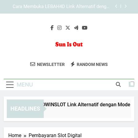
Skip
Panduan Membuka KAYA787 Alternatif melalui
to
Mode Penyamaran
content
Panduan Mengatasi Halaman KAYA787 Alternatif
yang Sulit Dimuat
Cara Membuka EDWINSLOT Link Alternatif
dengan Mode Penyamaran
Cara Membuka LEBAH4D Link Alternatif dengan
Mode Penyamaran
Sun Is Out
Dapatkan Berita Terkini Dan Konten
Panduan Membuka KAYA787 Alternatif melalui
NEWSLETTER
RANDOM NEWS
Mode Penyamaran
Hiburan Di Sun Is Out. Informasi Seputar
Panduan Mengatasi Halaman KAYA787 Alternatif
Dunia Hiburan, Gaya Hidup, Dan Tren
yang Sulit Dimuat
MENU
Terbaru.
ara Membuka EDWINSLOT Link Alternatif dengan Mode Peny
HEADLINES
Weeks Ago
Home
Pembayaran Slot Digital