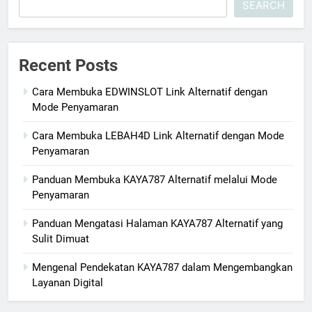
SEARCH
Recent Posts
Cara Membuka EDWINSLOT Link Alternatif dengan
Mode Penyamaran
Cara Membuka LEBAH4D Link Alternatif dengan Mode
Penyamaran
Panduan Membuka KAYA787 Alternatif melalui Mode
Penyamaran
Panduan Mengatasi Halaman KAYA787 Alternatif yang
Sulit Dimuat
Mengenal Pendekatan KAYA787 dalam Mengembangkan
Layanan Digital