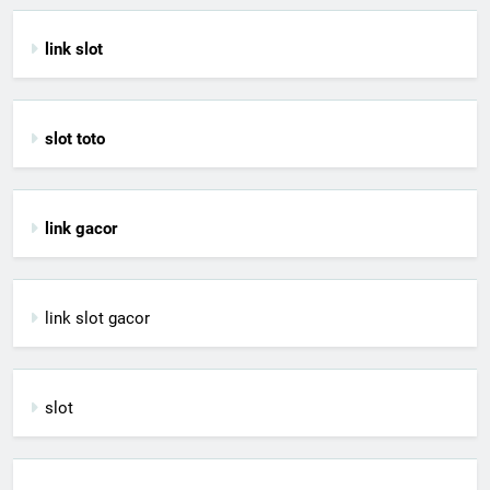
link slot
slot toto
link gacor
link slot gacor
slot