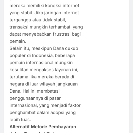
mereka memiliki koneksi internet
yang stabil. Jika jaringan internet
terganggu atau tidak stabil,
transaksi mungkin terhambat, yang
dapat menyebabkan frustrasi bagi
pemain.
Selain itu, meskipun Dana cukup
populer di Indonesia, beberapa
pemain internasional mungkin
kesulitan mengakses layanan ini,
terutama jika mereka berada di
negara di luar wilayah jangkauan
Dana. Hal ini membatasi
penggunaannya di pasar
internasional, yang menjadi faktor
penghambat dalam adopsi yang
lebih luas.
Alternatif Metode Pembayaran