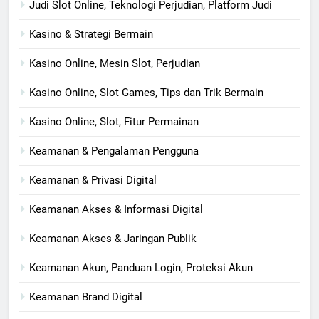
Judi Slot Online, Teknologi Perjudian, Platform Judi
Kasino & Strategi Bermain
Kasino Online, Mesin Slot, Perjudian
Kasino Online, Slot Games, Tips dan Trik Bermain
Kasino Online, Slot, Fitur Permainan
Keamanan & Pengalaman Pengguna
Keamanan & Privasi Digital
Keamanan Akses & Informasi Digital
Keamanan Akses & Jaringan Publik
Keamanan Akun, Panduan Login, Proteksi Akun
Keamanan Brand Digital