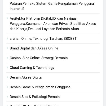
Putaran,Perilaku Sistem Game,Pengalaman Pengguna
Interaktif
Arsitektur Platform Digital,UX dan Navigasi
Pengguna,Keamanan Akun dan Privasi,Stabilitas Akses
dan Kinerja,Evaluasi Layanan Berbasis Akun
aruhan Online, Teknologi Taruhan, SBOBET
Brand Digital dan Akses Online
Casino, Slot Online, Strategi Bermain
Cloud Gaming & Technology
Desain Akses Digital
Desain Game & Pengalaman Pengguna
Desain Slot & Psikologi Pemain