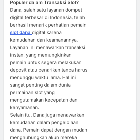
Populer dalam Transaksi Slot?
Dana, salah satu layanan dompet
digital terbesar di Indonesia, telah
berhasil menarik perhatian pemain
slot dana
digital karena
kemudahan dan keamanannya.
Layanan ini menawarkan transaksi
instan, yang memungkinkan
pemain untuk segera melakukan
deposit atau penarikan tanpa harus
menunggu waktu lama. Hal ini
sangat penting dalam dunia
permainan slot yang
mengutamakan kecepatan dan
kenyamanan.
Selain itu, Dana juga menawarkan
kemudahan dalam pengelolaan
dana. Pemain dapat dengan mudah
menghubungkan akun mereka