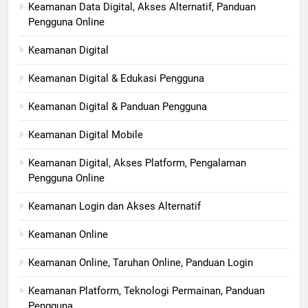
Keamanan Data Digital, Akses Alternatif, Panduan
Pengguna Online
Keamanan Digital
Keamanan Digital & Edukasi Pengguna
Keamanan Digital & Panduan Pengguna
Keamanan Digital Mobile
Keamanan Digital, Akses Platform, Pengalaman
Pengguna Online
Keamanan Login dan Akses Alternatif
Keamanan Online
Keamanan Online, Taruhan Online, Panduan Login
Keamanan Platform, Teknologi Permainan, Panduan
Pengguna