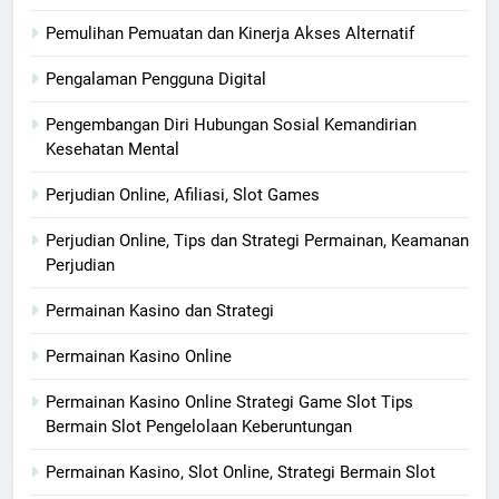
Pemulihan Pemuatan dan Kinerja Akses Alternatif
Pengalaman Pengguna Digital
Pengembangan Diri Hubungan Sosial Kemandirian
Kesehatan Mental
Perjudian Online, Afiliasi, Slot Games
Perjudian Online, Tips dan Strategi Permainan, Keamanan
Perjudian
Permainan Kasino dan Strategi
Permainan Kasino Online
Permainan Kasino Online Strategi Game Slot Tips
Bermain Slot Pengelolaan Keberuntungan
Permainan Kasino, Slot Online, Strategi Bermain Slot