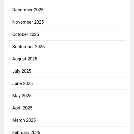
December 2025
November 2025
October 2025
September 2025
August 2025
July 2025
June 2025
May 2025
April 2025
March 2025
February 2025