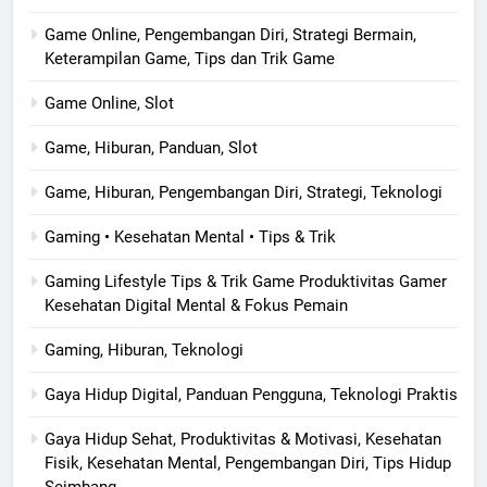
Game Online, Pengembangan Diri, Strategi Bermain,
Keterampilan Game, Tips dan Trik Game
Game Online, Slot
Game, Hiburan, Panduan, Slot
Game, Hiburan, Pengembangan Diri, Strategi, Teknologi
Gaming • Kesehatan Mental • Tips & Trik
Gaming Lifestyle Tips & Trik Game Produktivitas Gamer
Kesehatan Digital Mental & Fokus Pemain
Gaming, Hiburan, Teknologi
Gaya Hidup Digital, Panduan Pengguna, Teknologi Praktis
Gaya Hidup Sehat, Produktivitas & Motivasi, Kesehatan
Fisik, Kesehatan Mental, Pengembangan Diri, Tips Hidup
Seimbang