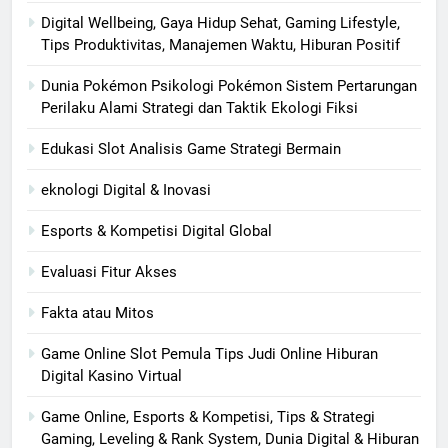
Digital Wellbeing, Gaya Hidup Sehat, Gaming Lifestyle,
Tips Produktivitas, Manajemen Waktu, Hiburan Positif
Dunia Pokémon Psikologi Pokémon Sistem Pertarungan
Perilaku Alami Strategi dan Taktik Ekologi Fiksi
Edukasi Slot Analisis Game Strategi Bermain
eknologi Digital & Inovasi
Esports & Kompetisi Digital Global
Evaluasi Fitur Akses
Fakta atau Mitos
Game Online Slot Pemula Tips Judi Online Hiburan
Digital Kasino Virtual
Game Online, Esports & Kompetisi, Tips & Strategi
Gaming, Leveling & Rank System, Dunia Digital & Hiburan