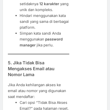
setidaknya
12 karakter
yang
unik dan kompleks.
Hindari menggunakan kata
sandi yang sama di berbagai
platform.
Simpan kata sandi Anda
menggunakan
password
manager
jika perlu.
5. Jika Tidak Bisa
Mengakses Email atau
Nomor Lama
Jika Anda kehilangan akses ke
email atau nomor yang digunakan
saat mendaftar:
Cari opsi “Tidak Bisa Akses
Email?” pada halaman reset.