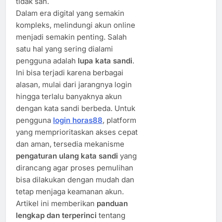
tidak sah.
Dalam era digital yang semakin
kompleks, melindungi akun online
menjadi semakin penting. Salah
satu hal yang sering dialami
pengguna adalah
lupa kata sandi
.
Ini bisa terjadi karena berbagai
alasan, mulai dari jarangnya login
hingga terlalu banyaknya akun
dengan kata sandi berbeda. Untuk
pengguna
login horas88
, platform
yang memprioritaskan akses cepat
dan aman, tersedia mekanisme
pengaturan ulang kata sandi
yang
dirancang agar proses pemulihan
bisa dilakukan dengan mudah dan
tetap menjaga keamanan akun.
Artikel ini memberikan
panduan
lengkap dan terperinci
tentang