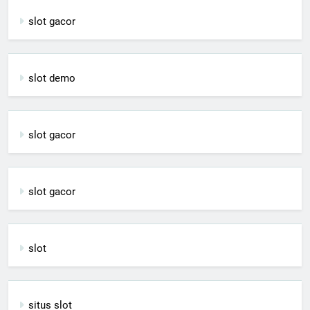
slot gacor
slot demo
slot gacor
slot gacor
slot
situs slot