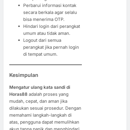
Perbarui informasi kontak
secara berkala agar selalu
bisa menerima OTP.
Hindari login dari perangkat
umum atau tidak aman.
Logout dari semua
perangkat jika pernah login
di tempat umum.
Kesimpulan
Mengatur ulang kata sandi di
Horas88
adalah proses yang
mudah, cepat, dan aman jika
dilakukan sesuai prosedur. Dengan
memahami langkah-langkah di
atas, pengguna dapat memulihkan
akun tanpa panik dan menghindari