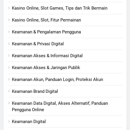
Kasino Online, Slot Games, Tips dan Trik Bermain
Kasino Online, Slot, Fitur Permainan
Keamanan & Pengalaman Pengguna
Keamanan & Privasi Digital
Keamanan Akses & Informasi Digital
Keamanan Akses & Jaringan Publik
Keamanan Akun, Panduan Login, Proteksi Akun
Keamanan Brand Digital
Keamanan Data Digital, Akses Alternatif, Panduan
Pengguna Online
Keamanan Digital