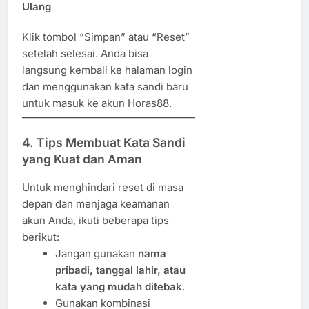
Ulang
Klik tombol “Simpan” atau “Reset”
setelah selesai. Anda bisa
langsung kembali ke halaman login
dan menggunakan kata sandi baru
untuk masuk ke akun Horas88.
4. Tips Membuat Kata Sandi
yang Kuat dan Aman
Untuk menghindari reset di masa
depan dan menjaga keamanan
akun Anda, ikuti beberapa tips
berikut:
Jangan gunakan
nama
pribadi, tanggal lahir, atau
kata yang mudah ditebak
.
Gunakan kombinasi