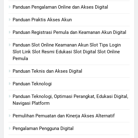
Panduan Pengalaman Online dan Akses Digital
Panduan Praktis Akses Akun
Panduan Registrasi Pemula dan Keamanan Akun Digital
Panduan Slot Online Keamanan Akun Slot Tips Login
Slot Link Slot Resmi Edukasi Slot Digital Slot Online
Pemula
Panduan Teknis dan Akses Digital
Panduan Teknologi
Panduan Teknologi, Optimasi Perangkat, Edukasi Digital,
Navigasi Platform
Pemulihan Pemuatan dan Kinerja Akses Alternatif
Pengalaman Pengguna Digital