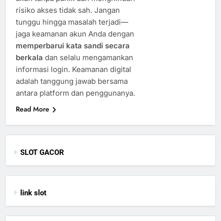
risiko akses tidak sah. Jangan
tunggu hingga masalah terjadi—
jaga keamanan akun Anda dengan
memperbarui kata sandi secara
berkala
dan selalu mengamankan
informasi login. Keamanan digital
adalah tanggung jawab bersama
antara platform dan penggunanya.
Read More
SLOT GACOR
link slot