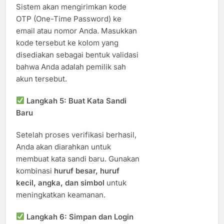
Sistem akan mengirimkan kode
OTP (One-Time Password) ke
email atau nomor Anda. Masukkan
kode tersebut ke kolom yang
disediakan sebagai bentuk validasi
bahwa Anda adalah pemilik sah
akun tersebut.
Langkah 5: Buat Kata Sandi
Baru
Setelah proses verifikasi berhasil,
Anda akan diarahkan untuk
membuat kata sandi baru. Gunakan
kombinasi
huruf besar, huruf
kecil, angka, dan simbol
untuk
meningkatkan keamanan.
Langkah 6: Simpan dan Login