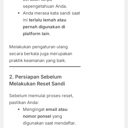
sepengetahuan Anda.
Anda merasa kata sandi saat
ini
terlalu lemah atau
pernah digunakan di
platform lain
.
Melakukan pengaturan ulang
secara berkala juga merupakan
praktik keamanan yang baik.
2. Persiapan Sebelum
Melakukan Reset Sandi
Sebelum memulai proses reset,
pastikan Anda:
Mengingat
email atau
nomor ponsel
yang
digunakan saat mendaftar.