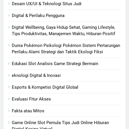
Desain UX/UI & Teknologi Situs Judi
Digital & Perilaku Pengguna
Digital Wellbeing, Gaya Hidup Sehat, Gaming Lifestyle,
Tips Produktivitas, Manajemen Waktu, Hiburan Positif
Dunia Pokémon Psikologi Pokémon Sistem Pertarungan
Perilaku Alami Strategi dan Taktik Ekologi Fiksi
Edukasi Slot Analisis Game Strategi Bermain
eknologi Digital & Inovasi
Esports & Kompetisi Digital Global
Evaluasi Fitur Akses
Fakta atau Mitos
Game Online Slot Pemula Tips Judi Online Hiburan