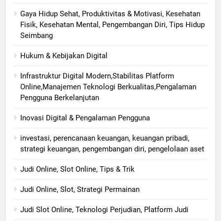
Gaya Hidup Sehat, Produktivitas & Motivasi, Kesehatan
Fisik, Kesehatan Mental, Pengembangan Diri, Tips Hidup
Seimbang
Hukum & Kebijakan Digital
Infrastruktur Digital Modern,Stabilitas Platform
Online,Manajemen Teknologi Berkualitas,Pengalaman
Pengguna Berkelanjutan
Inovasi Digital & Pengalaman Pengguna
investasi, perencanaan keuangan, keuangan pribadi,
strategi keuangan, pengembangan diri, pengelolaan aset
Judi Online, Slot Online, Tips & Trik
Judi Online, Slot, Strategi Permainan
Judi Slot Online, Teknologi Perjudian, Platform Judi