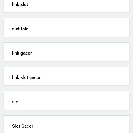
link slot
slot toto
link gacor
link slot gacor
slot
Slot Gacor