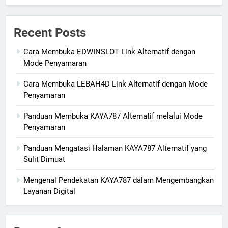
Recent Posts
Cara Membuka EDWINSLOT Link Alternatif dengan
Mode Penyamaran
Cara Membuka LEBAH4D Link Alternatif dengan Mode
Penyamaran
Panduan Membuka KAYA787 Alternatif melalui Mode
Penyamaran
Panduan Mengatasi Halaman KAYA787 Alternatif yang
Sulit Dimuat
Mengenal Pendekatan KAYA787 dalam Mengembangkan
Layanan Digital