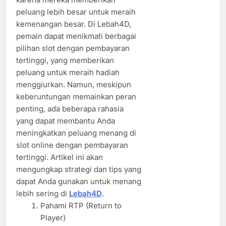
peluang lebih besar untuk meraih
kemenangan besar. Di Lebah4D,
pemain dapat menikmati berbagai
pilihan slot dengan pembayaran
tertinggi, yang memberikan
peluang untuk meraih hadiah
menggiurkan. Namun, meskipun
keberuntungan memainkan peran
penting, ada beberapa rahasia
yang dapat membantu Anda
meningkatkan peluang menang di
slot online dengan pembayaran
tertinggi. Artikel ini akan
mengungkap strategi dan tips yang
dapat Anda gunakan untuk menang
lebih sering di
Lebah4D
.
Pahami RTP (Return to
Player)