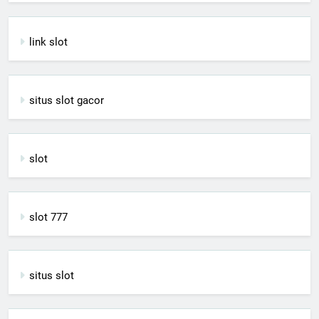
link slot
situs slot gacor
slot
slot 777
situs slot