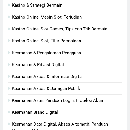
Kasino & Strategi Bermain
Kasino Online, Mesin Slot, Perjudian
Kasino Online, Slot Games, Tips dan Trik Bermain
Kasino Online, Slot, Fitur Permainan
Keamanan & Pengalaman Pengguna
Keamanan & Privasi Digital
Keamanan Akses & Informasi Digital
Keamanan Akses & Jaringan Publik
Keamanan Akun, Panduan Login, Proteksi Akun
Keamanan Brand Digital
Keamanan Data Digital, Akses Alternatif, Panduan