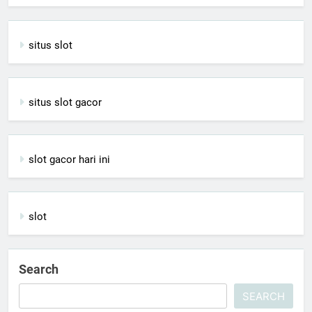
situs slot
situs slot gacor
slot gacor hari ini
slot
Search
SEARCH