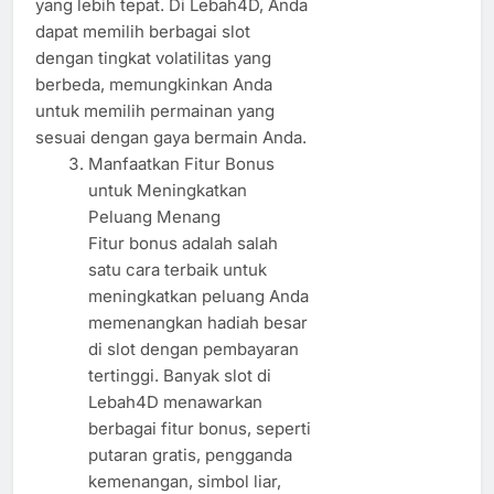
yang lebih tepat. Di Lebah4D, Anda
dapat memilih berbagai slot
dengan tingkat volatilitas yang
berbeda, memungkinkan Anda
untuk memilih permainan yang
sesuai dengan gaya bermain Anda.
Manfaatkan Fitur Bonus
untuk Meningkatkan
Peluang Menang
Fitur bonus adalah salah
satu cara terbaik untuk
meningkatkan peluang Anda
memenangkan hadiah besar
di slot dengan pembayaran
tertinggi. Banyak slot di
Lebah4D menawarkan
berbagai fitur bonus, seperti
putaran gratis, pengganda
kemenangan, simbol liar,