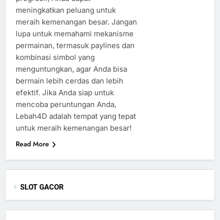
meningkatkan peluang untuk
meraih kemenangan besar. Jangan
lupa untuk memahami mekanisme
permainan, termasuk paylines dan
kombinasi simbol yang
menguntungkan, agar Anda bisa
bermain lebih cerdas dan lebih
efektif. Jika Anda siap untuk
mencoba peruntungan Anda,
Lebah4D adalah tempat yang tepat
untuk meraih kemenangan besar!
Read More
SLOT GACOR