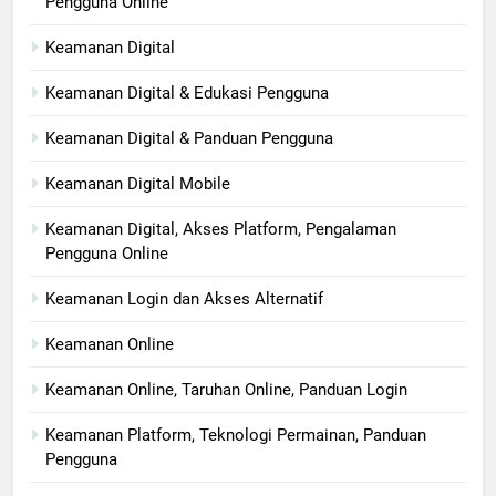
Pengguna Online
Keamanan Digital
Keamanan Digital & Edukasi Pengguna
Keamanan Digital & Panduan Pengguna
Keamanan Digital Mobile
Keamanan Digital, Akses Platform, Pengalaman
Pengguna Online
Keamanan Login dan Akses Alternatif
Keamanan Online
Keamanan Online, Taruhan Online, Panduan Login
Keamanan Platform, Teknologi Permainan, Panduan
Pengguna