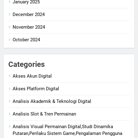
January 2025
December 2024
November 2024
October 2024
Categories
Akses Akun Digital
Akses Platform Digital
Analisis Akademik & Teknologi Digital
Analisis Slot & Tren Permainan
Analisis Visual Permainan Digital,Studi Dinamika
Putaran,Perilaku Sistem Game,Pengalaman Pengguna