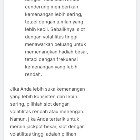
cenderung memberikan
kemenangan lebih sering,
tetapi dengan jumlah yang
lebih kecil. Sebaliknya, slot
dengan volatilitas tinggi
menawarkan peluang untuk
memenangkan hadiah besar,
tetapi dengan frekuensi
kemenangan yang lebih
rendah.
Jika Anda lebih suka kemenangan
yang lebih konsisten dan lebih
sering, pilihlah slot dengan
volatilitas rendah atau menengah.
Namun, jika Anda tertarik untuk
meraih jackpot besar, slot dengan
volatilitas tinggi adalah pilihan