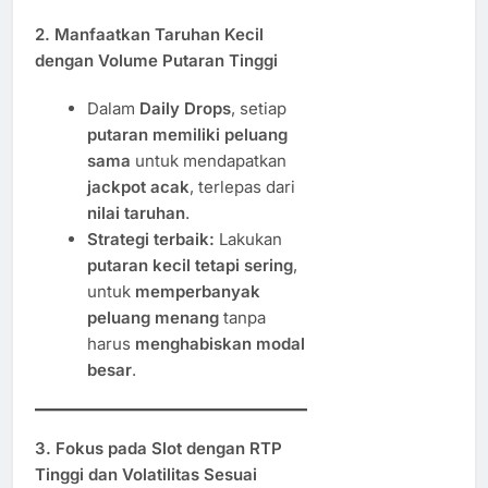
2. Manfaatkan Taruhan Kecil
dengan Volume Putaran Tinggi
Dalam
Daily Drops
, setiap
putaran memiliki peluang
sama
untuk mendapatkan
jackpot acak
, terlepas dari
nilai taruhan
.
Strategi terbaik:
Lakukan
putaran kecil tetapi sering
,
untuk
memperbanyak
peluang menang
tanpa
harus
menghabiskan modal
besar
.
3. Fokus pada Slot dengan RTP
Tinggi dan Volatilitas Sesuai