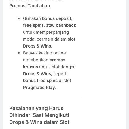
Promosi Tambahan
Gunakan
bonus deposit
,
free spins
, atau
cashback
untuk memperpanjang
modal bermain dalam
slot
Drops & Wins
.
Banyak kasino online
memberikan
promosi
khusus
untuk slot dengan
Drops & Wins
, seperti
bonus free spins
di slot
Pragmatic Play
.
Kesalahan yang Harus
Dihindari Saat Mengikuti
Drops & Wins dalam Slot