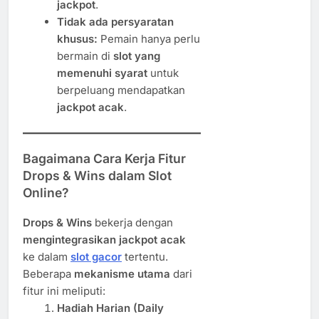
jackpot
.
Tidak ada persyaratan
khusus:
Pemain hanya perlu
bermain di
slot yang
memenuhi syarat
untuk
berpeluang mendapatkan
jackpot acak
.
Bagaimana Cara Kerja Fitur
Drops & Wins dalam Slot
Online?
Drops & Wins
bekerja dengan
mengintegrasikan jackpot acak
ke dalam
slot gacor
tertentu.
Beberapa
mekanisme utama
dari
fitur ini meliputi:
Hadiah Harian (Daily