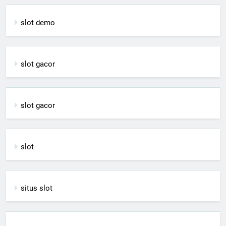
slot demo
slot gacor
slot gacor
slot
situs slot