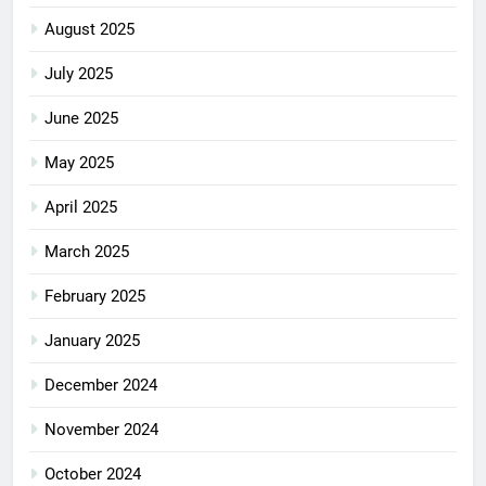
August 2025
July 2025
June 2025
May 2025
April 2025
March 2025
February 2025
January 2025
December 2024
November 2024
October 2024