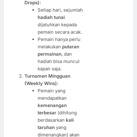
Drops):
Setiap hari, sejumlah
hadiah tunai
dijatuhkan kepada
pemain secara acak.
Pemain hanya perlu
melakukan
putaran
permainan
, dan
hadiah bisa muncul
kapan saja.
Turnamen Mingguan
(Weekly Wins):
Pemain yang
mendapatkan
kemenangan
terbesar
(dihitung
berdasarkan
kali
taruhan
yang
dimenangkan) akan