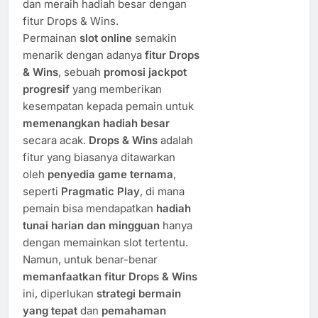
dan meraih hadiah besar dengan
fitur Drops & Wins.
Permainan
slot online
semakin
menarik dengan adanya
fitur Drops
& Wins
, sebuah
promosi jackpot
progresif
yang memberikan
kesempatan kepada pemain untuk
memenangkan hadiah besar
secara acak.
Drops & Wins
adalah
fitur yang biasanya ditawarkan
oleh
penyedia game ternama
,
seperti
Pragmatic Play
, di mana
pemain bisa mendapatkan
hadiah
tunai harian dan mingguan
hanya
dengan memainkan slot tertentu.
Namun, untuk benar-benar
memanfaatkan fitur Drops & Wins
ini, diperlukan
strategi bermain
yang tepat
dan
pemahaman