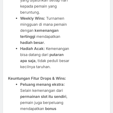
yang dijatuhkan setiap hari
kepada pemain yang
beruntung.
Weekly Wins:
Turnamen
mingguan di mana pemain
dengan
kemenangan
tertinggi
mendapatkan
hadiah besar
.
Hadiah Acak:
Kemenangan
bisa datang dari
putaran
apa saja
, tidak peduli besar
kecilnya taruhan.
Keuntungan Fitur Drops & Wins:
Peluang menang ekstra:
Selain kemenangan dari
permainan slot itu sendiri
,
pemain juga berpeluang
mendapatkan
bonus