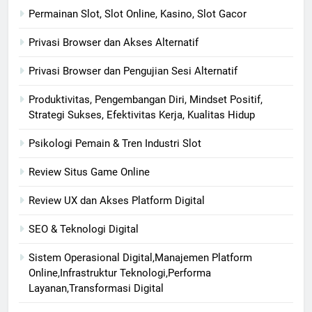
Permainan Slot, Slot Online, Kasino, Slot Gacor
Privasi Browser dan Akses Alternatif
Privasi Browser dan Pengujian Sesi Alternatif
Produktivitas, Pengembangan Diri, Mindset Positif,
Strategi Sukses, Efektivitas Kerja, Kualitas Hidup
Psikologi Pemain & Tren Industri Slot
Review Situs Game Online
Review UX dan Akses Platform Digital
SEO & Teknologi Digital
Sistem Operasional Digital,Manajemen Platform
Online,Infrastruktur Teknologi,Performa
Layanan,Transformasi Digital