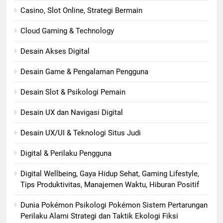
Casino, Slot Online, Strategi Bermain
Cloud Gaming & Technology
Desain Akses Digital
Desain Game & Pengalaman Pengguna
Desain Slot & Psikologi Pemain
Desain UX dan Navigasi Digital
Desain UX/UI & Teknologi Situs Judi
Digital & Perilaku Pengguna
Digital Wellbeing, Gaya Hidup Sehat, Gaming Lifestyle,
Tips Produktivitas, Manajemen Waktu, Hiburan Positif
Dunia Pokémon Psikologi Pokémon Sistem Pertarungan
Perilaku Alami Strategi dan Taktik Ekologi Fiksi