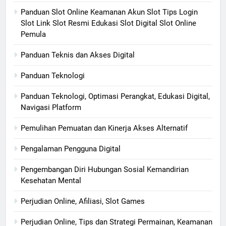
Panduan Slot Online Keamanan Akun Slot Tips Login
Slot Link Slot Resmi Edukasi Slot Digital Slot Online
Pemula
Panduan Teknis dan Akses Digital
Panduan Teknologi
Panduan Teknologi, Optimasi Perangkat, Edukasi Digital,
Navigasi Platform
Pemulihan Pemuatan dan Kinerja Akses Alternatif
Pengalaman Pengguna Digital
Pengembangan Diri Hubungan Sosial Kemandirian
Kesehatan Mental
Perjudian Online, Afiliasi, Slot Games
Perjudian Online, Tips dan Strategi Permainan, Keamanan