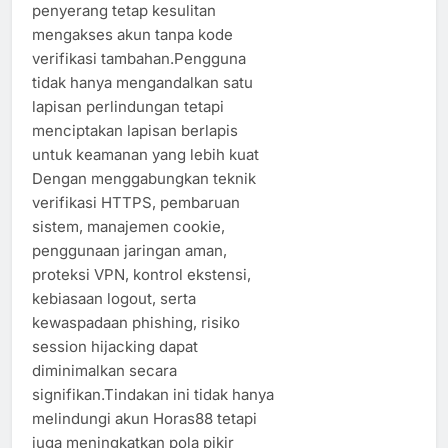
penyerang tetap kesulitan
mengakses akun tanpa kode
verifikasi tambahan.Pengguna
tidak hanya mengandalkan satu
lapisan perlindungan tetapi
menciptakan lapisan berlapis
untuk keamanan yang lebih kuat
Dengan menggabungkan teknik
verifikasi HTTPS, pembaruan
sistem, manajemen cookie,
penggunaan jaringan aman,
proteksi VPN, kontrol ekstensi,
kebiasaan logout, serta
kewaspadaan phishing, risiko
session hijacking dapat
diminimalkan secara
signifikan.Tindakan ini tidak hanya
melindungi akun Horas88 tetapi
juga meningkatkan pola pikir