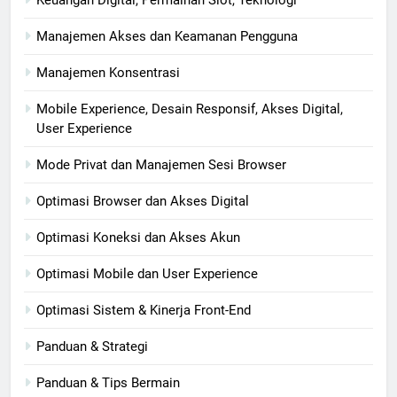
Manajemen Akses dan Keamanan Pengguna
Manajemen Konsentrasi
Mobile Experience, Desain Responsif, Akses Digital,
User Experience
Mode Privat dan Manajemen Sesi Browser
Optimasi Browser dan Akses Digital
Optimasi Koneksi dan Akses Akun
Optimasi Mobile dan User Experience
Optimasi Sistem & Kinerja Front-End
Panduan & Strategi
Panduan & Tips Bermain