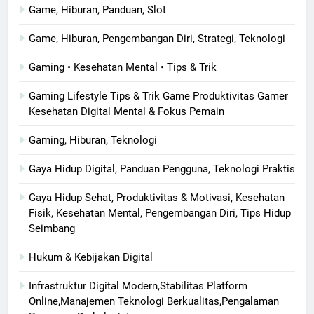
Game, Hiburan, Panduan, Slot
Game, Hiburan, Pengembangan Diri, Strategi, Teknologi
Gaming • Kesehatan Mental • Tips & Trik
Gaming Lifestyle Tips & Trik Game Produktivitas Gamer
Kesehatan Digital Mental & Fokus Pemain
Gaming, Hiburan, Teknologi
Gaya Hidup Digital, Panduan Pengguna, Teknologi Praktis
Gaya Hidup Sehat, Produktivitas & Motivasi, Kesehatan
Fisik, Kesehatan Mental, Pengembangan Diri, Tips Hidup
Seimbang
Hukum & Kebijakan Digital
Infrastruktur Digital Modern,Stabilitas Platform
Online,Manajemen Teknologi Berkualitas,Pengalaman