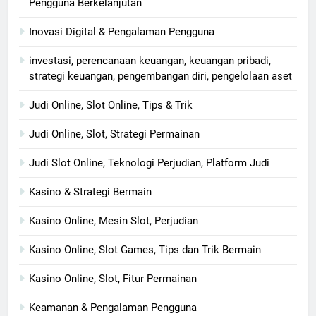
Pengguna Berkelanjutan
Inovasi Digital & Pengalaman Pengguna
investasi, perencanaan keuangan, keuangan pribadi,
strategi keuangan, pengembangan diri, pengelolaan aset
Judi Online, Slot Online, Tips & Trik
Judi Online, Slot, Strategi Permainan
Judi Slot Online, Teknologi Perjudian, Platform Judi
Kasino & Strategi Bermain
Kasino Online, Mesin Slot, Perjudian
Kasino Online, Slot Games, Tips dan Trik Bermain
Kasino Online, Slot, Fitur Permainan
Keamanan & Pengalaman Pengguna