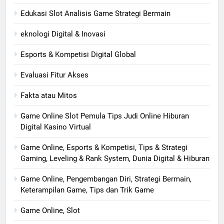
Edukasi Slot Analisis Game Strategi Bermain
eknologi Digital & Inovasi
Esports & Kompetisi Digital Global
Evaluasi Fitur Akses
Fakta atau Mitos
Game Online Slot Pemula Tips Judi Online Hiburan
Digital Kasino Virtual
Game Online, Esports & Kompetisi, Tips & Strategi
Gaming, Leveling & Rank System, Dunia Digital & Hiburan
Game Online, Pengembangan Diri, Strategi Bermain,
Keterampilan Game, Tips dan Trik Game
Game Online, Slot