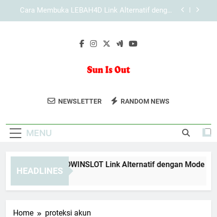
Skip
Panduan Membuka KAYA787 Alternatif melalui
to
Mode Penyamaran
content
Panduan Mengatasi Halaman KAYA787 Alternatif
yang Sulit Dimuat
Cara Membuka EDWINSLOT Link Alternatif
dengan Mode Penyamaran
Cara Membuka LEBAH4D Link Alternatif dengan
Mode Penyamaran
Sun Is Out
Dapatkan Berita Terkini Dan Konten
Panduan Membuka KAYA787 Alternatif melalui
NEWSLETTER
RANDOM NEWS
Mode Penyamaran
Hiburan Di Sun Is Out. Informasi Seputar
Panduan Mengatasi Halaman KAYA787 Alternatif
Dunia Hiburan, Gaya Hidup, Dan Tren
yang Sulit Dimuat
MENU
Terbaru.
ra Membuka EDWINSLOT Link Alternatif dengan Mode Penya
HEADLINES
Weeks Ago
Home
proteksi akun