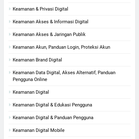
Keamanan & Privasi Digital
Keamanan Akses & Informasi Digital
Keamanan Akses & Jaringan Publik
Keamanan Akun, Panduan Login, Proteksi Akun
Keamanan Brand Digital
Keamanan Data Digital, Akses Alternatif, Panduan
Pengguna Online
Keamanan Digital
Keamanan Digital & Edukasi Pengguna
Keamanan Digital & Panduan Pengguna
Keamanan Digital Mobile