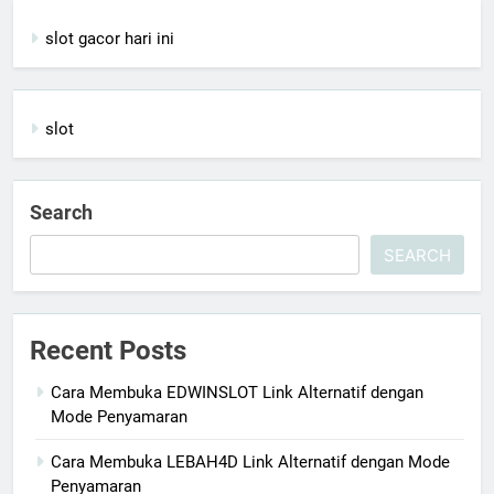
slot gacor hari ini
slot
Search
SEARCH
Recent Posts
Cara Membuka EDWINSLOT Link Alternatif dengan
Mode Penyamaran
Cara Membuka LEBAH4D Link Alternatif dengan Mode
Penyamaran