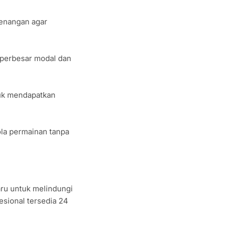
menangan agar
perbesar modal dan
tuk mendapatkan
a permainan tanpa
ru untuk melindungi
esional tersedia 24