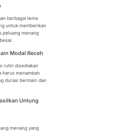
p
an berbagai tema
cang untuk memberikan
s peluang menang
besar.
ain Modal Receh
 rutin disediakan
a harus menambah
g durasi bermain dan
asilkan Untung
luang menang yang