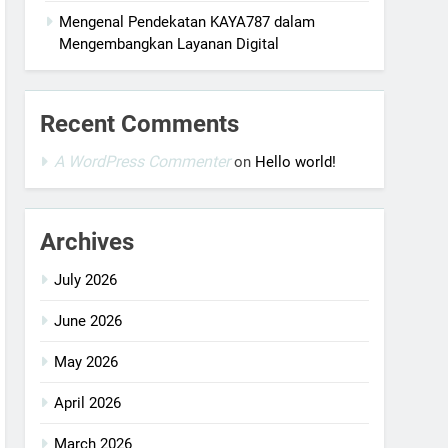
Mengenal Pendekatan KAYA787 dalam
Mengembangkan Layanan Digital
Recent Comments
A WordPress Commenter
on
Hello world!
Archives
July 2026
June 2026
May 2026
April 2026
March 2026