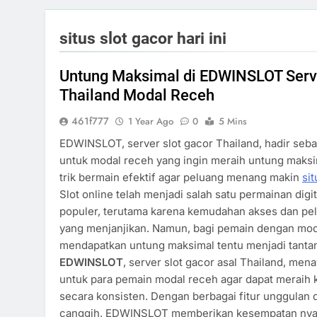
situs slot gacor hari ini
Untung Maksimal di EDWINSLOT Serv
Thailand Modal Receh
461f777
1 Year Ago
0
5 Mins
EDWINSLOT, server slot gacor Thailand, hadir sebag
untuk modal receh yang ingin meraih untung maksi
trik bermain efektif agar peluang menang makin
sit
Slot online telah menjadi salah satu permainan digi
populer, terutama karena kemudahan akses dan pe
yang menjanjikan. Namun, bagi pemain dengan moda
mendapatkan untung maksimal tentu menjadi tantan
EDWINSLOT
, server slot gacor asal Thailand, men
untuk para pemain modal receh agar dapat meraih
secara konsisten. Dengan berbagai fitur unggulan 
canggih, EDWINSLOT memberikan kesempatan nya