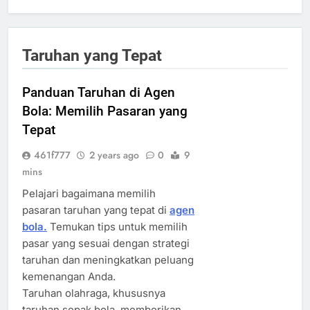
Taruhan yang Tepat
Panduan Taruhan di Agen
Bola: Memilih Pasaran yang
Tepat
461f777
2 years ago
0
9
mins
Pelajari bagaimana memilih
pasaran taruhan yang tepat di
agen
bola.
Temukan tips untuk memilih
pasar yang sesuai dengan strategi
taruhan dan meningkatkan peluang
kemenangan Anda.
Taruhan olahraga, khususnya
taruhan sepak bola, memberikan