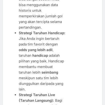
bisa menggunakan data
historis untuk
memperkirakan jumlah gol
yang akan tercipta selama
pertandingan.
Strategi Taruhan Handicap:
Jika Anda ingin bertaruh
pada tim favorit dengan
odds yang lebih adil
,
taruhan
handicap
adalah
pilihan yang baik. Handicap
membantu membuat
taruhan lebih
seimbang
meskipun satu tim lebih
diunggulkan daripada yang
lain.
Strategi Taruhan Live
(Taruhan Langsung):
Bagi