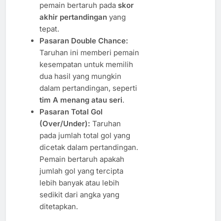
pemain bertaruh pada
skor
akhir pertandingan
yang
tepat.
Pasaran Double Chance:
Taruhan ini memberi pemain
kesempatan untuk memilih
dua hasil yang mungkin
dalam pertandingan, seperti
tim A menang atau seri
.
Pasaran Total Gol
(Over/Under):
Taruhan
pada jumlah total gol yang
dicetak dalam pertandingan.
Pemain bertaruh apakah
jumlah gol yang tercipta
lebih banyak atau lebih
sedikit dari angka yang
ditetapkan.