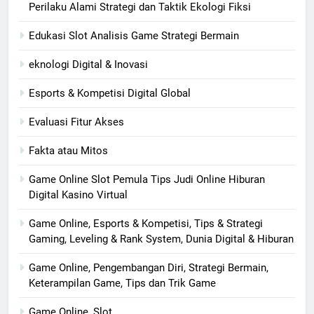
Perilaku Alami Strategi dan Taktik Ekologi Fiksi
Edukasi Slot Analisis Game Strategi Bermain
eknologi Digital & Inovasi
Esports & Kompetisi Digital Global
Evaluasi Fitur Akses
Fakta atau Mitos
Game Online Slot Pemula Tips Judi Online Hiburan
Digital Kasino Virtual
Game Online, Esports & Kompetisi, Tips & Strategi
Gaming, Leveling & Rank System, Dunia Digital & Hiburan
Game Online, Pengembangan Diri, Strategi Bermain,
Keterampilan Game, Tips dan Trik Game
Game Online, Slot