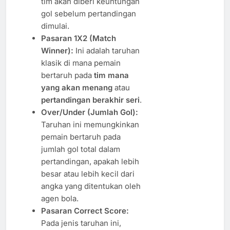
tim akan diberi keuntungan
gol sebelum pertandingan
dimulai.
Pasaran 1X2 (Match
Winner):
Ini adalah taruhan
klasik di mana pemain
bertaruh pada
tim mana
yang akan menang
atau
pertandingan berakhir seri
.
Over/Under (Jumlah Gol):
Taruhan ini memungkinkan
pemain bertaruh pada
jumlah gol total dalam
pertandingan, apakah lebih
besar atau lebih kecil dari
angka yang ditentukan oleh
agen bola.
Pasaran Correct Score:
Pada jenis taruhan ini,