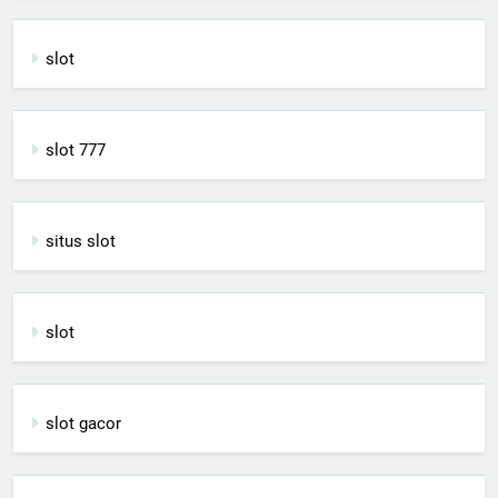
slot
slot 777
situs slot
slot
slot gacor