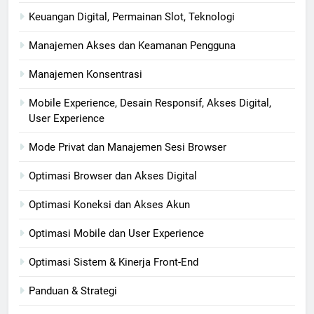
Keuangan Digital, Permainan Slot, Teknologi
Manajemen Akses dan Keamanan Pengguna
Manajemen Konsentrasi
Mobile Experience, Desain Responsif, Akses Digital,
User Experience
Mode Privat dan Manajemen Sesi Browser
Optimasi Browser dan Akses Digital
Optimasi Koneksi dan Akses Akun
Optimasi Mobile dan User Experience
Optimasi Sistem & Kinerja Front-End
Panduan & Strategi