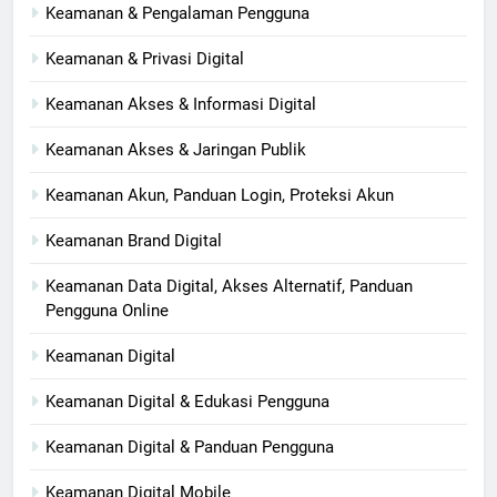
Keamanan & Pengalaman Pengguna
Keamanan & Privasi Digital
Keamanan Akses & Informasi Digital
Keamanan Akses & Jaringan Publik
Keamanan Akun, Panduan Login, Proteksi Akun
Keamanan Brand Digital
Keamanan Data Digital, Akses Alternatif, Panduan
Pengguna Online
Keamanan Digital
Keamanan Digital & Edukasi Pengguna
Keamanan Digital & Panduan Pengguna
Keamanan Digital Mobile