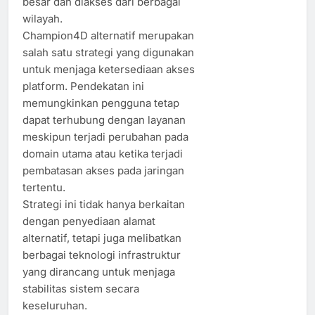
besar dan diakses dari berbagai
wilayah.
Champion4D alternatif merupakan
salah satu strategi yang digunakan
untuk menjaga ketersediaan akses
platform. Pendekatan ini
memungkinkan pengguna tetap
dapat terhubung dengan layanan
meskipun terjadi perubahan pada
domain utama atau ketika terjadi
pembatasan akses pada jaringan
tertentu.
Strategi ini tidak hanya berkaitan
dengan penyediaan alamat
alternatif, tetapi juga melibatkan
berbagai teknologi infrastruktur
yang dirancang untuk menjaga
stabilitas sistem secara
keseluruhan.