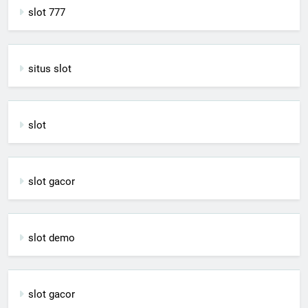
slot 777
situs slot
slot
slot gacor
slot demo
slot gacor