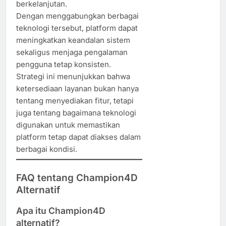
berkelanjutan.
Dengan menggabungkan berbagai
teknologi tersebut, platform dapat
meningkatkan keandalan sistem
sekaligus menjaga pengalaman
pengguna tetap konsisten.
Strategi ini menunjukkan bahwa
ketersediaan layanan bukan hanya
tentang menyediakan fitur, tetapi
juga tentang bagaimana teknologi
digunakan untuk memastikan
platform tetap dapat diakses dalam
berbagai kondisi.
FAQ tentang Champion4D
Alternatif
Apa itu Champion4D
alternatif?