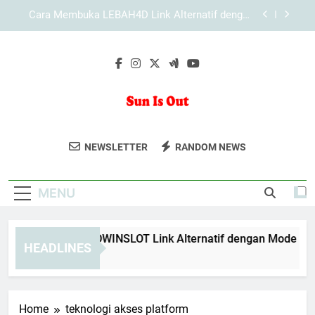
Skip
Panduan Membuka KAYA787 Alternatif melalui
to
Mode Penyamaran
content
Panduan Mengatasi Halaman KAYA787 Alternatif
yang Sulit Dimuat
Cara Membuka EDWINSLOT Link Alternatif
dengan Mode Penyamaran
Cara Membuka LEBAH4D Link Alternatif dengan
Mode Penyamaran
Sun Is Out
Dapatkan Berita Terkini Dan Konten
Panduan Membuka KAYA787 Alternatif melalui
NEWSLETTER
RANDOM NEWS
Mode Penyamaran
Hiburan Di Sun Is Out. Informasi Seputar
Panduan Mengatasi Halaman KAYA787 Alternatif
Dunia Hiburan, Gaya Hidup, Dan Tren
yang Sulit Dimuat
MENU
Terbaru.
ara Membuka EDWINSLOT Link Alternatif dengan Mode Peny
HEADLINES
 Weeks Ago
Home
teknologi akses platform