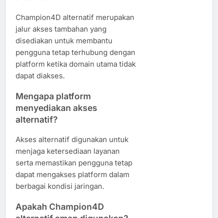
Champion4D alternatif merupakan
jalur akses tambahan yang
disediakan untuk membantu
pengguna tetap terhubung dengan
platform ketika domain utama tidak
dapat diakses.
Mengapa platform
menyediakan akses
alternatif?
Akses alternatif digunakan untuk
menjaga ketersediaan layanan
serta memastikan pengguna tetap
dapat mengakses platform dalam
berbagai kondisi jaringan.
Apakah Champion4D