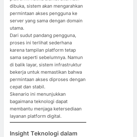
dibuka, sistem akan mengarahkan
permintaan akses pengguna ke
server yang sama dengan domain
utama.
Dari sudut pandang pengguna,
proses ini terlihat sederhana
karena tampilan platform tetap
sama seperti sebelumnya. Namun
di balik layar, sistem infrastruktur
bekerja untuk memastikan bahwa
permintaan akses diproses dengan
cepat dan stabil.
Skenario ini menunjukkan
bagaimana teknologi dapat
membantu menjaga ketersediaan
layanan platform digital.
Insight Teknologi dalam