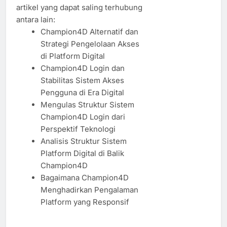
artikel yang dapat saling terhubung
antara lain:
Champion4D Alternatif dan
Strategi Pengelolaan Akses
di Platform Digital
Champion4D Login dan
Stabilitas Sistem Akses
Pengguna di Era Digital
Mengulas Struktur Sistem
Champion4D Login dari
Perspektif Teknologi
Analisis Struktur Sistem
Platform Digital di Balik
Champion4D
Bagaimana Champion4D
Menghadirkan Pengalaman
Platform yang Responsif