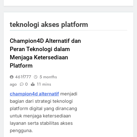
teknologi akses platform
Champion4D Alternatif dan
Peran Teknologi dalam
Menjaga Ketersediaan
Platform
461f777
5 months
ago
0
11 mins
champion4d alternatif
menjadi
bagian dari strategi teknologi
platform digital yang dirancang
untuk menjaga ketersediaan
layanan serta stabilitas akses
pengguna.