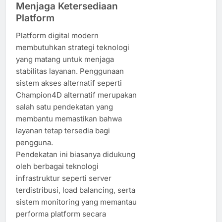
Menjaga Ketersediaan
Platform
Platform digital modern
membutuhkan strategi teknologi
yang matang untuk menjaga
stabilitas layanan. Penggunaan
sistem akses alternatif seperti
Champion4D alternatif merupakan
salah satu pendekatan yang
membantu memastikan bahwa
layanan tetap tersedia bagi
pengguna.
Pendekatan ini biasanya didukung
oleh berbagai teknologi
infrastruktur seperti server
terdistribusi, load balancing, serta
sistem monitoring yang memantau
performa platform secara