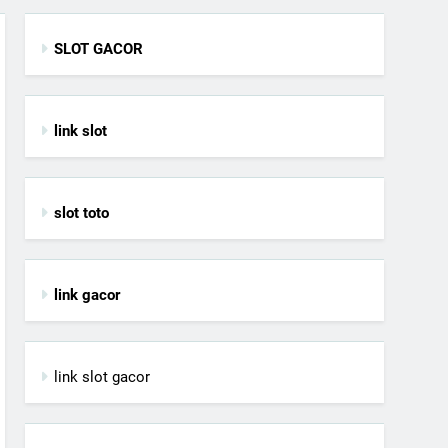
SLOT GACOR
link slot
slot toto
link gacor
link slot gacor