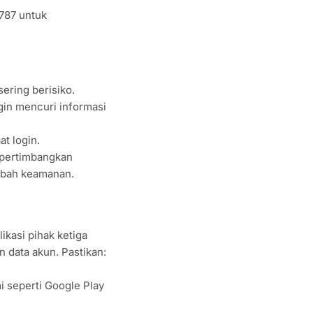
n787 untuk
sering berisiko.
ngin mencuri informasi
at login.
 pertimbangkan
bah keamanan.
ikasi pihak ketiga
n data akun. Pastikan:
 seperti Google Play