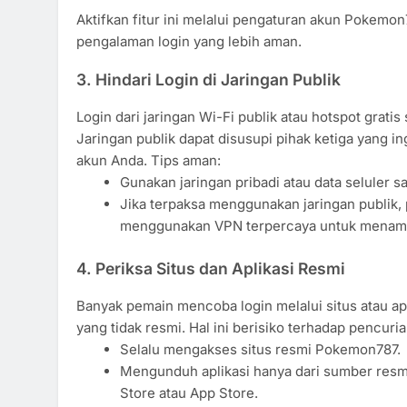
Aktifkan fitur ini melalui pengaturan akun Pokemo
pengalaman login yang lebih aman.
3. Hindari Login di Jaringan Publik
Login dari jaringan Wi-Fi publik atau hotspot gratis 
Jaringan publik dapat disusupi pihak ketiga yang i
akun Anda. Tips aman:
Gunakan jaringan pribadi atau data seluler sa
Jika terpaksa menggunakan jaringan publik,
menggunakan VPN terpercaya untuk menam
4. Periksa Situs dan Aplikasi Resmi
Banyak pemain mencoba login melalui situs atau apl
yang tidak resmi. Hal ini berisiko terhadap pencuria
Selalu mengakses situs resmi Pokemon787.
Mengunduh aplikasi hanya dari sumber resmi
Store atau App Store.