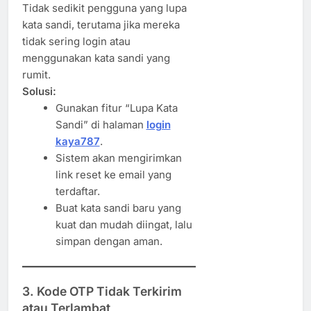
Tidak sedikit pengguna yang lupa
kata sandi, terutama jika mereka
tidak sering login atau
menggunakan kata sandi yang
rumit.
Solusi:
Gunakan fitur “Lupa Kata
Sandi” di halaman
login
kaya787
.
Sistem akan mengirimkan
link reset ke email yang
terdaftar.
Buat kata sandi baru yang
kuat dan mudah diingat, lalu
simpan dengan aman.
3.
Kode OTP Tidak Terkirim
atau Terlambat