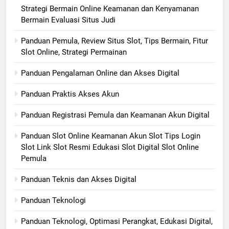
Strategi Bermain Online Keamanan dan Kenyamanan
Bermain Evaluasi Situs Judi
Panduan Pemula, Review Situs Slot, Tips Bermain, Fitur
Slot Online, Strategi Permainan
Panduan Pengalaman Online dan Akses Digital
Panduan Praktis Akses Akun
Panduan Registrasi Pemula dan Keamanan Akun Digital
Panduan Slot Online Keamanan Akun Slot Tips Login
Slot Link Slot Resmi Edukasi Slot Digital Slot Online
Pemula
Panduan Teknis dan Akses Digital
Panduan Teknologi
Panduan Teknologi, Optimasi Perangkat, Edukasi Digital,