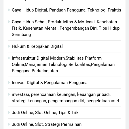
Gaya Hidup Digital, Panduan Pengguna, Teknologi Praktis
Gaya Hidup Sehat, Produktivitas & Motivasi, Kesehatan
Fisik, Kesehatan Mental, Pengembangan Diri, Tips Hidup
Seimbang
Hukum & Kebijakan Digital
Infrastruktur Digital Modern,Stabilitas Platform
Online,Manajemen Teknologi Berkualitas,Pengalaman
Pengguna Berkelanjutan
Inovasi Digital & Pengalaman Pengguna
investasi, perencanaan keuangan, keuangan pribadi,
strategi keuangan, pengembangan diri, pengelolaan aset
Judi Online, Slot Online, Tips & Trik
Judi Online, Slot, Strategi Permainan