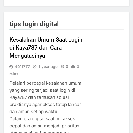
tips login digital
Kesalahan Umum Saat Login
di Kaya787 dan Cara
Mengatasinya
461f777
1 year ago
0
5
mins
Pelajari berbagai kesalahan umum
yang sering terjadi saat login di
Kaya787 dan temukan solusi
praktisnya agar akses tetap lancar
dan aman setiap waktu.
Dalam era digital saat ini, akses
cepat dan aman menjadi prioritas
utama bagi setiap pengguna