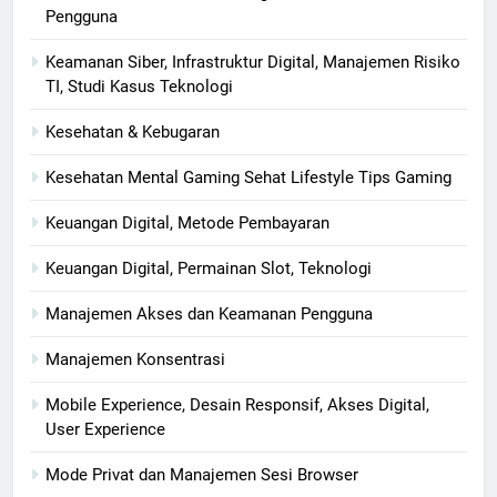
Pengguna
Keamanan Siber, Infrastruktur Digital, Manajemen Risiko
TI, Studi Kasus Teknologi
Kesehatan & Kebugaran
Kesehatan Mental Gaming Sehat Lifestyle Tips Gaming
Keuangan Digital, Metode Pembayaran
Keuangan Digital, Permainan Slot, Teknologi
Manajemen Akses dan Keamanan Pengguna
Manajemen Konsentrasi
Mobile Experience, Desain Responsif, Akses Digital,
User Experience
Mode Privat dan Manajemen Sesi Browser