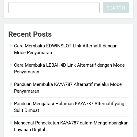
SEARCH
Recent Posts
Cara Membuka EDWINSLOT Link Alternatif dengan
Mode Penyamaran
Cara Membuka LEBAH4D Link Alternatif dengan Mode
Penyamaran
Panduan Membuka KAYA787 Alternatif melalui Mode
Penyamaran
Panduan Mengatasi Halaman KAYA787 Alternatif yang
Sulit Dimuat
Mengenal Pendekatan KAYA787 dalam Mengembangkan
Layanan Digital