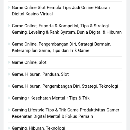
Game Online Slot Pemula Tips Judi Online Hiburan
Digital Kasino Virtual
Game Online, Esports & Kompetisi, Tips & Strategi
Gaming, Leveling & Rank System, Dunia Digital & Hiburan
Game Online, Pengembangan Diri, Strategi Bermain,
Keterampilan Game, Tips dan Trik Game
Game Online, Slot
Game, Hiburan, Panduan, Slot
Game, Hiburan, Pengembangan Diri, Strategi, Teknologi
Gaming • Kesehatan Mental • Tips & Trik
Gaming Lifestyle Tips & Trik Game Produktivitas Gamer
Kesehatan Digital Mental & Fokus Pemain
Gaming, Hiburan, Teknologi