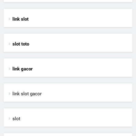
link slot
slot toto
link gacor
link slot gacor
slot