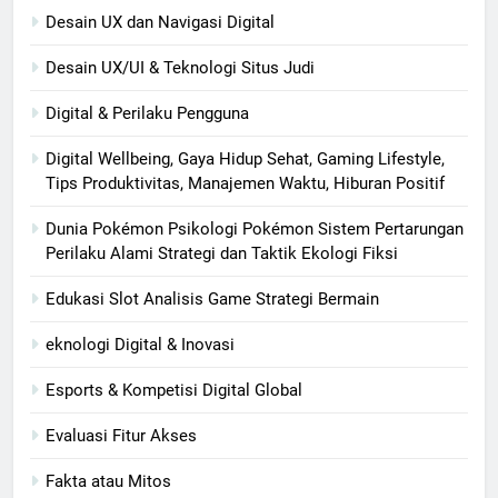
Desain UX dan Navigasi Digital
Desain UX/UI & Teknologi Situs Judi
Digital & Perilaku Pengguna
Digital Wellbeing, Gaya Hidup Sehat, Gaming Lifestyle,
Tips Produktivitas, Manajemen Waktu, Hiburan Positif
Dunia Pokémon Psikologi Pokémon Sistem Pertarungan
Perilaku Alami Strategi dan Taktik Ekologi Fiksi
Edukasi Slot Analisis Game Strategi Bermain
eknologi Digital & Inovasi
Esports & Kompetisi Digital Global
Evaluasi Fitur Akses
Fakta atau Mitos