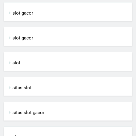
slot gacor
slot gacor
slot
situs slot
situs slot gacor