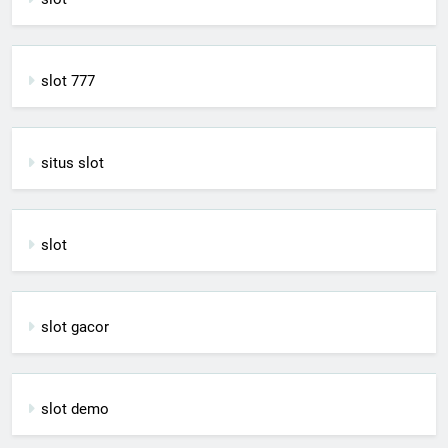
slot 777
situs slot
slot
slot gacor
slot demo