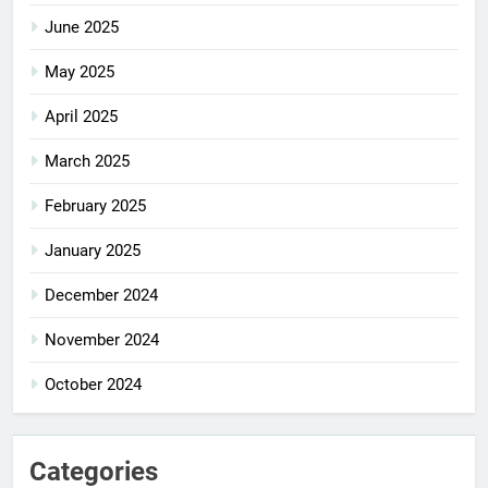
June 2025
May 2025
April 2025
March 2025
February 2025
January 2025
December 2024
November 2024
October 2024
Categories