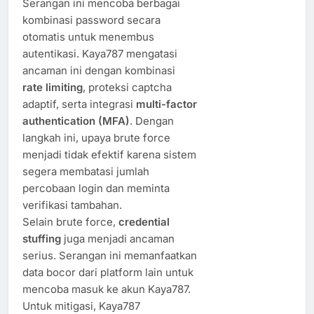
Serangan ini mencoba berbagai
kombinasi password secara
otomatis untuk menembus
autentikasi. Kaya787 mengatasi
ancaman ini dengan kombinasi
rate limiting
, proteksi captcha
adaptif, serta integrasi
multi-factor
authentication (MFA)
. Dengan
langkah ini, upaya brute force
menjadi tidak efektif karena sistem
segera membatasi jumlah
percobaan login dan meminta
verifikasi tambahan.
Selain brute force,
credential
stuffing
juga menjadi ancaman
serius. Serangan ini memanfaatkan
data bocor dari platform lain untuk
mencoba masuk ke akun Kaya787.
Untuk mitigasi, Kaya787