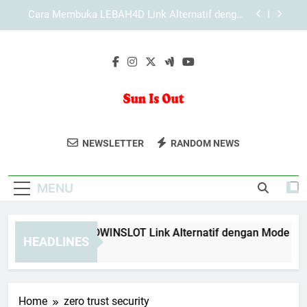
Skip
Panduan Membuka KAYA787 Alternatif melalui
to
Mode Penyamaran
content
Panduan Mengatasi Halaman KAYA787 Alternatif
yang Sulit Dimuat
Cara Membuka EDWINSLOT Link Alternatif
dengan Mode Penyamaran
Cara Membuka LEBAH4D Link Alternatif dengan
Mode Penyamaran
Sun Is Out
Dapatkan Berita Terkini Dan Konten
Panduan Membuka KAYA787 Alternatif melalui
NEWSLETTER
RANDOM NEWS
Mode Penyamaran
Hiburan Di Sun Is Out. Informasi Seputar
Panduan Mengatasi Halaman KAYA787 Alternatif
Dunia Hiburan, Gaya Hidup, Dan Tren
yang Sulit Dimuat
MENU
Terbaru.
ra Membuka EDWINSLOT Link Alternatif dengan Mode Penya
HEADLINES
Weeks Ago
Home
zero trust security