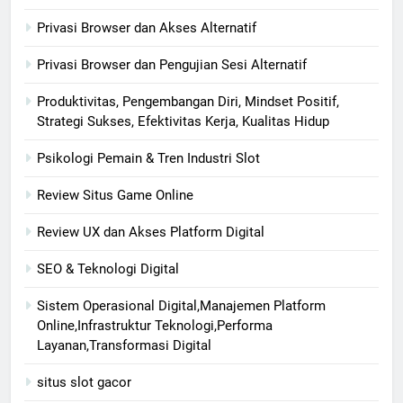
Privasi Browser dan Akses Alternatif
Privasi Browser dan Pengujian Sesi Alternatif
Produktivitas, Pengembangan Diri, Mindset Positif,
Strategi Sukses, Efektivitas Kerja, Kualitas Hidup
Psikologi Pemain & Tren Industri Slot
Review Situs Game Online
Review UX dan Akses Platform Digital
SEO & Teknologi Digital
Sistem Operasional Digital,Manajemen Platform
Online,Infrastruktur Teknologi,Performa
Layanan,Transformasi Digital
situs slot gacor