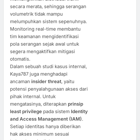
secara merata, sehingga serangan
volumetrik tidak mampu
melumpuhkan sistem sepenuhnya.
Monitoring real-time membantu
tim keamanan mengidentifikasi
pola serangan sejak awal untuk
segera mengaktifkan mitigasi
otomatis.
Dalam sebuah studi kasus internal,
Kaya787 juga menghadapi
ancaman
insider threat
, yaitu
potensi penyalahgunaan akses dari
pihak internal. Untuk
mengatasinya, diterapkan
prinsip
least privilege
pada sistem
Identity
and Access Management (IAM)
.
Setiap identitas hanya diberikan
hak akses minimum sesuai