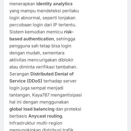
menerapkan
identity analytics
yang mampu mendeteksi perilaku
login abnormal, seperti lonjakan
percobaan login dari IP tertentu.
Sistem kemudian memicu
risk-
based authentication
, sehingga
pengguna sah tetap bisa login
dengan mudah, sementara
aktivitas mencurigakan diblokir
atau diminta verifikasi tambahan.
Serangan
Distributed Denial of
Service (DDoS)
terhadap server
login juga sempat menjadi
tantangan. Kaya787 mengantisipasi
hal ini dengan menggunakan
global load balancing
dan proteksi
berbasis
Anycast routing
.
Infrastruktur multi-region
memungkinkan distribusi trafik