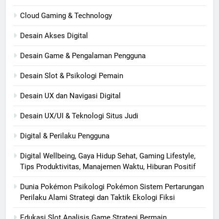
Cloud Gaming & Technology
Desain Akses Digital
Desain Game & Pengalaman Pengguna
Desain Slot & Psikologi Pemain
Desain UX dan Navigasi Digital
Desain UX/UI & Teknologi Situs Judi
Digital & Perilaku Pengguna
Digital Wellbeing, Gaya Hidup Sehat, Gaming Lifestyle,
Tips Produktivitas, Manajemen Waktu, Hiburan Positif
Dunia Pokémon Psikologi Pokémon Sistem Pertarungan
Perilaku Alami Strategi dan Taktik Ekologi Fiksi
Edukasi Slot Analisis Game Strategi Bermain