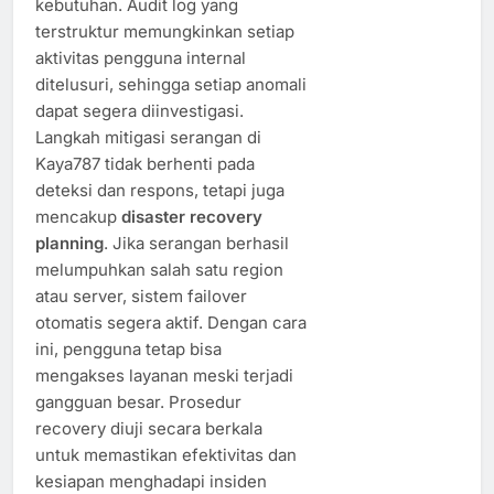
kebutuhan. Audit log yang
terstruktur memungkinkan setiap
aktivitas pengguna internal
ditelusuri, sehingga setiap anomali
dapat segera diinvestigasi.
Langkah mitigasi serangan di
Kaya787 tidak berhenti pada
deteksi dan respons, tetapi juga
mencakup
disaster recovery
planning
. Jika serangan berhasil
melumpuhkan salah satu region
atau server, sistem failover
otomatis segera aktif. Dengan cara
ini, pengguna tetap bisa
mengakses layanan meski terjadi
gangguan besar. Prosedur
recovery diuji secara berkala
untuk memastikan efektivitas dan
kesiapan menghadapi insiden