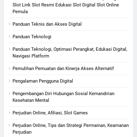
Slot Link Slot Resmi Edukasi Slot Digital Slot Online
Pemula
Panduan Teknis dan Akses Digital
Panduan Teknologi
Panduan Teknologi, Optimasi Perangkat, Edukasi Digital,
Navigasi Platform
Pemulihan Pemuatan dan Kinerja Akses Alternatif
Pengalaman Pengguna Digital
Pengembangan Diri Hubungan Sosial Kemandirian
Kesehatan Mental
Perjudian Online, Afiliasi, Slot Games
Perjudian Online, Tips dan Strategi Permainan, Keamanan
Perjudian