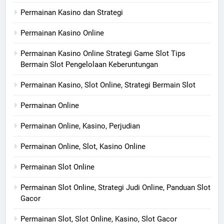
Permainan Kasino dan Strategi
Permainan Kasino Online
Permainan Kasino Online Strategi Game Slot Tips
Bermain Slot Pengelolaan Keberuntungan
Permainan Kasino, Slot Online, Strategi Bermain Slot
Permainan Online
Permainan Online, Kasino, Perjudian
Permainan Online, Slot, Kasino Online
Permainan Slot Online
Permainan Slot Online, Strategi Judi Online, Panduan Slot
Gacor
Permainan Slot, Slot Online, Kasino, Slot Gacor