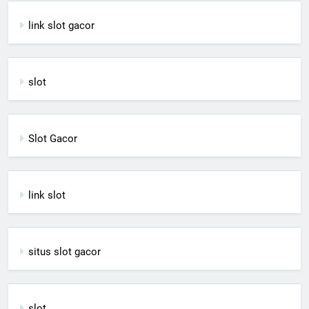
link slot gacor
slot
Slot Gacor
link slot
situs slot gacor
slot