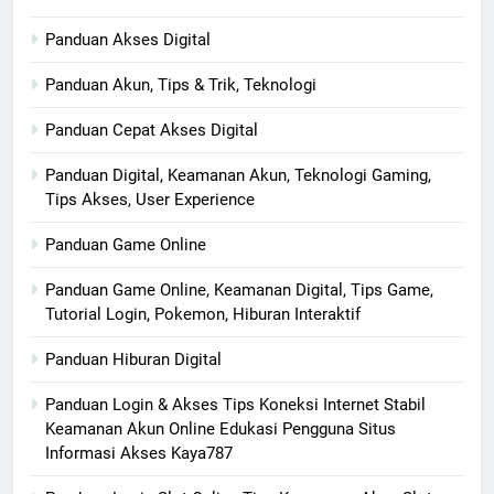
Panduan Akses Digital
Panduan Akun, Tips & Trik, Teknologi
Panduan Cepat Akses Digital
Panduan Digital, Keamanan Akun, Teknologi Gaming,
Tips Akses, User Experience
Panduan Game Online
Panduan Game Online, Keamanan Digital, Tips Game,
Tutorial Login, Pokemon, Hiburan Interaktif
Panduan Hiburan Digital
Panduan Login & Akses Tips Koneksi Internet Stabil
Keamanan Akun Online Edukasi Pengguna Situs
Informasi Akses Kaya787