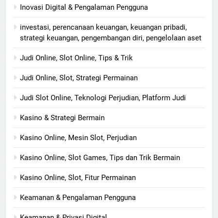
Inovasi Digital & Pengalaman Pengguna
investasi, perencanaan keuangan, keuangan pribadi,
strategi keuangan, pengembangan diri, pengelolaan aset
Judi Online, Slot Online, Tips & Trik
Judi Online, Slot, Strategi Permainan
Judi Slot Online, Teknologi Perjudian, Platform Judi
Kasino & Strategi Bermain
Kasino Online, Mesin Slot, Perjudian
Kasino Online, Slot Games, Tips dan Trik Bermain
Kasino Online, Slot, Fitur Permainan
Keamanan & Pengalaman Pengguna
Keamanan & Privasi Digital