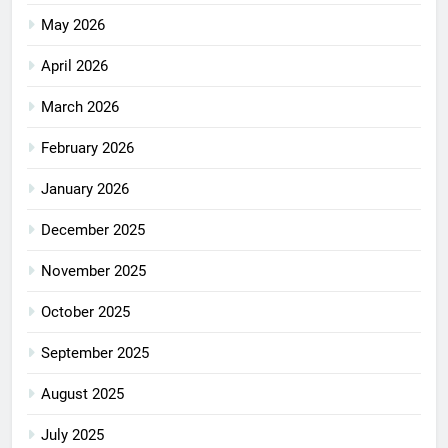
May 2026
April 2026
March 2026
February 2026
January 2026
December 2025
November 2025
October 2025
September 2025
August 2025
July 2025