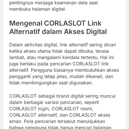
pentingnya menjaga keamanan data saat
membuka halaman digital.
Mengenal CORLASLOT Link
Alternatif dalam Akses Digital
Dalam aktivitas digital, link alternatif sering dicari
ketika akses utama tidak dapat dibuka, terasa
lambat, atau mengalami kendala tertentu. Hal ini
juga berlaku pada pencarian CORLASLOT link
alternatif. Pengguna biasanya membutuhkan akses
pengganti yang tetap jelas, mudah dikenali, dan
tidak membingungkan saat digunakan.
CORLASLOT sebagai brand digital sering muncul
dalam berbagai variasi pencarian, seperti
CORLASLOT login, CORLASLOT resmi,
CORLASLOT alternatif, dan CORLASLOT akses
aman. Pola pencarian tersebut menunjukkan
bahwa pengguna tidak hanya mencari halaman