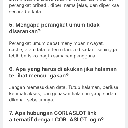
perangkat pribadi, diberi nama jelas, dan diperiksa
secara berkala.
5. Mengapa perangkat umum tidak
disarankan?
Perangkat umum dapat menyimpan riwayat,
cache, atau data tertentu tanpa disadari, sehingga
lebih berisiko bagi keamanan pengguna.
6. Apa yang harus dilakukan jika halaman
terlihat mencurigakan?
Jangan memasukkan data. Tutup halaman, periksa
kembali akses, dan gunakan halaman yang sudah
dikenali sebelumnya.
7. Apa hubungan CORLASLOT link
alternatif dengan CORLASLOT login?