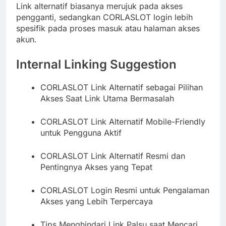
Link alternatif biasanya merujuk pada akses
pengganti, sedangkan CORLASLOT login lebih
spesifik pada proses masuk atau halaman akses
akun.
Internal Linking Suggestion
CORLASLOT Link Alternatif sebagai Pilihan
Akses Saat Link Utama Bermasalah
CORLASLOT Link Alternatif Mobile-Friendly
untuk Pengguna Aktif
CORLASLOT Link Alternatif Resmi dan
Pentingnya Akses yang Tepat
CORLASLOT Login Resmi untuk Pengalaman
Akses yang Lebih Terpercaya
Tips Menghindari Link Palsu saat Mencari