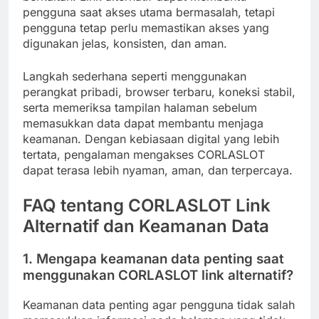
pengguna saat akses utama bermasalah, tetapi
pengguna tetap perlu memastikan akses yang
digunakan jelas, konsisten, dan aman.
Langkah sederhana seperti menggunakan
perangkat pribadi, browser terbaru, koneksi stabil,
serta memeriksa tampilan halaman sebelum
memasukkan data dapat membantu menjaga
keamanan. Dengan kebiasaan digital yang lebih
tertata, pengalaman mengakses CORLASLOT
dapat terasa lebih nyaman, aman, dan terpercaya.
FAQ tentang CORLASLOT Link
Alternatif dan Keamanan Data
1. Mengapa keamanan data penting saat
menggunakan CORLASLOT link alternatif?
Keamanan data penting agar pengguna tidak salah