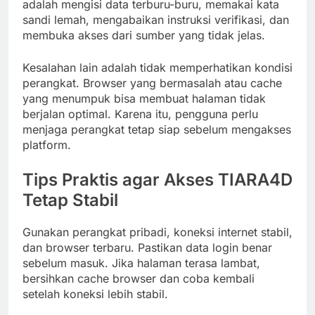
adalah mengisi data terburu-buru, memakai kata
sandi lemah, mengabaikan instruksi verifikasi, dan
membuka akses dari sumber yang tidak jelas.
Kesalahan lain adalah tidak memperhatikan kondisi
perangkat. Browser yang bermasalah atau cache
yang menumpuk bisa membuat halaman tidak
berjalan optimal. Karena itu, pengguna perlu
menjaga perangkat tetap siap sebelum mengakses
platform.
Tips Praktis agar Akses TIARA4D
Tetap Stabil
Gunakan perangkat pribadi, koneksi internet stabil,
dan browser terbaru. Pastikan data login benar
sebelum masuk. Jika halaman terasa lambat,
bersihkan cache browser dan coba kembali
setelah koneksi lebih stabil.