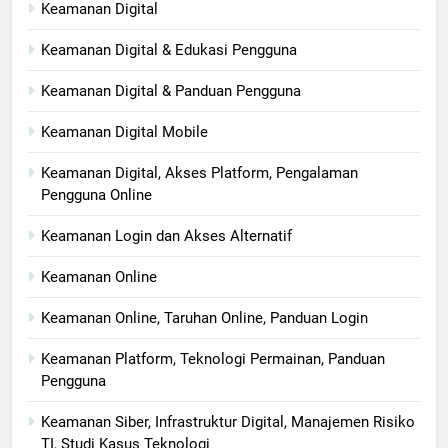
Keamanan Digital
Keamanan Digital & Edukasi Pengguna
Keamanan Digital & Panduan Pengguna
Keamanan Digital Mobile
Keamanan Digital, Akses Platform, Pengalaman
Pengguna Online
Keamanan Login dan Akses Alternatif
Keamanan Online
Keamanan Online, Taruhan Online, Panduan Login
Keamanan Platform, Teknologi Permainan, Panduan
Pengguna
Keamanan Siber, Infrastruktur Digital, Manajemen Risiko
TI, Studi Kasus Teknologi