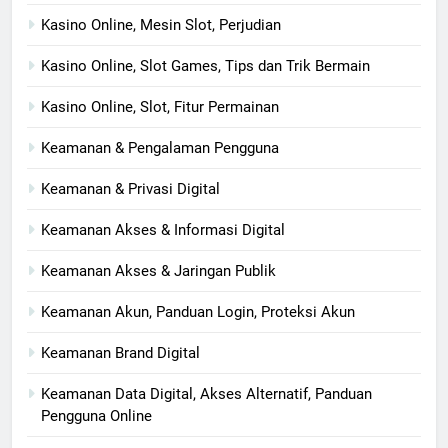
Kasino Online, Mesin Slot, Perjudian
Kasino Online, Slot Games, Tips dan Trik Bermain
Kasino Online, Slot, Fitur Permainan
Keamanan & Pengalaman Pengguna
Keamanan & Privasi Digital
Keamanan Akses & Informasi Digital
Keamanan Akses & Jaringan Publik
Keamanan Akun, Panduan Login, Proteksi Akun
Keamanan Brand Digital
Keamanan Data Digital, Akses Alternatif, Panduan
Pengguna Online