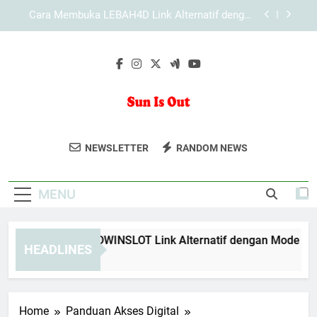
Skip
Panduan Membuka KAYA787 Alternatif melalui
to
Mode Penyamaran
content
Panduan Mengatasi Halaman KAYA787 Alternatif
yang Sulit Dimuat
Cara Membuka EDWINSLOT Link Alternatif
dengan Mode Penyamaran
Cara Membuka LEBAH4D Link Alternatif dengan
Mode Penyamaran
Sun Is Out
Dapatkan Berita Terkini Dan Konten
Panduan Membuka KAYA787 Alternatif melalui
NEWSLETTER
RANDOM NEWS
Mode Penyamaran
Hiburan Di Sun Is Out. Informasi Seputar
Panduan Mengatasi Halaman KAYA787 Alternatif
Dunia Hiburan, Gaya Hidup, Dan Tren
yang Sulit Dimuat
MENU
Terbaru.
ra Membuka EDWINSLOT Link Alternatif dengan Mode Penya
HEADLINES
Weeks Ago
Home
Panduan Akses Digital