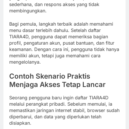
sederhana, dan respons akses yang tidak
membingungkan.
Bagi pemula, langkah terbaik adalah memahami
menu dasar terlebih dahulu. Setelah daftar
TIARA4D, pengguna dapat memeriksa bagian
profil, pengaturan akun, pusat bantuan, dan fitur
keamanan. Dengan cara ini, pengguna tidak hanya
memiliki akun, tetapi juga memahami cara
mengelolanya.
Contoh Skenario Praktis
Menjaga Akses Tetap Lancar
Seorang pengguna baru ingin daftar TIARA4D
melalui perangkat pribadi. Sebelum memulai, ia
memastikan jaringan internet stabil, browser sudah
diperbarui, dan data yang diperlukan telah
disiapkan.