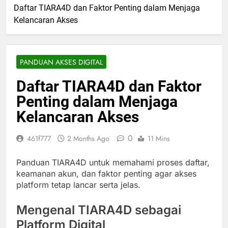
Daftar TIARA4D dan Faktor Penting dalam Menjaga
Kelancaran Akses
PANDUAN AKSES DIGITAL
Daftar TIARA4D dan Faktor
Penting dalam Menjaga
Kelancaran Akses
0
461f777
2 Months Ago
11 Mins
Panduan TIARA4D untuk memahami proses daftar,
keamanan akun, dan faktor penting agar akses
platform tetap lancar serta jelas.
Mengenal TIARA4D sebagai
Platform Digital