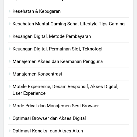
Kesehatan & Kebugaran
Kesehatan Mental Gaming Sehat Lifestyle Tips Gaming
Keuangan Digital, Metode Pembayaran
Keuangan Digital, Permainan Slot, Teknologi
Manajemen Akses dan Keamanan Pengguna
Manajemen Konsentrasi
Mobile Experience, Desain Responsif, Akses Digital,
User Experience
Mode Privat dan Manajemen Sesi Browser
Optimasi Browser dan Akses Digital
Optimasi Koneksi dan Akses Akun