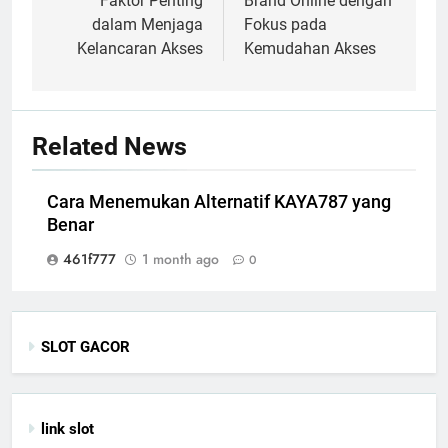
Faktor Penting
Brand Online dengan
dalam Menjaga
Fokus pada
Kelancaran Akses
Kemudahan Akses
Related News
Cara Menemukan Alternatif KAYA787 yang
Benar
461f777
1 month ago
0
SLOT GACOR
link slot