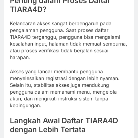
Penting dalam Proses Daftar
TIARA4D?
Kelancaran akses sangat berpengaruh pada
pengalaman pengguna. Saat proses daftar
TIARA4D terganggu, pengguna bisa mengalami
kesalahan input, halaman tidak memuat sempurna,
atau proses verifikasi tidak berjalan sesuai
harapan.
Akses yang lancar membantu pengguna
menyelesaikan registrasi dengan lebih nyaman.
Selain itu, stabilitas akses juga mendukung
pengguna dalam memahami menu, mengelola
akun, dan mengikuti instruksi sistem tanpa
kebingungan.
Langkah Awal Daftar TIARA4D
dengan Lebih Tertata