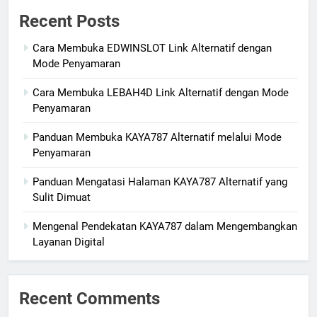
Recent Posts
Cara Membuka EDWINSLOT Link Alternatif dengan
Mode Penyamaran
Cara Membuka LEBAH4D Link Alternatif dengan Mode
Penyamaran
Panduan Membuka KAYA787 Alternatif melalui Mode
Penyamaran
Panduan Mengatasi Halaman KAYA787 Alternatif yang
Sulit Dimuat
Mengenal Pendekatan KAYA787 dalam Mengembangkan
Layanan Digital
Recent Comments