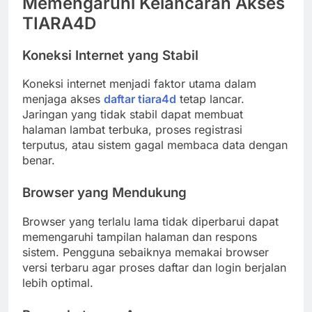
Memengaruhi Kelancaran Akses
TIARA4D
Koneksi Internet yang Stabil
Koneksi internet menjadi faktor utama dalam
menjaga akses
daftar tiara4d
tetap lancar.
Jaringan yang tidak stabil dapat membuat
halaman lambat terbuka, proses registrasi
terputus, atau sistem gagal membaca data dengan
benar.
Browser yang Mendukung
Browser yang terlalu lama tidak diperbarui dapat
memengaruhi tampilan halaman dan respons
sistem. Pengguna sebaiknya memakai browser
versi terbaru agar proses daftar dan login berjalan
lebih optimal.