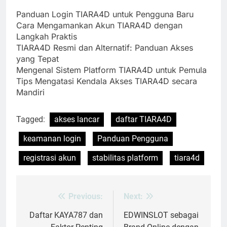
Panduan Login TIARA4D untuk Pengguna Baru
Cara Mengamankan Akun TIARA4D dengan
Langkah Praktis
TIARA4D Resmi dan Alternatif: Panduan Akses
yang Tepat
Mengenal Sistem Platform TIARA4D untuk Pemula
Tips Mengatasi Kendala Akses TIARA4D secara
Mandiri
Tagged:
akses lancar
daftar TIARA4D
keamanan login
Panduan Pengguna
registrasi akun
stabilitas platform
tiara4d
Previous:
Next:
Post
navigation
Daftar KAYA787 dan
EDWINSLOT sebagai