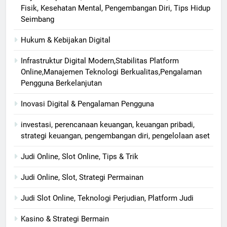
Fisik, Kesehatan Mental, Pengembangan Diri, Tips Hidup
Seimbang
Hukum & Kebijakan Digital
Infrastruktur Digital Modern,Stabilitas Platform
Online,Manajemen Teknologi Berkualitas,Pengalaman
Pengguna Berkelanjutan
Inovasi Digital & Pengalaman Pengguna
investasi, perencanaan keuangan, keuangan pribadi,
strategi keuangan, pengembangan diri, pengelolaan aset
Judi Online, Slot Online, Tips & Trik
Judi Online, Slot, Strategi Permainan
Judi Slot Online, Teknologi Perjudian, Platform Judi
Kasino & Strategi Bermain