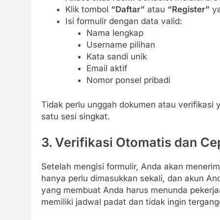
Klik tombol
“Daftar”
atau
“Register”
ya
Isi formulir dengan data valid:
Nama lengkap
Username pilihan
Kata sandi unik
Email aktif
Nomor ponsel pribadi
Tidak perlu unggah dokumen atau verifikasi
satu sesi singkat.
3. Verifikasi Otomatis dan Ce
Setelah mengisi formulir, Anda akan menerim
hanya perlu dimasukkan sekali, dan akun And
yang membuat Anda harus menunda pekerjaan 
memiliki jadwal padat dan tidak ingin tergan