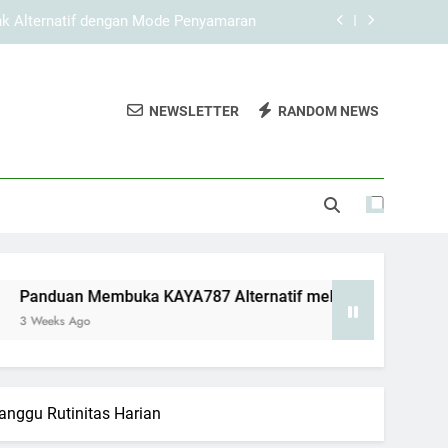
 Alternatif dengan Mode Penyamaran
Alternatif melalui Mode Penyamaran
KAYA787 Alternatif yang Sulit Dimuat
NEWSLETTER
RANDOM NEWS
 Alternatif dengan Mode Penyamaran
utar Dunia Hiburan, Gaya Hidup, Dan Tren Terbaru.
 Alternatif dengan Mode Penyamaran
Alternatif melalui Mode Penyamaran
KAYA787 Alternatif yang Sulit Dimuat
Membuka KAYA787 Alternatif melalui Mode Penyamaran
o
anggu Rutinitas Harian