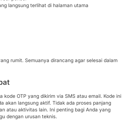
ng langsung terlihat di halaman utama
 yang rumit. Semuanya dirancang agar selesai dalam
pat
a kode OTP yang dikirim via SMS atau email. Kode ini
a akan langsung aktif. Tidak ada proses panjang
atau aktivitas lain. Ini penting bagi Anda yang
ggu dengan urusan teknis.