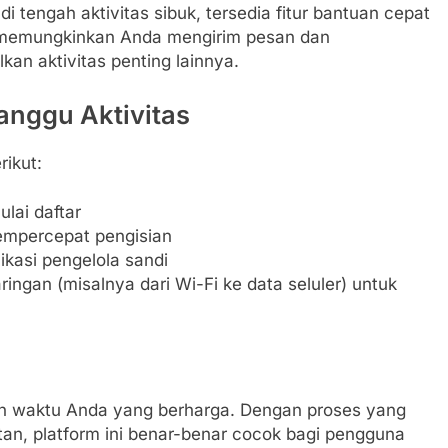
i tengah aktivitas sibuk, tersedia fitur bantuan cepat
i memungkinkan Anda mengirim pesan dan
an aktivitas penting lainnya.
Ganggu Aktivitas
rikut:
lai daftar
mempercepat pengisian
ikasi pengelola sandi
ringan (misalnya dari Wi-Fi ke data seluler) untuk
kan waktu Anda yang berharga. Dengan proses yang
tan, platform ini benar-benar cocok bagi pengguna