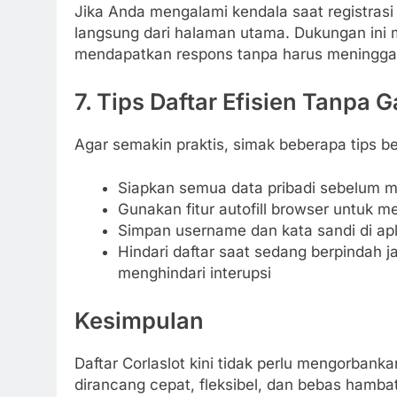
Jika Anda mengalami kendala saat registrasi d
langsung dari halaman utama. Dukungan in
mendapatkan respons tanpa harus meninggalk
7. Tips Daftar Efisien Tanpa 
Agar semakin praktis, simak beberapa tips be
Siapkan semua data pribadi sebelum mu
Gunakan fitur autofill browser untuk 
Simpan username dan kata sandi di apl
Hindari daftar saat sedang berpindah ja
menghindari interupsi
Kesimpulan
Daftar Corlaslot kini tidak perlu mengorban
dirancang cepat, fleksibel, dan bebas hamba