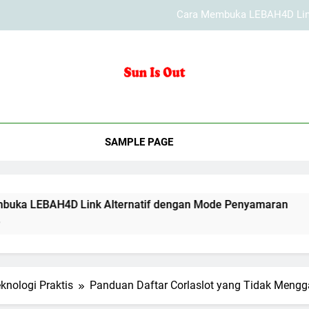
Cara Membuka LEBAH4D Link
Panduan Membuka KAYA787 
Panduan Mengatasi Halaman 
 Is Out
Cara Membuka EDWINSLOT Link
erita Terkini Dan Konten Hiburan Di Sun Is Out. Informasi Sep
Cara Membuka LEBAH4D Link
SAMPLE PAGE
Panduan Membuka KAYA787 
Panduan Mengatasi Halaman 
D Link Alternatif dengan Mode Penyamaran
Panduan 
3 Weeks Ag
knologi Praktis
Panduan Daftar Corlaslot yang Tidak Mengg