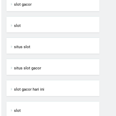
slot gacor
slot
situs slot
situs slot gacor
slot gacor hari ini
slot