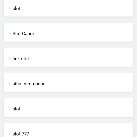
slot
Slot Gacor
link slot
situs slot gacor
slot
slot 777