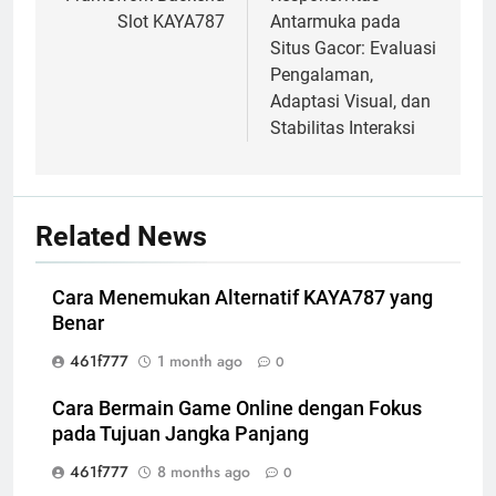
Slot KAYA787
Antarmuka pada
Situs Gacor: Evaluasi
Pengalaman,
Adaptasi Visual, dan
Stabilitas Interaksi
Related News
Cara Menemukan Alternatif KAYA787 yang
Benar
461f777
1 month ago
0
Cara Bermain Game Online dengan Fokus
pada Tujuan Jangka Panjang
461f777
8 months ago
0