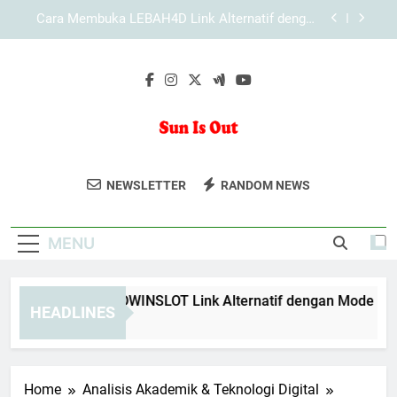
Skip
Panduan Membuka KAYA787 Alternatif melalui
to
Mode Penyamaran
content
Panduan Mengatasi Halaman KAYA787 Alternatif
yang Sulit Dimuat
Cara Membuka EDWINSLOT Link Alternatif
dengan Mode Penyamaran
Cara Membuka LEBAH4D Link Alternatif dengan
Mode Penyamaran
Sun Is Out
Dapatkan Berita Terkini Dan Konten
Panduan Membuka KAYA787 Alternatif melalui
NEWSLETTER
RANDOM NEWS
Mode Penyamaran
Hiburan Di Sun Is Out. Informasi Seputar
Panduan Mengatasi Halaman KAYA787 Alternatif
Dunia Hiburan, Gaya Hidup, Dan Tren
yang Sulit Dimuat
MENU
Terbaru.
ra Membuka EDWINSLOT Link Alternatif dengan Mode Penya
HEADLINES
Weeks Ago
Home
Analisis Akademik & Teknologi Digital