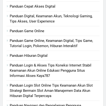
Panduan Cepat Akses Digital
Panduan Digital, Keamanan Akun, Teknologi Gaming,
Tips Akses, User Experience
Panduan Game Online
Panduan Game Online, Keamanan Digital, Tips Game,
Tutorial Login, Pokemon, Hiburan Interaktif
Panduan Hiburan Digital
Panduan Login & Akses Tips Koneksi Internet Stabil
Keamanan Akun Online Edukasi Pengguna Situs
Informasi Akses Kaya787
Panduan Login Slot Online Tips Keamanan Akun Slot
Strategi Bermain Slot Aman Manajemen Data Akun
Hiburan Digital Terpercaya
Panduan Navigasi dan Pengalaman Pengguna