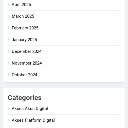
April 2025
March 2025
February 2025
January 2025
December 2024
November 2024
October 2024
Categories
Akses Akun Digital
Akses Platform Digital