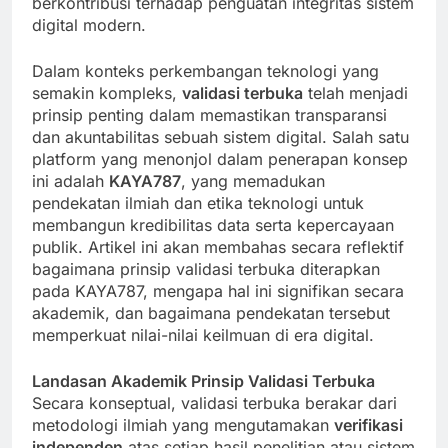
berkontribusi terhadap penguatan integritas sistem
digital modern.
Dalam konteks perkembangan teknologi yang
semakin kompleks,
validasi terbuka
telah menjadi
prinsip penting dalam memastikan transparansi
dan akuntabilitas sebuah sistem digital. Salah satu
platform yang menonjol dalam penerapan konsep
ini adalah
KAYA787
, yang memadukan
pendekatan ilmiah dan etika teknologi untuk
membangun kredibilitas data serta kepercayaan
publik. Artikel ini akan membahas secara reflektif
bagaimana prinsip validasi terbuka diterapkan
pada KAYA787, mengapa hal ini signifikan secara
akademik, dan bagaimana pendekatan tersebut
memperkuat nilai-nilai keilmuan di era digital.
Landasan Akademik Prinsip Validasi Terbuka
Secara konseptual, validasi terbuka berakar dari
metodologi ilmiah yang mengutamakan
verifikasi
independen
atas setiap hasil penelitian atau sistem