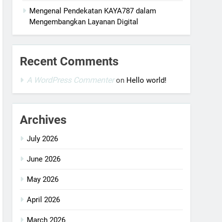
Mengenal Pendekatan KAYA787 dalam
Mengembangkan Layanan Digital
Recent Comments
A WordPress Commenter
on
Hello world!
Archives
July 2026
June 2026
May 2026
April 2026
March 2026