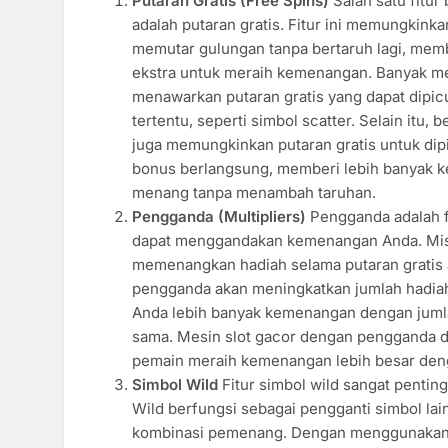
Putaran Gratis (Free Spins)
Salah satu fitur
adalah putaran gratis. Fitur ini memungkink
memutar gulungan tanpa bertaruh lagi, mem
ekstra untuk meraih kemenangan. Banyak me
menawarkan putaran gratis yang dapat dipic
tertentu, seperti simbol scatter. Selain itu, 
juga memungkinkan putaran gratis untuk dip
bonus berlangsung, memberi lebih banyak 
menang tanpa menambah taruhan.
Pengganda (Multipliers)
Pengganda adalah f
dapat menggandakan kemenangan Anda. Misa
memenangkan hadiah selama putaran gratis a
pengganda akan meningkatkan jumlah hadia
Anda lebih banyak kemenangan dengan juml
sama. Mesin slot gacor dengan pengganda 
pemain meraih kemenangan lebih besar deng
Simbol Wild
Fitur simbol wild sangat penting
Wild berfungsi sebagai pengganti simbol la
kombinasi pemenang. Dengan menggunakan 