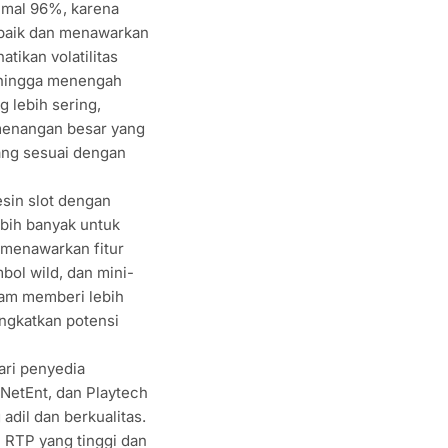
imal 96%, karena
 baik dan menawarkan
atikan volatilitas
h hingga menengah
 lebih sering,
emenangan besar yang
yang sesuai dengan
in slot dengan
bih banyak untuk
 menawarkan fitur
bol wild, dan mini-
am memberi lebih
gkatkan potensi
ari penyedia
NetEnt, dan Playtech
adil dan berkualitas.
RTP yang tinggi dan