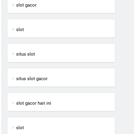
slot gacor
slot
situs slot
situs slot gacor
slot gacor hari ini
slot