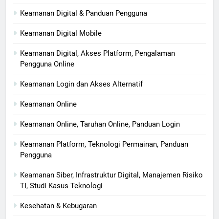
Keamanan Digital & Panduan Pengguna
Keamanan Digital Mobile
Keamanan Digital, Akses Platform, Pengalaman
Pengguna Online
Keamanan Login dan Akses Alternatif
Keamanan Online
Keamanan Online, Taruhan Online, Panduan Login
Keamanan Platform, Teknologi Permainan, Panduan
Pengguna
Keamanan Siber, Infrastruktur Digital, Manajemen Risiko
TI, Studi Kasus Teknologi
Kesehatan & Kebugaran