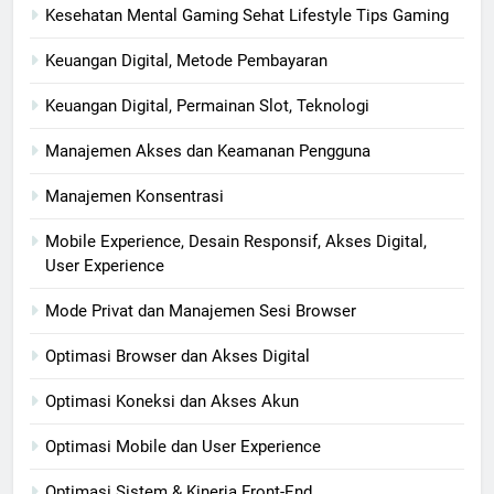
Kesehatan Mental Gaming Sehat Lifestyle Tips Gaming
Keuangan Digital, Metode Pembayaran
Keuangan Digital, Permainan Slot, Teknologi
Manajemen Akses dan Keamanan Pengguna
Manajemen Konsentrasi
Mobile Experience, Desain Responsif, Akses Digital,
User Experience
Mode Privat dan Manajemen Sesi Browser
Optimasi Browser dan Akses Digital
Optimasi Koneksi dan Akses Akun
Optimasi Mobile dan User Experience
Optimasi Sistem & Kinerja Front-End