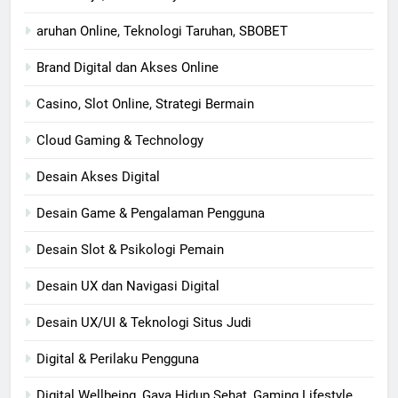
aruhan Online, Teknologi Taruhan, SBOBET
Brand Digital dan Akses Online
Casino, Slot Online, Strategi Bermain
Cloud Gaming & Technology
Desain Akses Digital
Desain Game & Pengalaman Pengguna
Desain Slot & Psikologi Pemain
Desain UX dan Navigasi Digital
Desain UX/UI & Teknologi Situs Judi
Digital & Perilaku Pengguna
Digital Wellbeing, Gaya Hidup Sehat, Gaming Lifestyle,