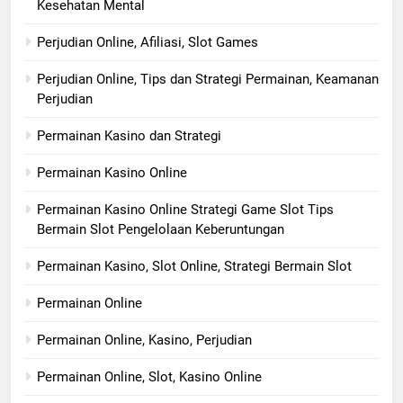
Kesehatan Mental
Perjudian Online, Afiliasi, Slot Games
Perjudian Online, Tips dan Strategi Permainan, Keamanan
Perjudian
Permainan Kasino dan Strategi
Permainan Kasino Online
Permainan Kasino Online Strategi Game Slot Tips
Bermain Slot Pengelolaan Keberuntungan
Permainan Kasino, Slot Online, Strategi Bermain Slot
Permainan Online
Permainan Online, Kasino, Perjudian
Permainan Online, Slot, Kasino Online