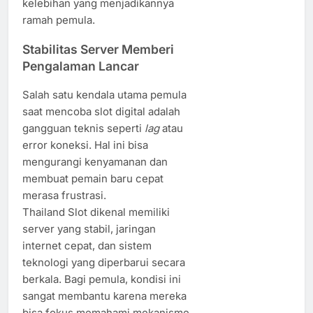
kelebihan yang menjadikannya
ramah pemula.
Stabilitas Server Memberi
Pengalaman Lancar
Salah satu kendala utama pemula
saat mencoba slot digital adalah
gangguan teknis seperti
lag
atau
error koneksi. Hal ini bisa
mengurangi kenyamanan dan
membuat pemain baru cepat
merasa frustrasi.
Thailand Slot dikenal memiliki
server yang stabil, jaringan
internet cepat, dan sistem
teknologi yang diperbarui secara
berkala. Bagi pemula, kondisi ini
sangat membantu karena mereka
bisa fokus memahami mekanisme