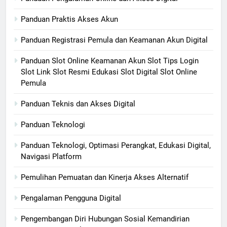
Panduan Praktis Akses Akun
Panduan Registrasi Pemula dan Keamanan Akun Digital
Panduan Slot Online Keamanan Akun Slot Tips Login
Slot Link Slot Resmi Edukasi Slot Digital Slot Online
Pemula
Panduan Teknis dan Akses Digital
Panduan Teknologi
Panduan Teknologi, Optimasi Perangkat, Edukasi Digital,
Navigasi Platform
Pemulihan Pemuatan dan Kinerja Akses Alternatif
Pengalaman Pengguna Digital
Pengembangan Diri Hubungan Sosial Kemandirian