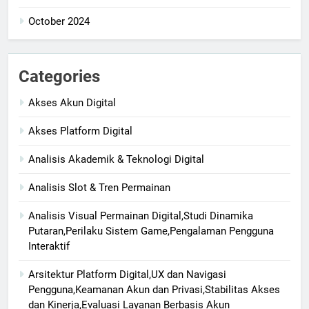
October 2024
Categories
Akses Akun Digital
Akses Platform Digital
Analisis Akademik & Teknologi Digital
Analisis Slot & Tren Permainan
Analisis Visual Permainan Digital,Studi Dinamika
Putaran,Perilaku Sistem Game,Pengalaman Pengguna
Interaktif
Arsitektur Platform Digital,UX dan Navigasi
Pengguna,Keamanan Akun dan Privasi,Stabilitas Akses
dan Kinerja,Evaluasi Layanan Berbasis Akun