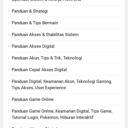
Panduan & Strategi
Panduan & Tips Bermain
Panduan Akses & Stabilitas Sistem
Panduan Akses Digital
Panduan Akun, Tips & Trik, Teknologi
Panduan Cepat Akses Digital
Panduan Digital, Keamanan Akun, Teknologi Gaming,
Tips Akses, User Experience
Panduan Game Online
Panduan Game Online, Keamanan Digital, Tips Game,
Tutorial Login, Pokemon, Hiburan Interaktif