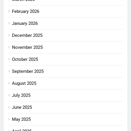
February 2026
January 2026
December 2025
November 2025
October 2025
September 2025
August 2025
July 2025
June 2025
May 2025