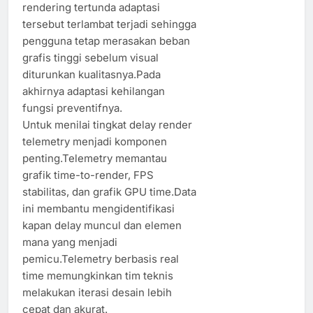
rendering tertunda adaptasi
tersebut terlambat terjadi sehingga
pengguna tetap merasakan beban
grafis tinggi sebelum visual
diturunkan kualitasnya.Pada
akhirnya adaptasi kehilangan
fungsi preventifnya.
Untuk menilai tingkat delay render
telemetry menjadi komponen
penting.Telemetry memantau
grafik time-to-render, FPS
stabilitas, dan grafik GPU time.Data
ini membantu mengidentifikasi
kapan delay muncul dan elemen
mana yang menjadi
pemicu.Telemetry berbasis real
time memungkinkan tim teknis
melakukan iterasi desain lebih
cepat dan akurat.