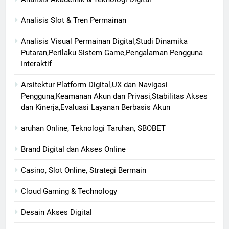
Analisis Slot & Tren Permainan
Analisis Visual Permainan Digital,Studi Dinamika
Putaran,Perilaku Sistem Game,Pengalaman Pengguna
Interaktif
Arsitektur Platform Digital,UX dan Navigasi
Pengguna,Keamanan Akun dan Privasi,Stabilitas Akses
dan Kinerja,Evaluasi Layanan Berbasis Akun
aruhan Online, Teknologi Taruhan, SBOBET
Brand Digital dan Akses Online
Casino, Slot Online, Strategi Bermain
Cloud Gaming & Technology
Desain Akses Digital