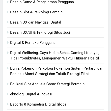
Desain Game & Pengalaman Pengguna
Desain Slot & Psikologi Pemain
Desain UX dan Navigasi Digital
Desain UX/UI & Teknologi Situs Judi
Digital & Perilaku Pengguna
Digital Wellbeing, Gaya Hidup Sehat, Gaming Lifestyle,
Tips Produktivitas, Manajemen Waktu, Hiburan Positif
Dunia Pokémon Psikologi Pokémon Sistem Pertarungan
Perilaku Alami Strategi dan Taktik Ekologi Fiksi
Edukasi Slot Analisis Game Strategi Bermain
eknologi Digital & Inovasi
Esports & Kompetisi Digital Global