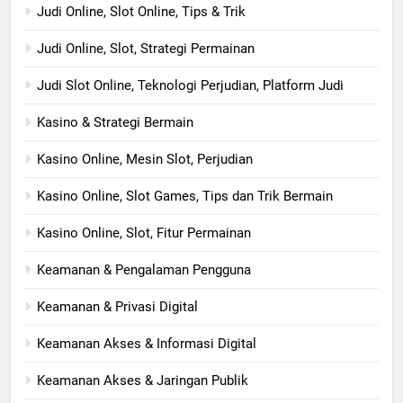
Judi Online, Slot Online, Tips & Trik
Judi Online, Slot, Strategi Permainan
Judi Slot Online, Teknologi Perjudian, Platform Judi
Kasino & Strategi Bermain
Kasino Online, Mesin Slot, Perjudian
Kasino Online, Slot Games, Tips dan Trik Bermain
Kasino Online, Slot, Fitur Permainan
Keamanan & Pengalaman Pengguna
Keamanan & Privasi Digital
Keamanan Akses & Informasi Digital
Keamanan Akses & Jaringan Publik