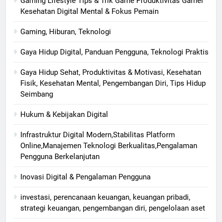
Gaming Lifestyle Tips & Trik Game Produktivitas Gamer
Kesehatan Digital Mental & Fokus Pemain
Gaming, Hiburan, Teknologi
Gaya Hidup Digital, Panduan Pengguna, Teknologi Praktis
Gaya Hidup Sehat, Produktivitas & Motivasi, Kesehatan
Fisik, Kesehatan Mental, Pengembangan Diri, Tips Hidup
Seimbang
Hukum & Kebijakan Digital
Infrastruktur Digital Modern,Stabilitas Platform
Online,Manajemen Teknologi Berkualitas,Pengalaman
Pengguna Berkelanjutan
Inovasi Digital & Pengalaman Pengguna
investasi, perencanaan keuangan, keuangan pribadi,
strategi keuangan, pengembangan diri, pengelolaan aset