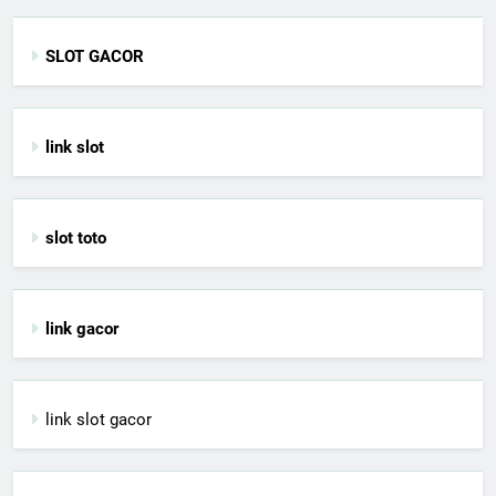
SLOT GACOR
link slot
slot toto
link gacor
link slot gacor