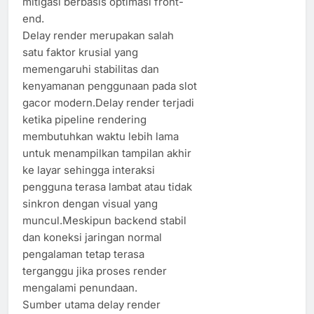
mitigasi berbasis optimasi front-
end.
Delay render merupakan salah
satu faktor krusial yang
memengaruhi stabilitas dan
kenyamanan penggunaan pada slot
gacor modern.Delay render terjadi
ketika pipeline rendering
membutuhkan waktu lebih lama
untuk menampilkan tampilan akhir
ke layar sehingga interaksi
pengguna terasa lambat atau tidak
sinkron dengan visual yang
muncul.Meskipun backend stabil
dan koneksi jaringan normal
pengalaman tetap terasa
terganggu jika proses render
mengalami penundaan.
Sumber utama delay render