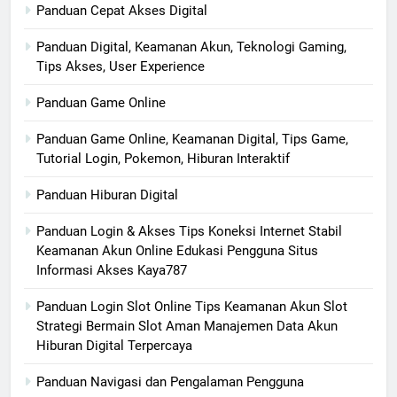
Panduan Cepat Akses Digital
Panduan Digital, Keamanan Akun, Teknologi Gaming,
Tips Akses, User Experience
Panduan Game Online
Panduan Game Online, Keamanan Digital, Tips Game,
Tutorial Login, Pokemon, Hiburan Interaktif
Panduan Hiburan Digital
Panduan Login & Akses Tips Koneksi Internet Stabil
Keamanan Akun Online Edukasi Pengguna Situs
Informasi Akses Kaya787
Panduan Login Slot Online Tips Keamanan Akun Slot
Strategi Bermain Slot Aman Manajemen Data Akun
Hiburan Digital Terpercaya
Panduan Navigasi dan Pengalaman Pengguna