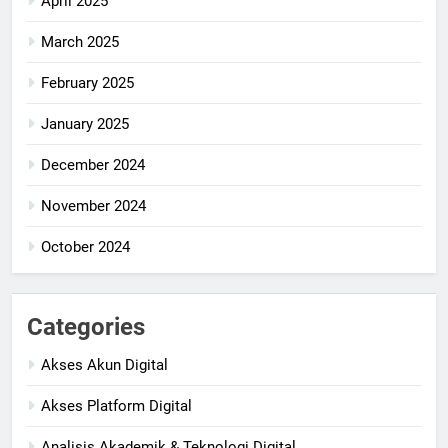
April 2025
March 2025
February 2025
January 2025
December 2024
November 2024
October 2024
Categories
Akses Akun Digital
Akses Platform Digital
Analisis Akademik & Teknologi Digital