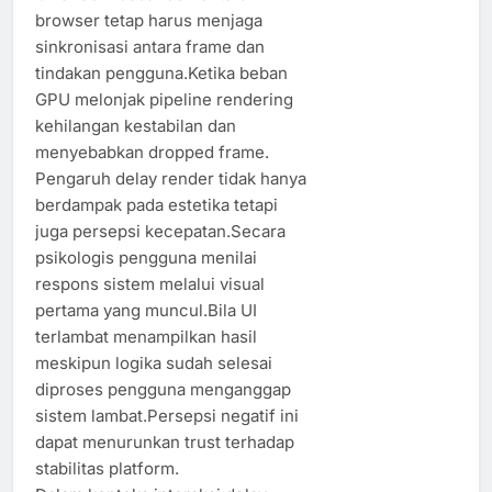
browser tetap harus menjaga
sinkronisasi antara frame dan
tindakan pengguna.Ketika beban
GPU melonjak pipeline rendering
kehilangan kestabilan dan
menyebabkan dropped frame.
Pengaruh delay render tidak hanya
berdampak pada estetika tetapi
juga persepsi kecepatan.Secara
psikologis pengguna menilai
respons sistem melalui visual
pertama yang muncul.Bila UI
terlambat menampilkan hasil
meskipun logika sudah selesai
diproses pengguna menganggap
sistem lambat.Persepsi negatif ini
dapat menurunkan trust terhadap
stabilitas platform.