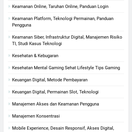
Keamanan Online, Taruhan Online, Panduan Login
Keamanan Platform, Teknologi Permainan, Panduan
Pengguna
Keamanan Siber, Infrastruktur Digital, Manajemen Risiko
TI, Studi Kasus Teknologi
Kesehatan & Kebugaran
Kesehatan Mental Gaming Sehat Lifestyle Tips Gaming
Keuangan Digital, Metode Pembayaran
Keuangan Digital, Permainan Slot, Teknologi
Manajemen Akses dan Keamanan Pengguna
Manajemen Konsentrasi
Mobile Experience, Desain Responsif, Akses Digital,