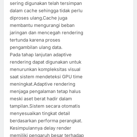
sering digunakan telah tersimpan
dalam cache sehingga tidak perlu
diproses ulang.Cache juga
membantu mengurangi beban
jaringan dan mencegah rendering
tertunda karena proses
pengambilan ulang data.
Pada tahap lanjutan adaptive
rendering dapat digunakan untuk
menurunkan kompleksitas visual
saat sistem mendeteksi GPU time
meningkat.Adaptive rendering
menjaga pengalaman tetap halus
meski aset berat hadir dalam
tampilan.Sistem secara otomatis
menyesuaikan tingkat detail
berdasarkan performa perangkat.
Kesimpulannya delay render
memiliki pengaruh besar terhadap