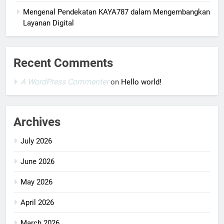
Mengenal Pendekatan KAYA787 dalam Mengembangkan
Layanan Digital
Recent Comments
A WordPress Commenter
on
Hello world!
Archives
July 2026
June 2026
May 2026
April 2026
March 2026