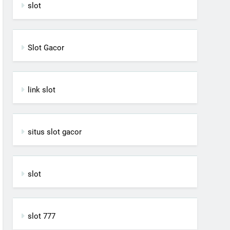
slot
Slot Gacor
link slot
situs slot gacor
slot
slot 777