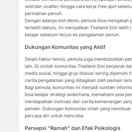
wild
dan
scatter
, hingga cara kerja
free spin
sebel
permainan penuh.
Dengan adanya slot demo, pemula bisa mengasah
terlebih dahulu. Ini menjadikan Thailand Slot lebih
belajar sebelum terjun ke pengalaman penuh.
Dukungan Komunitas yang Aktif
Selain faktor teknis, pemula juga membutuhkan pa
lain. Di sinilah komunitas Thailand Slot berperan be
media sosial, hingga grup diskusi sering dipenuhi ti
cerita pengalaman yang dibagikan oleh pemain lam
Bagi pemula, komunitas ini menjadi sumber inform
bisa belajar strategi sederhana, memahami pola pe
mendapatkan motivasi dari cerita kemenangan yan
pemain. Dukungan komunitas inilah yang membuat 
percaya diri untuk mencoba.
Persepsi “Ramah” dan Efek Psikologis