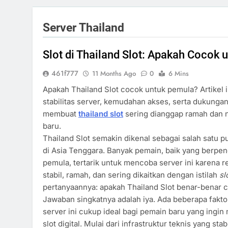
Server Thailand
Slot di Thailand Slot: Apakah Cocok
461f777
11 Months Ago
0
6 Mins
Apakah Thailand Slot cocok untuk pemula? Artikel
stabilitas server, kemudahan akses, serta dukunga
membuat
thailand slot
sering dianggap ramah dan 
baru.
Thailand Slot semakin dikenal sebagai salah satu p
di Asia Tenggara. Banyak pemain, baik yang berp
pemula, tertarik untuk mencoba server ini karena r
stabil, ramah, dan sering dikaitkan dengan istilah
sl
pertanyaannya: apakah Thailand Slot benar-benar 
Jawaban singkatnya adalah iya. Ada beberapa fakt
server ini cukup ideal bagi pemain baru yang ingi
slot digital. Mulai dari infrastruktur teknis yang st