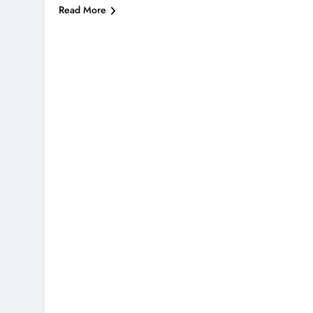
Read More