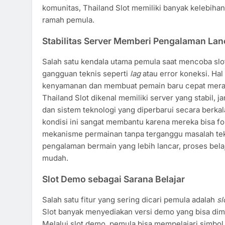
komunitas, Thailand Slot memiliki banyak kelebiha
ramah pemula.
Stabilitas Server Memberi Pengalaman Lan
Salah satu kendala utama pemula saat mencoba slot 
gangguan teknis seperti
lag
atau error koneksi. Hal
kenyamanan dan membuat pemain baru cepat merasa
Thailand Slot dikenal memiliki server yang stabil, ja
dan sistem teknologi yang diperbarui secara berkal
kondisi ini sangat membantu karena mereka bisa 
mekanisme permainan tanpa terganggu masalah te
pengalaman bermain yang lebih lancar, proses belaj
mudah.
Slot Demo sebagai Sarana Belajar
Salah satu fitur yang sering dicari pemula adalah
sl
Slot banyak menyediakan versi demo yang bisa dima
Melalui slot demo, pemula bisa mempelajari simbol,