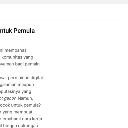
 untuk Pemula
 ini membahas
n komunitas yang
nyaman bagi pemain
usat permainan digital
engalaman maupun
eputasinya yang
ot gacor
. Namun,
cocok untuk pemula?
or yang membuat
n memahami cara kerja
abil hingga dukungan