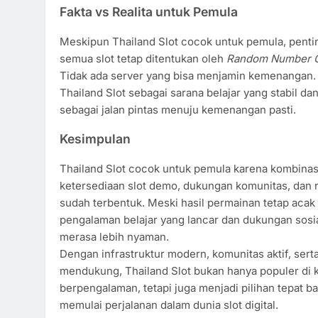
Fakta vs Realita untuk Pemula
Meskipun Thailand Slot cocok untuk pemula, pent
semua slot tetap ditentukan oleh
Random Number G
Tidak ada server yang bisa menjamin kemenangan. 
Thailand Slot sebagai sarana belajar yang stabil d
sebagai jalan pintas menuju kemenangan pasti.
Kesimpulan
Thailand Slot cocok untuk pemula karena kombinasi 
ketersediaan slot demo, dukungan komunitas, dan r
sudah terbentuk. Meski hasil permainan tetap acak
pengalaman belajar yang lancar dan dukungan sos
merasa lebih nyaman.
Dengan infrastruktur modern, komunitas aktif, ser
mendukung, Thailand Slot bukan hanya populer di 
berpengalaman, tetapi juga menjadi pilihan tepat b
memulai perjalanan dalam dunia slot digital.