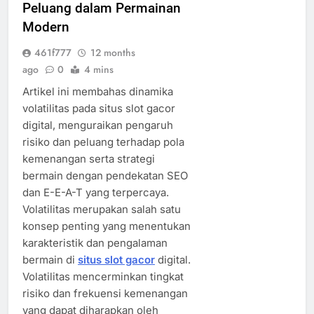
Peluang dalam Permainan
Modern
461f777
12 months
ago
0
4 mins
Artikel ini membahas dinamika
volatilitas pada situs slot gacor
digital, menguraikan pengaruh
risiko dan peluang terhadap pola
kemenangan serta strategi
bermain dengan pendekatan SEO
dan E-E-A-T yang terpercaya.
Volatilitas merupakan salah satu
konsep penting yang menentukan
karakteristik dan pengalaman
bermain di
situs slot gacor
digital.
Volatilitas mencerminkan tingkat
risiko dan frekuensi kemenangan
yang dapat diharapkan oleh