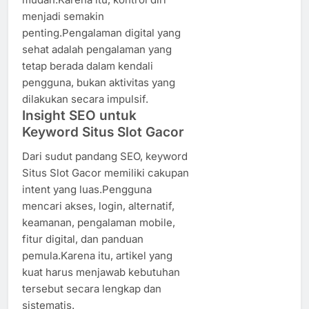
menjadi semakin
penting.Pengalaman digital yang
sehat adalah pengalaman yang
tetap berada dalam kendali
pengguna, bukan aktivitas yang
dilakukan secara impulsif.
Insight SEO untuk
Keyword Situs Slot Gacor
Dari sudut pandang SEO, keyword
Situs Slot Gacor memiliki cakupan
intent yang luas.Pengguna
mencari akses, login, alternatif,
keamanan, pengalaman mobile,
fitur digital, dan panduan
pemula.Karena itu, artikel yang
kuat harus menjawab kebutuhan
tersebut secara lengkap dan
sistematis.