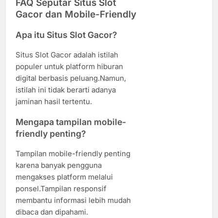
FAQ Seputar Situs Slot
Gacor dan Mobile-Friendly
Apa itu Situs Slot Gacor?
Situs Slot Gacor adalah istilah
populer untuk platform hiburan
digital berbasis peluang.Namun,
istilah ini tidak berarti adanya
jaminan hasil tertentu.
Mengapa tampilan mobile-
friendly penting?
Tampilan mobile-friendly penting
karena banyak pengguna
mengakses platform melalui
ponsel.Tampilan responsif
membantu informasi lebih mudah
dibaca dan dipahami.