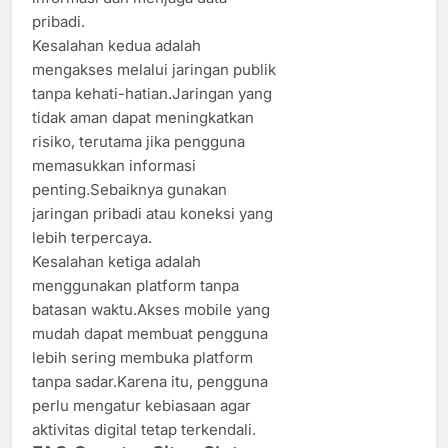
pribadi.
Kesalahan kedua adalah
mengakses melalui jaringan publik
tanpa kehati-hatian.Jaringan yang
tidak aman dapat meningkatkan
risiko, terutama jika pengguna
memasukkan informasi
penting.Sebaiknya gunakan
jaringan pribadi atau koneksi yang
lebih terpercaya.
Kesalahan ketiga adalah
menggunakan platform tanpa
batasan waktu.Akses mobile yang
mudah dapat membuat pengguna
lebih sering membuka platform
tanpa sadar.Karena itu, pengguna
perlu mengatur kebiasaan agar
aktivitas digital tetap terkendali.