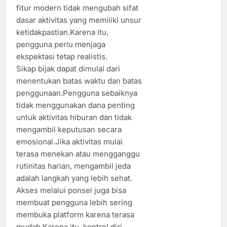
fitur modern tidak mengubah sifat
dasar aktivitas yang memiliki unsur
ketidakpastian.Karena itu,
pengguna perlu menjaga
ekspektasi tetap realistis.
Sikap bijak dapat dimulai dari
menentukan batas waktu dan batas
penggunaan.Pengguna sebaiknya
tidak menggunakan dana penting
untuk aktivitas hiburan dan tidak
mengambil keputusan secara
emosional.Jika aktivitas mulai
terasa menekan atau mengganggu
rutinitas harian, mengambil jeda
adalah langkah yang lebih sehat.
Akses melalui ponsel juga bisa
membuat pengguna lebih sering
membuka platform karena terasa
mudah.Karena itu, kontrol diri