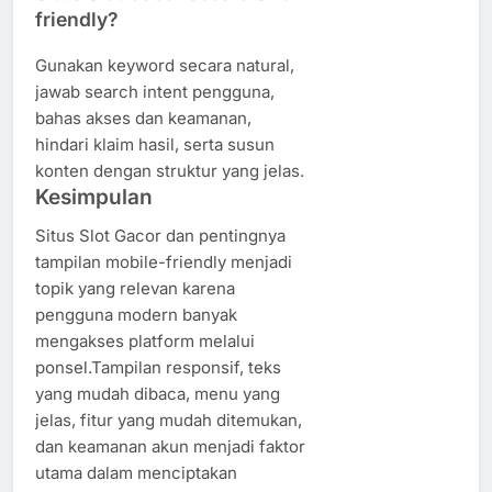
friendly?
Gunakan keyword secara natural,
jawab search intent pengguna,
bahas akses dan keamanan,
hindari klaim hasil, serta susun
konten dengan struktur yang jelas.
Kesimpulan
Situs Slot Gacor dan pentingnya
tampilan mobile-friendly menjadi
topik yang relevan karena
pengguna modern banyak
mengakses platform melalui
ponsel.Tampilan responsif, teks
yang mudah dibaca, menu yang
jelas, fitur yang mudah ditemukan,
dan keamanan akun menjadi faktor
utama dalam menciptakan