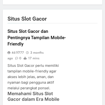
Situs Slot Gacor
Situs Slot Gacor dan
Pentingnya Tampilan Mobile-
Friendly
461f777
3 months
ago
0
17 mins
Situs Slot Gacor perlu memiliki
tampilan mobile-friendly agar
akses lebih jelas, aman, dan
nyaman bagi pengguna aktif
melalui perangkat ponsel.
Memahami Situs Slot
Gacor dalam Era Mobile