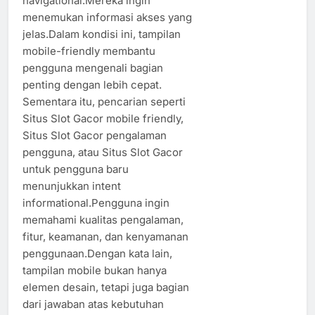
navigational.Mereka ingin
menemukan informasi akses yang
jelas.Dalam kondisi ini, tampilan
mobile-friendly membantu
pengguna mengenali bagian
penting dengan lebih cepat.
Sementara itu, pencarian seperti
Situs Slot Gacor mobile friendly,
Situs Slot Gacor pengalaman
pengguna, atau Situs Slot Gacor
untuk pengguna baru
menunjukkan intent
informational.Pengguna ingin
memahami kualitas pengalaman,
fitur, keamanan, dan kenyamanan
penggunaan.Dengan kata lain,
tampilan mobile bukan hanya
elemen desain, tetapi juga bagian
dari jawaban atas kebutuhan