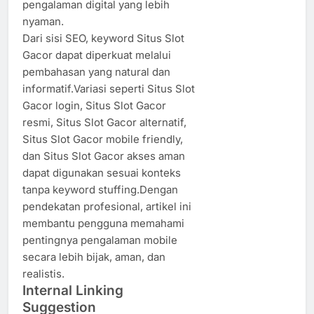
pengalaman digital yang lebih
nyaman.
Dari sisi SEO, keyword Situs Slot
Gacor dapat diperkuat melalui
pembahasan yang natural dan
informatif.Variasi seperti Situs Slot
Gacor login, Situs Slot Gacor
resmi, Situs Slot Gacor alternatif,
Situs Slot Gacor mobile friendly,
dan Situs Slot Gacor akses aman
dapat digunakan sesuai konteks
tanpa keyword stuffing.Dengan
pendekatan profesional, artikel ini
membantu pengguna memahami
pentingnya pengalaman mobile
secara lebih bijak, aman, dan
realistis.
Internal Linking
Suggestion