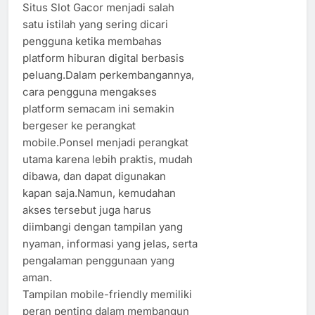
Situs Slot Gacor menjadi salah
satu istilah yang sering dicari
pengguna ketika membahas
platform hiburan digital berbasis
peluang.Dalam perkembangannya,
cara pengguna mengakses
platform semacam ini semakin
bergeser ke perangkat
mobile.Ponsel menjadi perangkat
utama karena lebih praktis, mudah
dibawa, dan dapat digunakan
kapan saja.Namun, kemudahan
akses tersebut juga harus
diimbangi dengan tampilan yang
nyaman, informasi yang jelas, serta
pengalaman penggunaan yang
aman.
Tampilan mobile-friendly memiliki
peran penting dalam membangun