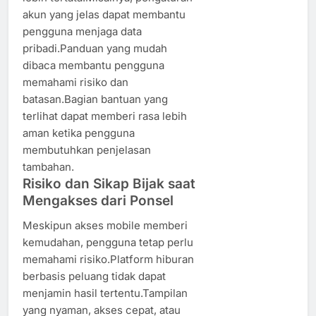
akun yang jelas dapat membantu
pengguna menjaga data
pribadi.Panduan yang mudah
dibaca membantu pengguna
memahami risiko dan
batasan.Bagian bantuan yang
terlihat dapat memberi rasa lebih
aman ketika pengguna
membutuhkan penjelasan
tambahan.
Risiko dan Sikap Bijak saat
Mengakses dari Ponsel
Meskipun akses mobile memberi
kemudahan, pengguna tetap perlu
memahami risiko.Platform hiburan
berbasis peluang tidak dapat
menjamin hasil tertentu.Tampilan
yang nyaman, akses cepat, atau