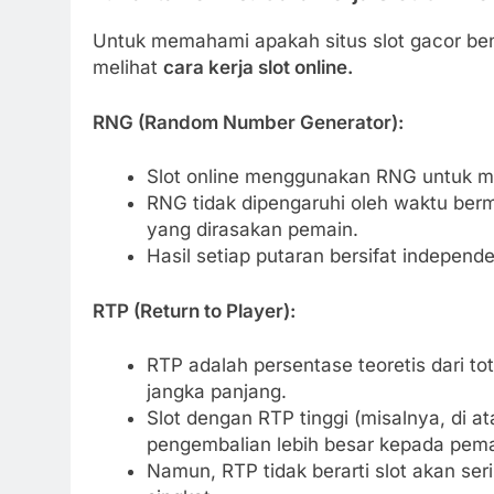
Untuk memahami apakah situs slot gacor bena
melihat
cara kerja slot online.
RNG (Random Number Generator):
Slot online menggunakan RNG untuk me
RNG tidak dipengaruhi oleh waktu ber
yang dirasakan pemain.
Hasil setiap putaran bersifat independe
RTP (Return to Player):
RTP adalah persentase teoretis dari t
jangka panjang.
Slot dengan RTP tinggi (misalnya, di
pengembalian lebih besar kepada pema
Namun, RTP tidak berarti slot akan s