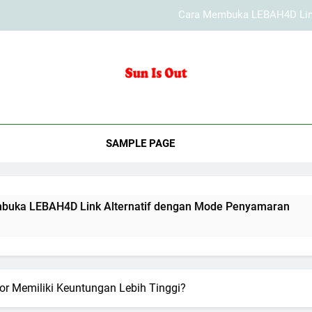
Cara Membuka LEBAH4D Link
Panduan Membuka KAYA787 
Panduan Mengatasi Halaman 
 Is Out
Cara Membuka EDWINSLOT Link
erita Terkini Dan Konten Hiburan Di Sun Is Out. Informasi Sep
Cara Membuka LEBAH4D Link
SAMPLE PAGE
Panduan Membuka KAYA787 
Panduan Mengatasi Halaman 
D Link Alternatif dengan Mode Penyamaran
Panduan 
3 Weeks Ag
or Memiliki Keuntungan Lebih Tinggi?