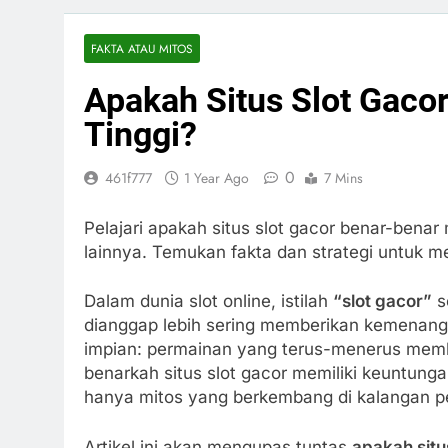
FAKTA ATAU MITOS
Apakah Situs Slot Gaco
Tinggi?
0
461f777
1 Year Ago
7 Mins
Pelajari apakah situs slot gacor benar-benar
lainnya. Temukan fakta dan strategi untuk 
Dalam dunia slot online, istilah
“slot gacor”
s
dianggap lebih sering memberikan kemenanga
impian: permainan yang terus-menerus memb
benarkah situs slot gacor memiliki keuntungan
hanya mitos yang berkembang di kalangan 
Artikel ini akan mengupas tuntas
apakah sit