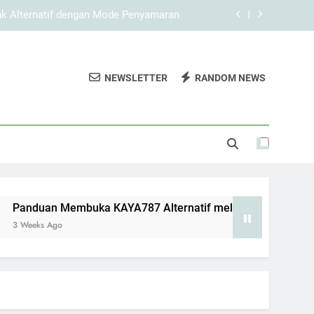
 Alternatif dengan Mode Penyamaran
Alternatif melalui Mode Penyamaran
KAYA787 Alternatif yang Sulit Dimuat
NEWSLETTER
RANDOM NEWS
 Alternatif dengan Mode Penyamaran
utar Dunia Hiburan, Gaya Hidup, Dan Tren Terbaru.
 Alternatif dengan Mode Penyamaran
Alternatif melalui Mode Penyamaran
KAYA787 Alternatif yang Sulit Dimuat
Membuka KAYA787 Alternatif melalui Mode Penyamaran
o