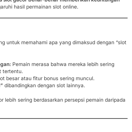
ruhi hasil permainan slot online.
ng untuk memahami apa yang dimaksud dengan “slot
ngan:
Pemain merasa bahwa mereka lebih sering
 tertentu.
t besar atau fitur bonus sering muncul.
n”
dibandingkan dengan slot lainnya.
r lebih sering berdasarkan persepsi pemain daripada