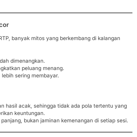
cor
 RTP, banyak mitos yang berkembang di kalangan
mudah dimenangkan.
ngkatkan peluang menang.
 lebih sering membayar.
 hasil acak, sehingga tidak ada pola tertentu yang
erikan keuntungan.
 panjang, bukan jaminan kemenangan di setiap sesi.