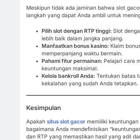
Meskipun tidak ada jaminan bahwa slot gaco
langkah yang dapat Anda ambil untuk menin
Pilih slot dengan RTP tinggi:
Slot denga
lebih baik dalam jangka panjang.
Manfaatkan bonus kasino:
Klaim bonus
memperpanjang waktu bermain.
Pahami fitur permainan:
Pelajari cara 
keuntungan maksimal.
Kelola bankroll Anda:
Tentukan batas t
kekalahan yang sudah Anda tetapkan.
Kesimpulan
Apakah
situs slot gacor
memiliki keuntungan 
bagaimana Anda mendefinisikan “keuntungan.
dan RTP yang memastikan hasil yang adil dan