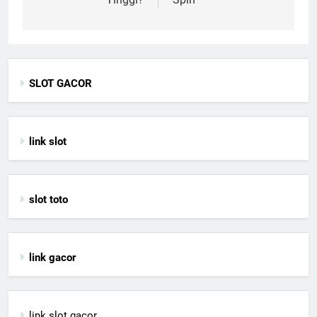
SLOT GACOR
link slot
slot toto
link gacor
link slot gacor