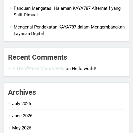
Panduan Mengatasi Halaman KAYA787 Alternatif yang
Sulit Dimuat
Mengenal Pendekatan KAYA787 dalam Mengembangkan
Layanan Digital
Recent Comments
A WordPress Commenter
on
Hello world!
Archives
July 2026
June 2026
May 2026