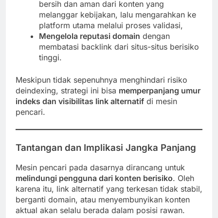
bersih dan aman dari konten yang
melanggar kebijakan, lalu mengarahkan ke
platform utama melalui proses validasi,
Mengelola reputasi domain
dengan
membatasi backlink dari situs-situs berisiko
tinggi.
Meskipun tidak sepenuhnya menghindari risiko
deindexing, strategi ini bisa
memperpanjang umur
indeks dan visibilitas link alternatif
di mesin
pencari.
Tantangan dan Implikasi Jangka Panjang
Mesin pencari pada dasarnya dirancang untuk
melindungi pengguna dari konten berisiko
. Oleh
karena itu, link alternatif yang terkesan tidak stabil,
berganti domain, atau menyembunyikan konten
aktual akan selalu berada dalam posisi rawan.