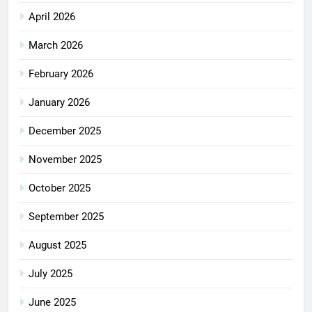
April 2026
March 2026
February 2026
January 2026
December 2025
November 2025
October 2025
September 2025
August 2025
July 2025
June 2025