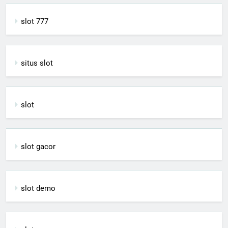
slot 777
situs slot
slot
slot gacor
slot demo