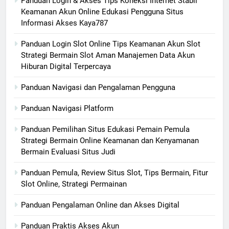
Panduan Login & Akses Tips Koneksi Internet Stabil
Keamanan Akun Online Edukasi Pengguna Situs
Informasi Akses Kaya787
Panduan Login Slot Online Tips Keamanan Akun Slot
Strategi Bermain Slot Aman Manajemen Data Akun
Hiburan Digital Terpercaya
Panduan Navigasi dan Pengalaman Pengguna
Panduan Navigasi Platform
Panduan Pemilihan Situs Edukasi Pemain Pemula
Strategi Bermain Online Keamanan dan Kenyamanan
Bermain Evaluasi Situs Judi
Panduan Pemula, Review Situs Slot, Tips Bermain, Fitur
Slot Online, Strategi Permainan
Panduan Pengalaman Online dan Akses Digital
Panduan Praktis Akses Akun