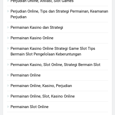
Perjudian Online, Afiliasi, Slot Games
Perjudian Online, Tips dan Strategi Permainan, Keamanan
Perjudian
Permainan Kasino dan Strategi
Permainan Kasino Online
Permainan Kasino Online Strategi Game Slot Tips
Bermain Slot Pengelolaan Keberuntungan
Permainan Kasino, Slot Online, Strategi Bermain Slot
Permainan Online
Permainan Online, Kasino, Perjudian
Permainan Online, Slot, Kasino Online
Permainan Slot Online