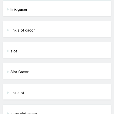
link gacor
link slot gacor
slot
Slot Gacor
link slot
situs slot gacor