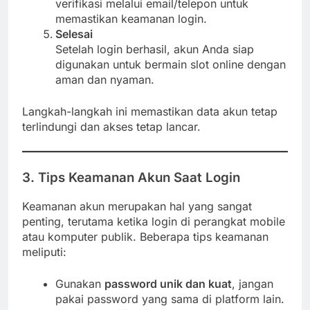
verifikasi melalui email/telepon untuk
memastikan keamanan login.
Selesai
Setelah login berhasil, akun Anda siap
digunakan untuk bermain slot online dengan
aman dan nyaman.
Langkah-langkah ini memastikan data akun tetap
terlindungi dan akses tetap lancar.
3. Tips Keamanan Akun Saat Login
Keamanan akun merupakan hal yang sangat
penting, terutama ketika login di perangkat mobile
atau komputer publik. Beberapa tips keamanan
meliputi:
Gunakan
password unik dan kuat
, jangan
pakai password yang sama di platform lain.