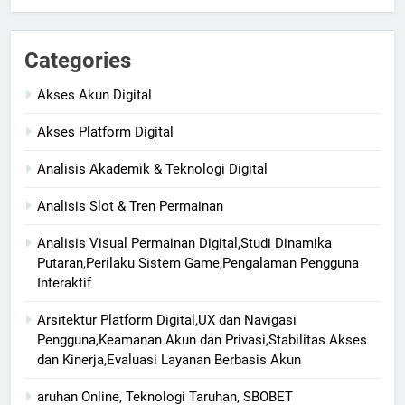
Categories
Akses Akun Digital
Akses Platform Digital
Analisis Akademik & Teknologi Digital
Analisis Slot & Tren Permainan
Analisis Visual Permainan Digital,Studi Dinamika
Putaran,Perilaku Sistem Game,Pengalaman Pengguna
Interaktif
Arsitektur Platform Digital,UX dan Navigasi
Pengguna,Keamanan Akun dan Privasi,Stabilitas Akses
dan Kinerja,Evaluasi Layanan Berbasis Akun
aruhan Online, Teknologi Taruhan, SBOBET