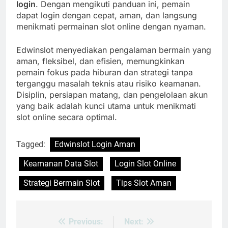
login
. Dengan mengikuti panduan ini, pemain
dapat login dengan cepat, aman, dan langsung
menikmati permainan slot online dengan nyaman.
Edwinslot menyediakan pengalaman bermain yang
aman, fleksibel, dan efisien, memungkinkan
pemain fokus pada hiburan dan strategi tanpa
terganggu masalah teknis atau risiko keamanan.
Disiplin, persiapan matang, dan pengelolaan akun
yang baik adalah kunci utama untuk menikmati
slot online secara optimal.
Tagged:
Edwinslot Login Aman
Keamanan Data Slot
Login Slot Online
Strategi Bermain Slot
Tips Slot Aman
Previous:
Next:
Post