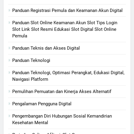
Panduan Registrasi Pemula dan Keamanan Akun Digital
Panduan Slot Online Keamanan Akun Slot Tips Login
Slot Link Slot Resmi Edukasi Slot Digital Slot Online
Pemula
Panduan Teknis dan Akses Digital
Panduan Teknologi
Panduan Teknologi, Optimasi Perangkat, Edukasi Digital,
Navigasi Platform
Pemulihan Pemuatan dan Kinerja Akses Alternatif
Pengalaman Pengguna Digital
Pengembangan Diri Hubungan Sosial Kemandirian
Kesehatan Mental