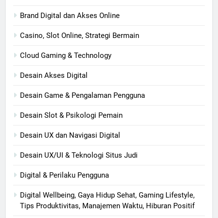
Brand Digital dan Akses Online
Casino, Slot Online, Strategi Bermain
Cloud Gaming & Technology
Desain Akses Digital
Desain Game & Pengalaman Pengguna
Desain Slot & Psikologi Pemain
Desain UX dan Navigasi Digital
Desain UX/UI & Teknologi Situs Judi
Digital & Perilaku Pengguna
Digital Wellbeing, Gaya Hidup Sehat, Gaming Lifestyle,
Tips Produktivitas, Manajemen Waktu, Hiburan Positif