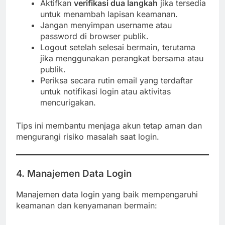
Aktifkan
verifikasi dua langkah
jika tersedia
untuk menambah lapisan keamanan.
Jangan menyimpan username atau
password di browser publik.
Logout setelah selesai bermain, terutama
jika menggunakan perangkat bersama atau
publik.
Periksa secara rutin email yang terdaftar
untuk notifikasi login atau aktivitas
mencurigakan.
Tips ini membantu menjaga akun tetap aman dan
mengurangi risiko masalah saat login.
4. Manajemen Data Login
Manajemen data login yang baik mempengaruhi
keamanan dan kenyamanan bermain: