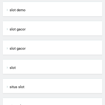
slot demo
slot gacor
slot gacor
slot
situs slot