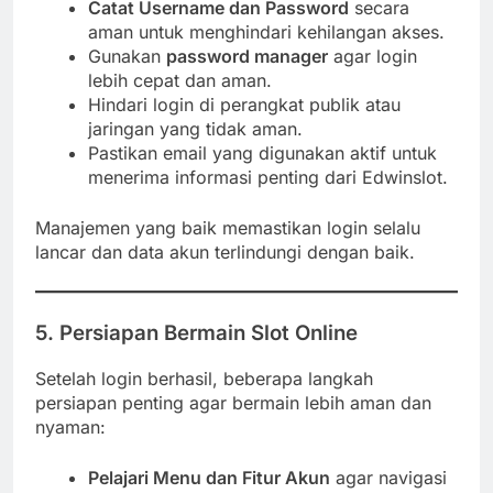
Catat Username dan Password
secara
aman untuk menghindari kehilangan akses.
Gunakan
password manager
agar login
lebih cepat dan aman.
Hindari login di perangkat publik atau
jaringan yang tidak aman.
Pastikan email yang digunakan aktif untuk
menerima informasi penting dari Edwinslot.
Manajemen yang baik memastikan login selalu
lancar dan data akun terlindungi dengan baik.
5. Persiapan Bermain Slot Online
Setelah login berhasil, beberapa langkah
persiapan penting agar bermain lebih aman dan
nyaman:
Pelajari Menu dan Fitur Akun
agar navigasi