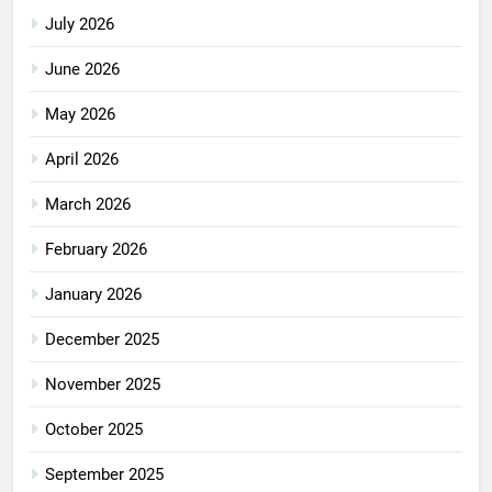
July 2026
June 2026
May 2026
April 2026
March 2026
February 2026
January 2026
December 2025
November 2025
October 2025
September 2025