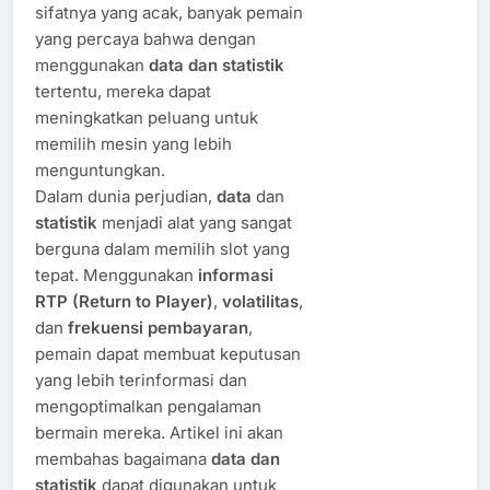
sifatnya yang acak, banyak pemain
yang percaya bahwa dengan
menggunakan
data dan statistik
tertentu, mereka dapat
meningkatkan peluang untuk
memilih mesin yang lebih
menguntungkan.
Dalam dunia perjudian,
data
dan
statistik
menjadi alat yang sangat
berguna dalam memilih slot yang
tepat. Menggunakan
informasi
RTP (Return to Player)
,
volatilitas
,
dan
frekuensi pembayaran
,
pemain dapat membuat keputusan
yang lebih terinformasi dan
mengoptimalkan pengalaman
bermain mereka. Artikel ini akan
membahas bagaimana
data dan
statistik
dapat digunakan untuk