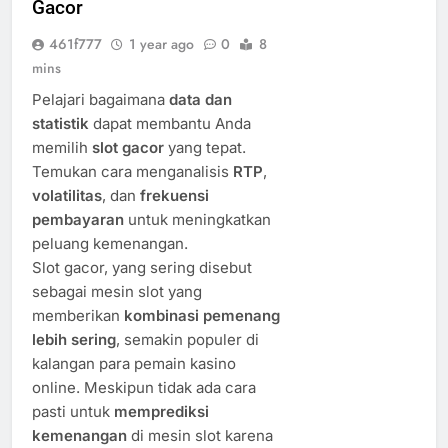
Gacor
461f777
1 year ago
0
8
mins
Pelajari bagaimana
data dan
statistik
dapat membantu Anda
memilih
slot gacor
yang tepat.
Temukan cara menganalisis
RTP
,
volatilitas
, dan
frekuensi
pembayaran
untuk meningkatkan
peluang kemenangan.
Slot gacor, yang sering disebut
sebagai mesin slot yang
memberikan
kombinasi pemenang
lebih sering
, semakin populer di
kalangan para pemain kasino
online. Meskipun tidak ada cara
pasti untuk
memprediksi
kemenangan
di mesin slot karena