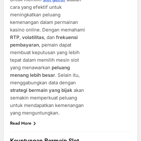
cara yang efektif untuk
meningkatkan peluang
kemenangan dalam permainan
kasino online. Dengan memahami
RTP
,
volatilitas
, dan
frekuensi
pembayaran
, pemain dapat
membuat keputusan yang lebih
tepat dalam memilih mesin slot
yang menawarkan
peluang
menang lebih besar
. Selain itu,
menggabungkan data dengan
strategi bermain yang bijak
akan
semakin memperkuat peluang
untuk mendapatkan kemenangan
yang menguntungkan.
Read More
Keuntungan Bermain Slot