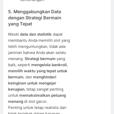
5.
Menggabungkan Data
dengan Strategi Bermain
yang Tepat
Meski
data dan statistik
dapat
membantu Anda memilih slot yang
lebih menguntungkan, tidak ada
jaminan bahwa Anda akan selalu
menang.
Strategi bermain
yang
baik, seperti
mengelola bankroll
,
memilih waktu yang tepat untuk
bermain
, dan
menghindari
keinginan untuk mengejar
kerugian
, tetap sangat penting
untuk
memaksimalkan peluang
menang
di slot gacor.
Penting untuk tetap realistis dan
tidak terjebak dalam harapan