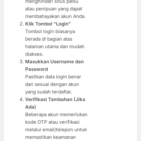
menghindari situs palsu
atau penipuan yang dapat
membahayakan akun Anda.
Klik Tombol “Login”
Tombol login biasanya
berada di bagian atas
halaman utama dan mudah
diakses.
Masukkan Username dan
Password
Pastikan data login benar
dan sesuai dengan akun
yang sudah terdaftar.
Verifikasi Tambahan (Jika
Ada)
Beberapa akun memerlukan
kode OTP atau verifikasi
melalui email/telepon untuk
memastikan keamanan