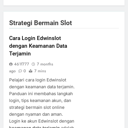
Strategi Bermain Slot
Cara Login Edwinslot
dengan Keamanan Data
Terjamin
461f777
7 months
ago
0
7 mins
Pelajari cara login Edwinslot
dengan keamanan data terjamin.
Panduan ini membahas langkah
login, tips keamanan akun, dan
strategi bermain slot online
dengan nyaman dan aman.
Login ke akun Edwinslot dengan
keamanan data terjamin
adalah