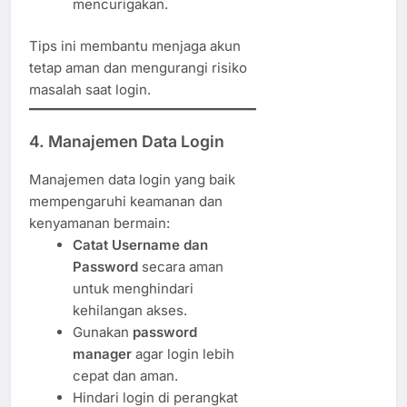
mencurigakan.
Tips ini membantu menjaga akun
tetap aman dan mengurangi risiko
masalah saat login.
4. Manajemen Data Login
Manajemen data login yang baik
mempengaruhi keamanan dan
kenyamanan bermain:
Catat Username dan
Password
secara aman
untuk menghindari
kehilangan akses.
Gunakan
password
manager
agar login lebih
cepat dan aman.
Hindari login di perangkat