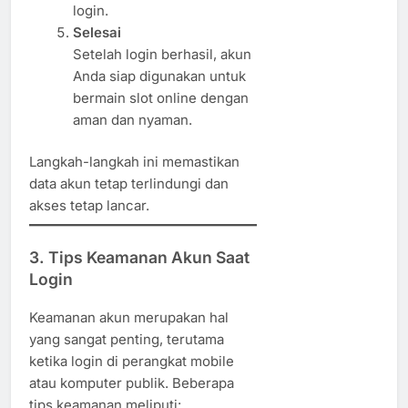
login.
Selesai
Setelah login berhasil, akun
Anda siap digunakan untuk
bermain slot online dengan
aman dan nyaman.
Langkah-langkah ini memastikan
data akun tetap terlindungi dan
akses tetap lancar.
3. Tips Keamanan Akun Saat
Login
Keamanan akun merupakan hal
yang sangat penting, terutama
ketika login di perangkat mobile
atau komputer publik. Beberapa
tips keamanan meliputi: