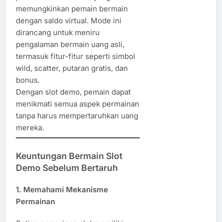
memungkinkan pemain bermain
dengan saldo virtual. Mode ini
dirancang untuk meniru
pengalaman bermain uang asli,
termasuk fitur-fitur seperti simbol
wild, scatter, putaran gratis, dan
bonus.
Dengan slot demo, pemain dapat
menikmati semua aspek permainan
tanpa harus mempertaruhkan uang
mereka.
Keuntungan Bermain Slot
Demo Sebelum Bertaruh
1. Memahami Mekanisme
Permainan