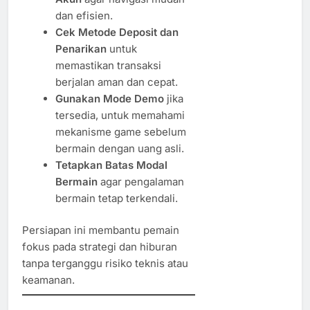
dan efisien.
Cek Metode Deposit dan
Penarikan
untuk
memastikan transaksi
berjalan aman dan cepat.
Gunakan Mode Demo
jika
tersedia, untuk memahami
mekanisme game sebelum
bermain dengan uang asli.
Tetapkan Batas Modal
Bermain
agar pengalaman
bermain tetap terkendali.
Persiapan ini membantu pemain
fokus pada strategi dan hiburan
tanpa terganggu risiko teknis atau
keamanan.