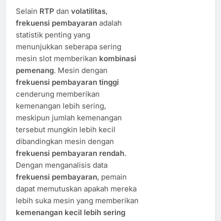
Selain
RTP
dan
volatilitas
,
frekuensi pembayaran
adalah
statistik penting yang
menunjukkan seberapa sering
mesin slot memberikan
kombinasi
pemenang
. Mesin dengan
frekuensi pembayaran tinggi
cenderung memberikan
kemenangan lebih sering,
meskipun jumlah kemenangan
tersebut mungkin lebih kecil
dibandingkan mesin dengan
frekuensi pembayaran rendah
.
Dengan menganalisis data
frekuensi pembayaran
, pemain
dapat memutuskan apakah mereka
lebih suka mesin yang memberikan
kemenangan kecil lebih sering