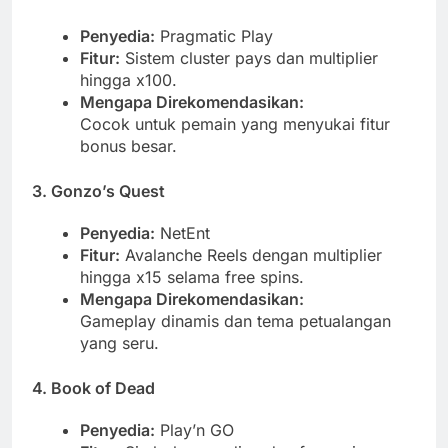
Penyedia:
Pragmatic Play
Fitur:
Sistem cluster pays dan multiplier
hingga x100.
Mengapa Direkomendasikan:
Cocok untuk pemain yang menyukai fitur
bonus besar.
3. Gonzo’s Quest
Penyedia:
NetEnt
Fitur:
Avalanche Reels dengan multiplier
hingga x15 selama free spins.
Mengapa Direkomendasikan:
Gameplay dinamis dan tema petualangan
yang seru.
4. Book of Dead
Penyedia:
Play’n GO