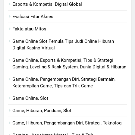
Esports & Kompetisi Digital Global
Evaluasi Fitur Akses
Fakta atau Mitos
Game Online Slot Pemula Tips Judi Online Hiburan
Digital Kasino Virtual
Game Online, Esports & Kompetisi, Tips & Strategi
Gaming, Leveling & Rank System, Dunia Digital & Hiburan
Game Online, Pengembangan Diri, Strategi Bermain,
Keterampilan Game, Tips dan Trik Game
Game Online, Slot
Game, Hiburan, Panduan, Slot
Game, Hiburan, Pengembangan Diri, Strategi, Teknologi