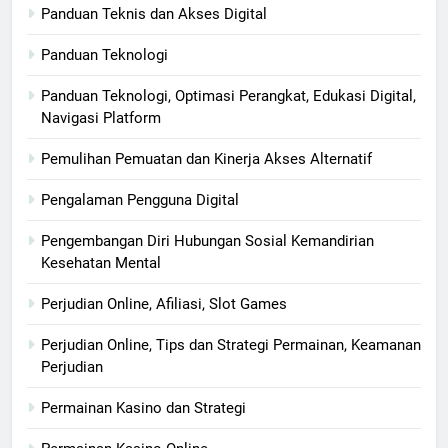
Panduan Teknis dan Akses Digital
Panduan Teknologi
Panduan Teknologi, Optimasi Perangkat, Edukasi Digital,
Navigasi Platform
Pemulihan Pemuatan dan Kinerja Akses Alternatif
Pengalaman Pengguna Digital
Pengembangan Diri Hubungan Sosial Kemandirian
Kesehatan Mental
Perjudian Online, Afiliasi, Slot Games
Perjudian Online, Tips dan Strategi Permainan, Keamanan
Perjudian
Permainan Kasino dan Strategi