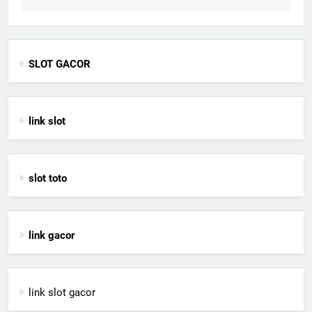
SLOT GACOR
link slot
slot toto
link gacor
link slot gacor