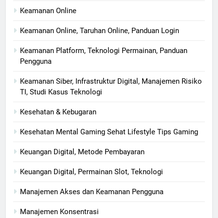
Keamanan Online
Keamanan Online, Taruhan Online, Panduan Login
Keamanan Platform, Teknologi Permainan, Panduan
Pengguna
Keamanan Siber, Infrastruktur Digital, Manajemen Risiko
TI, Studi Kasus Teknologi
Kesehatan & Kebugaran
Kesehatan Mental Gaming Sehat Lifestyle Tips Gaming
Keuangan Digital, Metode Pembayaran
Keuangan Digital, Permainan Slot, Teknologi
Manajemen Akses dan Keamanan Pengguna
Manajemen Konsentrasi