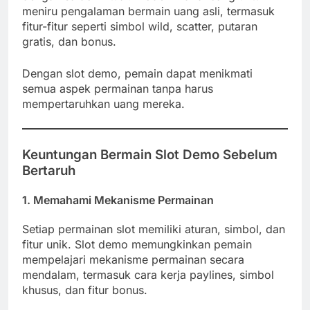
meniru pengalaman bermain uang asli, termasuk
fitur-fitur seperti simbol wild, scatter, putaran
gratis, dan bonus.
Dengan slot demo, pemain dapat menikmati
semua aspek permainan tanpa harus
mempertaruhkan uang mereka.
Keuntungan Bermain Slot Demo Sebelum
Bertaruh
1. Memahami Mekanisme Permainan
Setiap permainan slot memiliki aturan, simbol, dan
fitur unik. Slot demo memungkinkan pemain
mempelajari mekanisme permainan secara
mendalam, termasuk cara kerja paylines, simbol
khusus, dan fitur bonus.