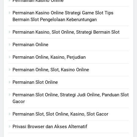
Permainan Kasino Online
Permainan Kasino Online Strategi Game Slot Tips
Bermain Slot Pengelolaan Keberuntungan
Permainan Kasino, Slot Online, Strategi Bermain Slot
Permainan Online
Permainan Online, Kasino, Perjudian
Permainan Online, Slot, Kasino Online
Permainan Slot Online
Permainan Slot Online, Strategi Judi Online, Panduan Slot
Gacor
Permainan Slot, Slot Online, Kasino, Slot Gacor
Privasi Browser dan Akses Alternatif