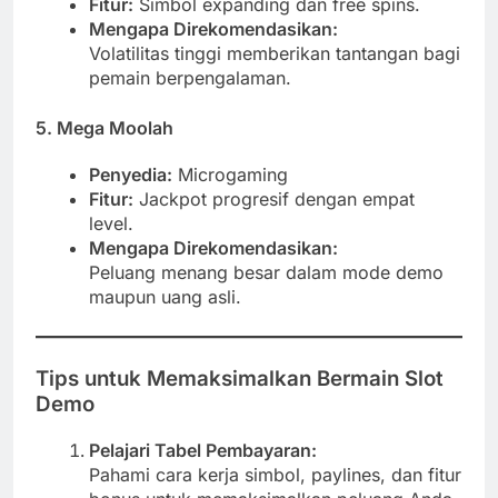
Fitur:
Simbol expanding dan free spins.
Mengapa Direkomendasikan:
Volatilitas tinggi memberikan tantangan bagi
pemain berpengalaman.
5. Mega Moolah
Penyedia:
Microgaming
Fitur:
Jackpot progresif dengan empat
level.
Mengapa Direkomendasikan:
Peluang menang besar dalam mode demo
maupun uang asli.
Tips untuk Memaksimalkan Bermain Slot
Demo
Pelajari Tabel Pembayaran:
Pahami cara kerja simbol, paylines, dan fitur