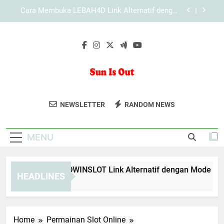
Skip
Panduan Membuka KAYA787 Alternatif melalui
to
Mode Penyamaran
content
Panduan Mengatasi Halaman KAYA787 Alternatif
yang Sulit Dimuat
Cara Membuka EDWINSLOT Link Alternatif
dengan Mode Penyamaran
Cara Membuka LEBAH4D Link Alternatif dengan
Mode Penyamaran
Sun Is Out
Dapatkan Berita Terkini Dan Konten
Panduan Membuka KAYA787 Alternatif melalui
NEWSLETTER
RANDOM NEWS
Mode Penyamaran
Hiburan Di Sun Is Out. Informasi Seputar
Panduan Mengatasi Halaman KAYA787 Alternatif
Dunia Hiburan, Gaya Hidup, Dan Tren
yang Sulit Dimuat
MENU
Terbaru.
ra Membuka EDWINSLOT Link Alternatif dengan Mode Penya
HEADLINES
Weeks Ago
Home
Permainan Slot Online