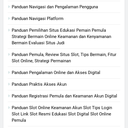
Panduan Navigasi dan Pengalaman Pengguna
Panduan Navigasi Platform
Panduan Pemilihan Situs Edukasi Pemain Pemula
Strategi Bermain Online Keamanan dan Kenyamanan
Bermain Evaluasi Situs Judi
Panduan Pemula, Review Situs Slot, Tips Bermain, Fitur
Slot Online, Strategi Permainan
Panduan Pengalaman Online dan Akses Digital
Panduan Praktis Akses Akun
Panduan Registrasi Pemula dan Keamanan Akun Digital
Panduan Slot Online Keamanan Akun Slot Tips Login
Slot Link Slot Resmi Edukasi Slot Digital Slot Online
Pemula