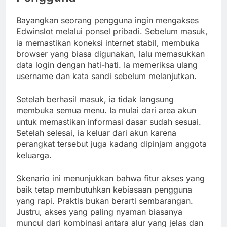
Bayangkan seorang pengguna ingin mengakses
Edwinslot melalui ponsel pribadi. Sebelum masuk,
ia memastikan koneksi internet stabil, membuka
browser yang biasa digunakan, lalu memasukkan
data login dengan hati-hati. Ia memeriksa ulang
username dan kata sandi sebelum melanjutkan.
Setelah berhasil masuk, ia tidak langsung
membuka semua menu. Ia mulai dari area akun
untuk memastikan informasi dasar sudah sesuai.
Setelah selesai, ia keluar dari akun karena
perangkat tersebut juga kadang dipinjam anggota
keluarga.
Skenario ini menunjukkan bahwa fitur akses yang
baik tetap membutuhkan kebiasaan pengguna
yang rapi. Praktis bukan berarti sembarangan.
Justru, akses yang paling nyaman biasanya
muncul dari kombinasi antara alur yang jelas dan