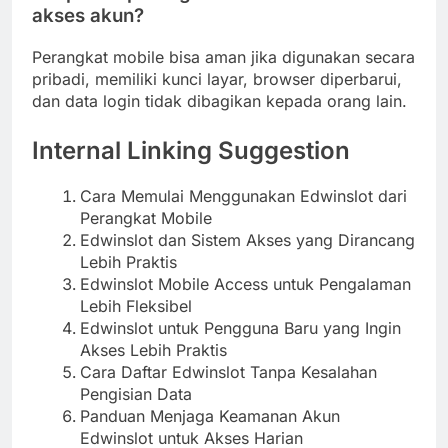
akses akun?
Perangkat mobile bisa aman jika digunakan secara
pribadi, memiliki kunci layar, browser diperbarui,
dan data login tidak dibagikan kepada orang lain.
Internal Linking Suggestion
Cara Memulai Menggunakan Edwinslot dari
Perangkat Mobile
Edwinslot dan Sistem Akses yang Dirancang
Lebih Praktis
Edwinslot Mobile Access untuk Pengalaman
Lebih Fleksibel
Edwinslot untuk Pengguna Baru yang Ingin
Akses Lebih Praktis
Cara Daftar Edwinslot Tanpa Kesalahan
Pengisian Data
Panduan Menjaga Keamanan Akun
Edwinslot untuk Akses Harian