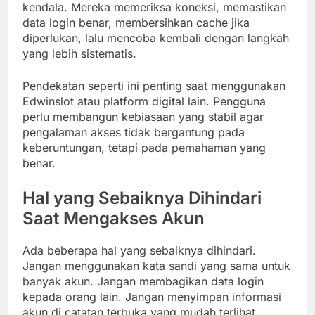
kendala. Mereka memeriksa koneksi, memastikan
data login benar, membersihkan cache jika
diperlukan, lalu mencoba kembali dengan langkah
yang lebih sistematis.
Pendekatan seperti ini penting saat menggunakan
Edwinslot atau platform digital lain. Pengguna
perlu membangun kebiasaan yang stabil agar
pengalaman akses tidak bergantung pada
keberuntungan, tetapi pada pemahaman yang
benar.
Hal yang Sebaiknya Dihindari
Saat Mengakses Akun
Ada beberapa hal yang sebaiknya dihindari.
Jangan menggunakan kata sandi yang sama untuk
banyak akun. Jangan membagikan data login
kepada orang lain. Jangan menyimpan informasi
akun di catatan terbuka yang mudah terlihat.