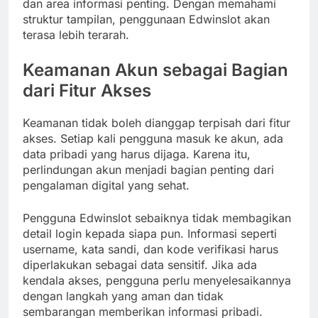
dan area informasi penting. Dengan memahami
struktur tampilan, penggunaan Edwinslot akan
terasa lebih terarah.
Keamanan Akun sebagai Bagian
dari Fitur Akses
Keamanan tidak boleh dianggap terpisah dari fitur
akses. Setiap kali pengguna masuk ke akun, ada
data pribadi yang harus dijaga. Karena itu,
perlindungan akun menjadi bagian penting dari
pengalaman digital yang sehat.
Pengguna Edwinslot sebaiknya tidak membagikan
detail login kepada siapa pun. Informasi seperti
username, kata sandi, dan kode verifikasi harus
diperlakukan sebagai data sensitif. Jika ada
kendala akses, pengguna perlu menyelesaikannya
dengan langkah yang aman dan tidak
sembarangan memberikan informasi pribadi.