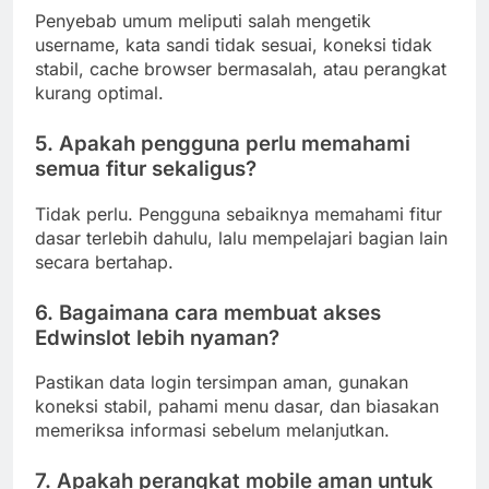
Penyebab umum meliputi salah mengetik
username, kata sandi tidak sesuai, koneksi tidak
stabil, cache browser bermasalah, atau perangkat
kurang optimal.
5. Apakah pengguna perlu memahami
semua fitur sekaligus?
Tidak perlu. Pengguna sebaiknya memahami fitur
dasar terlebih dahulu, lalu mempelajari bagian lain
secara bertahap.
6. Bagaimana cara membuat akses
Edwinslot lebih nyaman?
Pastikan data login tersimpan aman, gunakan
koneksi stabil, pahami menu dasar, dan biasakan
memeriksa informasi sebelum melanjutkan.
7. Apakah perangkat mobile aman untuk