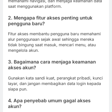
memahami navigasi, dan menjaga keamanan data
saat menggunakan platform.
2. Mengapa fitur akses penting untuk
pengguna baru?
Fitur akses membantu pengguna baru memahami
alur penggunaan sejak awal sehingga mereka
tidak bingung saat masuk, mencari menu, atau
mengelola akun.
3. Bagaimana cara menjaga keamanan
akses akun?
Gunakan kata sandi kuat, perangkat pribadi, kunci
layar, dan jangan membagikan data login kepada
siapa pun.
4. Apa penyebab umum gagal akses
akun?