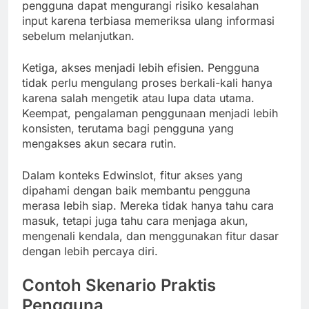
pengguna dapat mengurangi risiko kesalahan
input karena terbiasa memeriksa ulang informasi
sebelum melanjutkan.
Ketiga, akses menjadi lebih efisien. Pengguna
tidak perlu mengulang proses berkali-kali hanya
karena salah mengetik atau lupa data utama.
Keempat, pengalaman penggunaan menjadi lebih
konsisten, terutama bagi pengguna yang
mengakses akun secara rutin.
Dalam konteks Edwinslot, fitur akses yang
dipahami dengan baik membantu pengguna
merasa lebih siap. Mereka tidak hanya tahu cara
masuk, tetapi juga tahu cara menjaga akun,
mengenali kendala, dan menggunakan fitur dasar
dengan lebih percaya diri.
Contoh Skenario Praktis
Pengguna