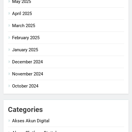
May 2025
April 2025
March 2025
February 2025
January 2025
December 2024
November 2024
October 2024
Categories
Akses Akun Digital