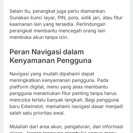
Selain itu, perangkat juga perlu diamankan.
Gunakan kunci layar, PIN, pola, sidik jari, atau fitur
keamanan lain yang tersedia. Perlindungan
perangkat membantu mencegah orang lain
membuka akun tanpa izin.
Peran Navigasi dalam
Kenyamanan Pengguna
Navigasi yang mudah dipahami dapat
meningkatkan kenyamanan pengguna. Pada
platform digital, menu yang jelas membantu
pengguna menemukan fitur penting tanpa harus
mencoba terlalu banyak langkah. Bagi pengguna
baru Edwinslot, memahami navigasi dasar menjadi
salah satu prioritas awal.
Mulailah dari area akun, pengaturan, dan informasi