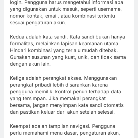
login. Pengguna harus mengetahui informasi apa
yang digunakan untuk masuk, seperti username,
nomor kontak, email, atau kombinasi tertentu
sesuai pengaturan akun.
Kedua adalah kata sandi. Kata sandi bukan hanya
formalitas, melainkan lapisan keamanan utama.
Hindari kombinasi yang terlalu mudah ditebak.
Gunakan susunan yang kuat, unik, dan tidak sama
dengan akun lain.
Ketiga adalah perangkat akses. Menggunakan
perangkat pribadi lebih disarankan karena
pengguna memiliki kontrol penuh terhadap data
yang tersimpan. Jika memakai perangkat
bersama, jangan menyimpan kata sandi otomatis
dan pastikan keluar dari akun setelah selesai.
Keempat adalah tampilan navigasi. Pengguna
perlu memahami menu dasar, pengaturan akun,