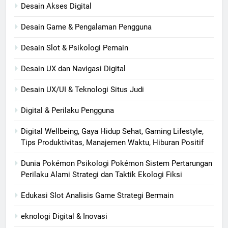
Desain Akses Digital
Desain Game & Pengalaman Pengguna
Desain Slot & Psikologi Pemain
Desain UX dan Navigasi Digital
Desain UX/UI & Teknologi Situs Judi
Digital & Perilaku Pengguna
Digital Wellbeing, Gaya Hidup Sehat, Gaming Lifestyle,
Tips Produktivitas, Manajemen Waktu, Hiburan Positif
Dunia Pokémon Psikologi Pokémon Sistem Pertarungan
Perilaku Alami Strategi dan Taktik Ekologi Fiksi
Edukasi Slot Analisis Game Strategi Bermain
eknologi Digital & Inovasi