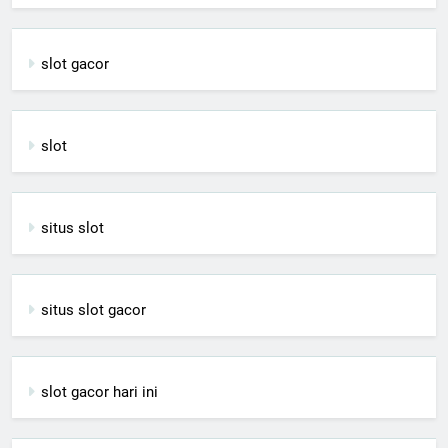
slot gacor
slot
situs slot
situs slot gacor
slot gacor hari ini