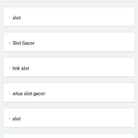
slot
Slot Gacor
link slot
situs slot gacor
slot