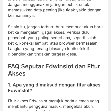
Jangan menggunakan jaringan publik untuk
memasukkan data penting jika tidak yakin dengan
keamanannya.
Selain itu, jangan terburu-buru membuat akun baru
ketika mengalami gagal akses. Periksa dulu
penyebab yang paling sederhana, seperti salah
ketik, koneksi lambat, atau browser bermasalah.
Langkah yang tenang biasanya lebih efektif
dibandingkan tindakan tergesa-gesa.
FAQ Seputar Edwinslot dan Fitur
Akses
1. Apa yang dimaksud dengan fitur akses
Edwinslot?
Fitur akses Edwinslot merujuk pada elemen yang
membantu pengguna masuk, mengelola akun,