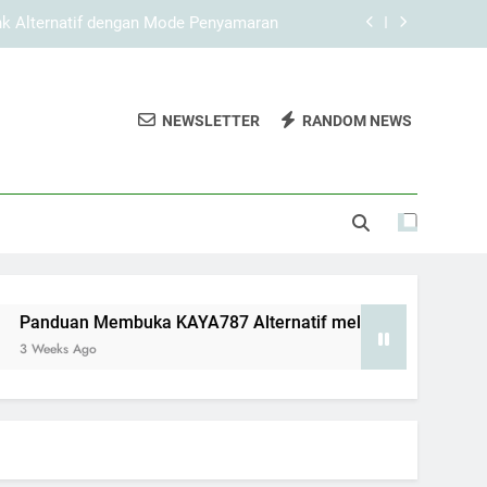
 Alternatif dengan Mode Penyamaran
Alternatif melalui Mode Penyamaran
KAYA787 Alternatif yang Sulit Dimuat
NEWSLETTER
RANDOM NEWS
 Alternatif dengan Mode Penyamaran
utar Dunia Hiburan, Gaya Hidup, Dan Tren Terbaru.
 Alternatif dengan Mode Penyamaran
Alternatif melalui Mode Penyamaran
KAYA787 Alternatif yang Sulit Dimuat
Membuka KAYA787 Alternatif melalui Mode Penyamaran
o