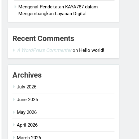
Mengenal Pendekatan KAYA787 dalam
Mengembangkan Layanan Digital
Recent Comments
A WordPress Commenter
on
Hello world!
Archives
July 2026
June 2026
May 2026
April 2026
March 2026