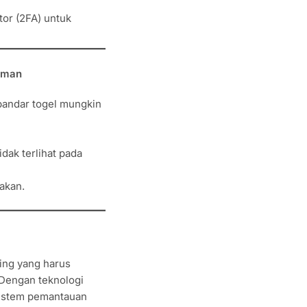
or (2FA) untuk
Aman
andar togel mungkin
dak terlihat pada
akan.
ing yang harus
 Dengan teknologi
 sistem pemantauan