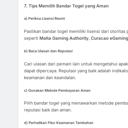
7.
Tips Memilih Bandar Togel yang Aman
a)
Periksa Lisensi Resmi
Pastikan bandar togel memiliki lisensi dari otoritas 
seperti
Malta Gaming Authority
,
Curacao eGamin
b)
Baca Ulasan dan Reputasi
Cari ulasan dari pemain lain untuk mengetahui apak
dapat dipercaya. Reputasi yang baik adalah indikato
keamanan dan keandalan.
c)
Gunakan Metode Pembayaran Aman
Pilih bandar togel yang menawarkan metode pemb
reputasi baik dan aman.
d)
Perhatikan Fitur Keamanan Tambahan