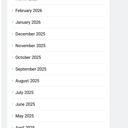
February 2026
January 2026
December 2025
November 2025
October 2025
September 2025
August 2025
July 2025
June 2025
May 2025
April 2025