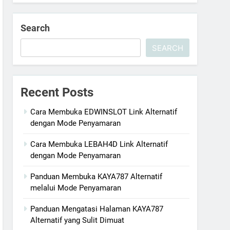
Search
SEARCH
Recent Posts
Cara Membuka EDWINSLOT Link Alternatif
dengan Mode Penyamaran
Cara Membuka LEBAH4D Link Alternatif
dengan Mode Penyamaran
Panduan Membuka KAYA787 Alternatif
melalui Mode Penyamaran
Panduan Mengatasi Halaman KAYA787
Alternatif yang Sulit Dimuat