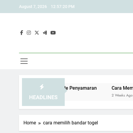
Skip
August 7, 2026
12:57:21 PM
to
content
Sun
Dapatkan B
rnatif dengan Mode Penyamaran
Cara Membuka LEBAH4
2 Weeks Ago
HEADLINES
Home
cara memilih bandar togel