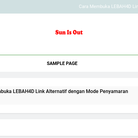
Cara Membuka LEBAH4D Link
Panduan Membuka KAYA787 
Panduan Mengatasi Halaman 
 Is Out
Cara Membuka EDWINSLOT Link
erita Terkini Dan Konten Hiburan Di Sun Is Out. Informasi Sep
Cara Membuka LEBAH4D Link
SAMPLE PAGE
Panduan Membuka KAYA787 
Panduan Mengatasi Halaman 
D Link Alternatif dengan Mode Penyamaran
Panduan 
3 Weeks Ag