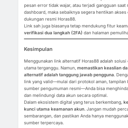
pesan error tidak wajar, atau terjadi gangguan saa
dashboard, maka sebaiknya segera hentikan akses 
dukungan resmi Horas88.
Link sah juga biasanya tetap mendukung fitur keam
verifikasi dua langkah (2FA)
dan halaman pemuliha
Kesimpulan
Menggunakan link alternatif Horas88 adalah solusi 
utama terganggu. Namun,
memastikan keaslian da
alternatif adalah tanggung jawab pengguna
. Deng
link yang valid—mulai dari protokol aman, tampilan
sumber pengumuman resmi—Anda bisa menghindar
dan melindungi data akun secara optimal.
Dalam ekosistem digital yang terus berkembang,
k
kunci utama keamanan akun
. Jangan mudah perca
sembarangan, dan pastikan Anda hanya menggunakan 
sumber terpercaya.