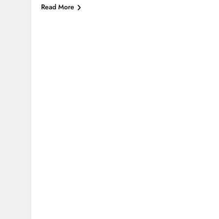
Read More