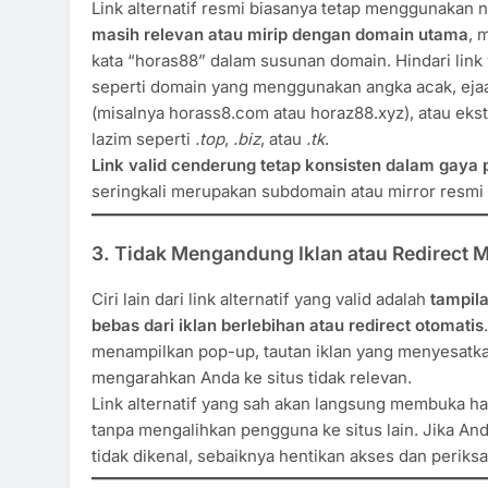
Link alternatif resmi biasanya tetap menggunakan
masih relevan atau mirip dengan domain utama
, 
kata “horas88” dalam susunan domain. Hindari link 
seperti domain yang menggunakan angka acak, ejaa
(misalnya horass8.com atau horaz88.xyz), atau eks
lazim seperti
.top
,
.biz
, atau
.tk
.
Link valid cenderung tetap konsisten dalam gaya
seringkali merupakan subdomain atau mirror resmi d
3. Tidak Mengandung Iklan atau Redirect 
Ciri lain dari link alternatif yang valid adalah
tampil
bebas dari iklan berlebihan atau redirect otomatis
menampilkan pop-up, tautan iklan yang menyesatka
mengarahkan Anda ke situs tidak relevan.
Link alternatif yang sah akan langsung membuka h
tanpa mengalihkan pengguna ke situs lain. Jika And
tidak dikenal, sebaiknya hentikan akses dan periksa