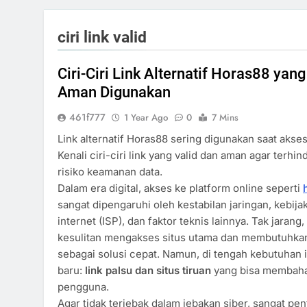
ciri link valid
Ciri-Ciri Link Alternatif Horas88 yang
Aman Digunakan
461f777
1 Year Ago
0
7 Mins
Link alternatif Horas88 sering digunakan saat akses
Kenali ciri-ciri link yang valid dan aman agar terhi
risiko keamanan data.
Dalam era digital, akses ke platform online seperti
sangat dipengaruhi oleh kestabilan jaringan, kebij
internet (ISP), dan faktor teknis lainnya. Tak jara
kesulitan mengakses situs utama dan membutuhk
sebagai solusi cepat. Namun, di tengah kebutuhan i
baru:
link palsu dan situs tiruan
yang bisa membahay
pengguna.
Agar tidak terjebak dalam jebakan siber, sangat pe