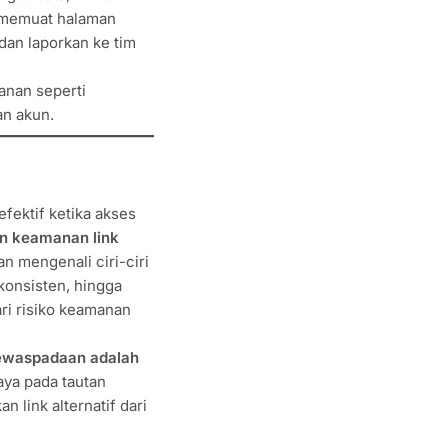
t memuat halaman
dan laporkan ke tim
anan seperti
n akun.
efektif ketika akses
n keamanan link
an mengenali ciri-ciri
 konsisten, hingga
i risiko keamanan
ewaspadaan adalah
ya pada tautan
link alternatif dari