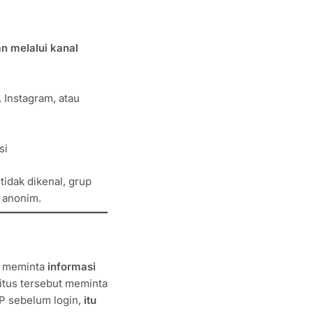
 melalui kanal
 Instagram, atau
si
idak dikenal, grup
a anonim.
ya meminta
informasi
situs tersebut meminta
P sebelum login,
itu