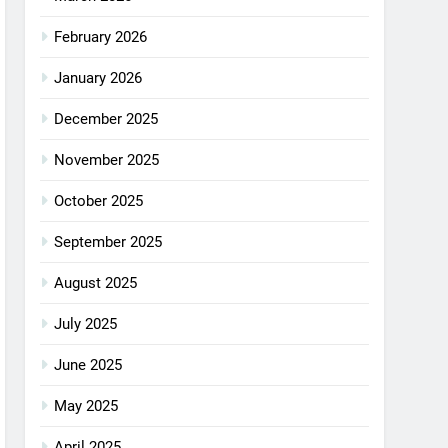
February 2026
January 2026
December 2025
November 2025
October 2025
September 2025
August 2025
July 2025
June 2025
May 2025
April 2025