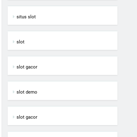
situs slot
slot
slot gacor
slot demo
slot gacor