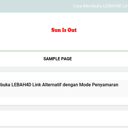
Cara Membuka LEBAH4D Link
Panduan Membuka KAYA787 
Panduan Mengatasi Halaman 
 Is Out
Cara Membuka EDWINSLOT Link
erita Terkini Dan Konten Hiburan Di Sun Is Out. Informasi Sep
Cara Membuka LEBAH4D Link
SAMPLE PAGE
Panduan Membuka KAYA787 
Panduan Mengatasi Halaman 
AH4D Link Alternatif dengan Mode Penyamaran
Pandu
3 Weeks