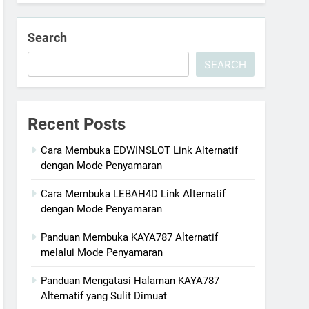
Search
SEARCH
Recent Posts
Cara Membuka EDWINSLOT Link Alternatif
dengan Mode Penyamaran
Cara Membuka LEBAH4D Link Alternatif
dengan Mode Penyamaran
Panduan Membuka KAYA787 Alternatif
melalui Mode Penyamaran
Panduan Mengatasi Halaman KAYA787
Alternatif yang Sulit Dimuat