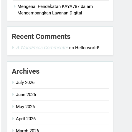
Mengenal Pendekatan KAYA787 dalam
Mengembangkan Layanan Digital
Recent Comments
A WordPress Commenter
on
Hello world!
Archives
July 2026
June 2026
May 2026
April 2026
March 2026