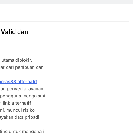
 Valid dan
 utama diblokir.
ndar dari penipuan dan
horas88 alternatif
akan penyedia layanan
ng, pengguna mengalami
an
link alternatif
ni, muncul risiko
akan data pribadi
nting untuk mengenali