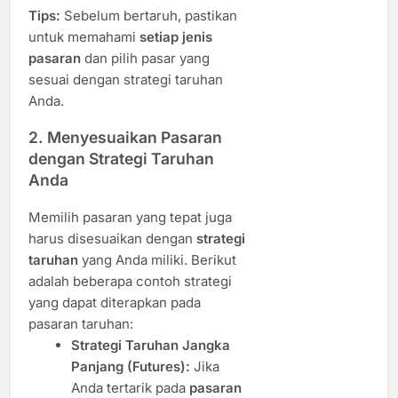
Tips:
Sebelum bertaruh, pastikan
untuk memahami
setiap jenis
pasaran
dan pilih pasar yang
sesuai dengan strategi taruhan
Anda.
2.
Menyesuaikan Pasaran
dengan Strategi Taruhan
Anda
Memilih pasaran yang tepat juga
harus disesuaikan dengan
strategi
taruhan
yang Anda miliki. Berikut
adalah beberapa contoh strategi
yang dapat diterapkan pada
pasaran taruhan:
Strategi Taruhan Jangka
Panjang (Futures):
Jika
Anda tertarik pada
pasaran