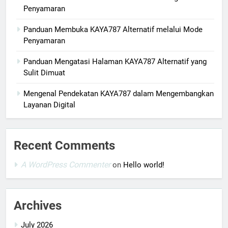
Penyamaran
Panduan Membuka KAYA787 Alternatif melalui Mode
Penyamaran
Panduan Mengatasi Halaman KAYA787 Alternatif yang
Sulit Dimuat
Mengenal Pendekatan KAYA787 dalam Mengembangkan
Layanan Digital
Recent Comments
A WordPress Commenter
on
Hello world!
Archives
July 2026