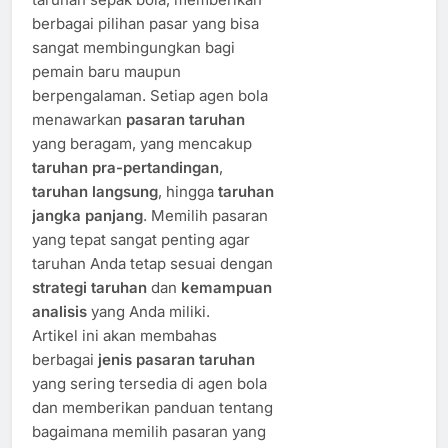
berbagai pilihan pasar yang bisa
sangat membingungkan bagi
pemain baru maupun
berpengalaman. Setiap agen bola
menawarkan
pasaran taruhan
yang beragam, yang mencakup
taruhan pra-pertandingan
,
taruhan langsung
, hingga
taruhan
jangka panjang
. Memilih pasaran
yang tepat sangat penting agar
taruhan Anda tetap sesuai dengan
strategi taruhan
dan
kemampuan
analisis
yang Anda miliki.
Artikel ini akan membahas
berbagai
jenis pasaran taruhan
yang sering tersedia di agen bola
dan memberikan panduan tentang
bagaimana memilih pasaran yang