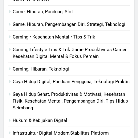
Game, Hiburan, Panduan, Slot
Game, Hiburan, Pengembangan Diri, Strategi, Teknologi
Gaming • Kesehatan Mental • Tips & Trik
Gaming Lifestyle Tips & Trik Game Produktivitas Gamer
Kesehatan Digital Mental & Fokus Pemain
Gaming, Hiburan, Teknologi
Gaya Hidup Digital, Panduan Pengguna, Teknologi Praktis
Gaya Hidup Sehat, Produktivitas & Motivasi, Kesehatan
Fisik, Kesehatan Mental, Pengembangan Diri, Tips Hidup
Seimbang
Hukum & Kebijakan Digital
Infrastruktur Digital Modern,Stabilitas Platform