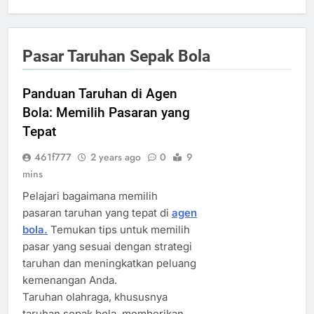
Pasar Taruhan Sepak Bola
Panduan Taruhan di Agen
Bola: Memilih Pasaran yang
Tepat
461f777
2 years ago
0
9
mins
Pelajari bagaimana memilih
pasaran taruhan yang tepat di
agen
bola.
Temukan tips untuk memilih
pasar yang sesuai dengan strategi
taruhan dan meningkatkan peluang
kemenangan Anda.
Taruhan olahraga, khususnya
taruhan sepak bola, memberikan