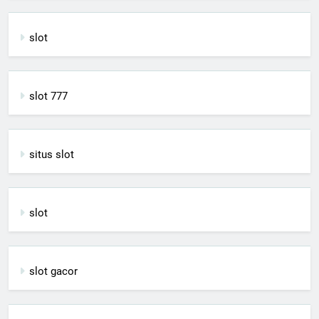
slot
slot 777
situs slot
slot
slot gacor