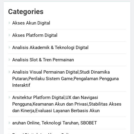
Categories
Akses Akun Digital
Akses Platform Digital
Analisis Akademik & Teknologi Digital
Analisis Slot & Tren Permainan
Analisis Visual Permainan Digital,Studi Dinamika
Putaran,Perilaku Sistem Game,Pengalaman Pengguna
Interaktif
Arsitektur Platform Digital,UX dan Navigasi
Pengguna,Keamanan Akun dan Privasi,Stabilitas Akses
dan Kinerja,Evaluasi Layanan Berbasis Akun
aruhan Online, Teknologi Taruhan, SBOBET