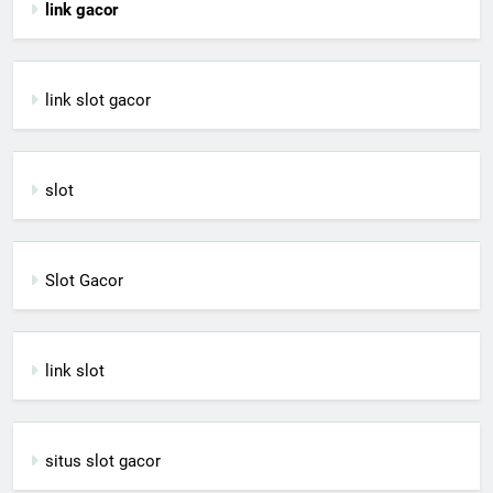
link gacor
link slot gacor
slot
Slot Gacor
link slot
situs slot gacor