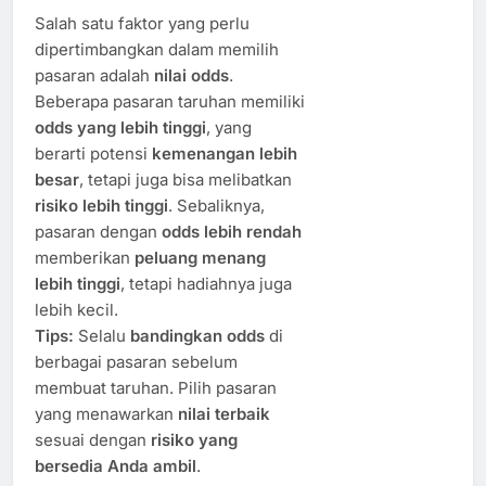
Salah satu faktor yang perlu
dipertimbangkan dalam memilih
pasaran adalah
nilai odds
.
Beberapa pasaran taruhan memiliki
odds yang lebih tinggi
, yang
berarti potensi
kemenangan lebih
besar
, tetapi juga bisa melibatkan
risiko lebih tinggi
. Sebaliknya,
pasaran dengan
odds lebih rendah
memberikan
peluang menang
lebih tinggi
, tetapi hadiahnya juga
lebih kecil.
Tips:
Selalu
bandingkan odds
di
berbagai pasaran sebelum
membuat taruhan. Pilih pasaran
yang menawarkan
nilai terbaik
sesuai dengan
risiko yang
bersedia Anda ambil
.