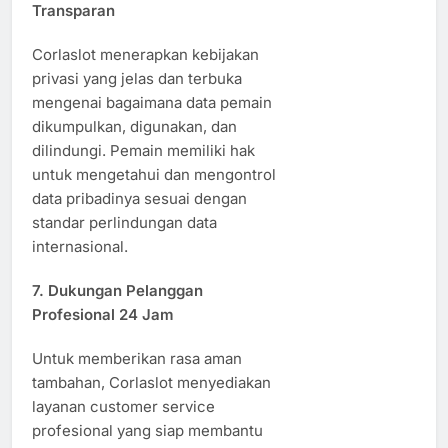
Transparan
Corlaslot menerapkan kebijakan
privasi yang jelas dan terbuka
mengenai bagaimana data pemain
dikumpulkan, digunakan, dan
dilindungi. Pemain memiliki hak
untuk mengetahui dan mengontrol
data pribadinya sesuai dengan
standar perlindungan data
internasional.
7. Dukungan Pelanggan
Profesional 24 Jam
Untuk memberikan rasa aman
tambahan, Corlaslot menyediakan
layanan customer service
profesional yang siap membantu