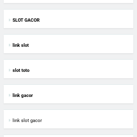
SLOT GACOR
link slot
slot toto
link gacor
link slot gacor