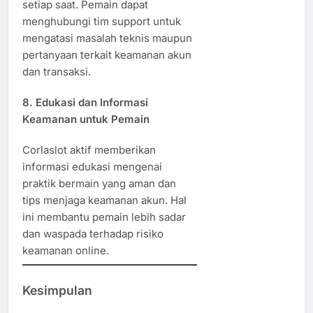
setiap saat. Pemain dapat
menghubungi tim support untuk
mengatasi masalah teknis maupun
pertanyaan terkait keamanan akun
dan transaksi.
8. Edukasi dan Informasi
Keamanan untuk Pemain
Corlaslot aktif memberikan
informasi edukasi mengenai
praktik bermain yang aman dan
tips menjaga keamanan akun. Hal
ini membantu pemain lebih sadar
dan waspada terhadap risiko
keamanan online.
Kesimpulan