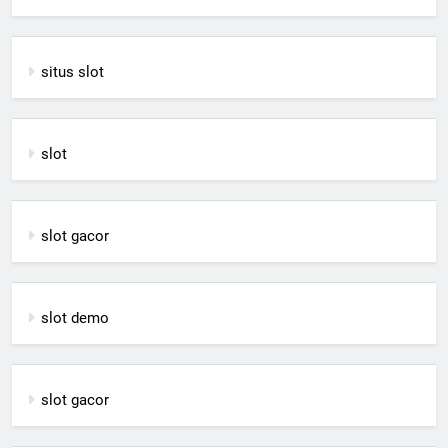
situs slot
slot
slot gacor
slot demo
slot gacor