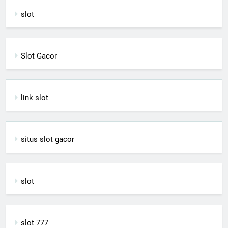
slot
Slot Gacor
link slot
situs slot gacor
slot
slot 777