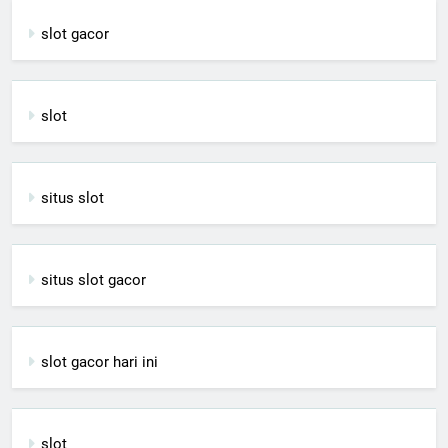
slot gacor
slot
situs slot
situs slot gacor
slot gacor hari ini
slot