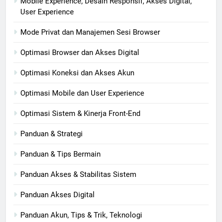
Mobile Experience, Desain Responsif, Akses Digital,
User Experience
Mode Privat dan Manajemen Sesi Browser
Optimasi Browser dan Akses Digital
Optimasi Koneksi dan Akses Akun
Optimasi Mobile dan User Experience
Optimasi Sistem & Kinerja Front-End
Panduan & Strategi
Panduan & Tips Bermain
Panduan Akses & Stabilitas Sistem
Panduan Akses Digital
Panduan Akun, Tips & Trik, Teknologi