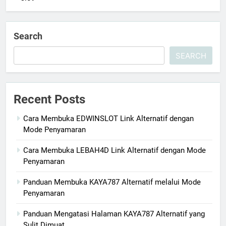
Search
SEARCH
Recent Posts
Cara Membuka EDWINSLOT Link Alternatif dengan
Mode Penyamaran
Cara Membuka LEBAH4D Link Alternatif dengan Mode
Penyamaran
Panduan Membuka KAYA787 Alternatif melalui Mode
Penyamaran
Panduan Mengatasi Halaman KAYA787 Alternatif yang
Sulit Dimuat