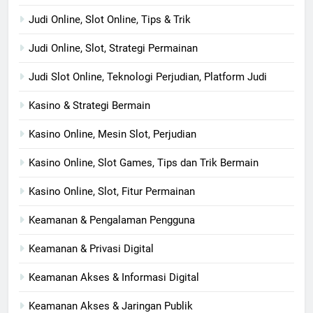
Judi Online, Slot Online, Tips & Trik
Judi Online, Slot, Strategi Permainan
Judi Slot Online, Teknologi Perjudian, Platform Judi
Kasino & Strategi Bermain
Kasino Online, Mesin Slot, Perjudian
Kasino Online, Slot Games, Tips dan Trik Bermain
Kasino Online, Slot, Fitur Permainan
Keamanan & Pengalaman Pengguna
Keamanan & Privasi Digital
Keamanan Akses & Informasi Digital
Keamanan Akses & Jaringan Publik