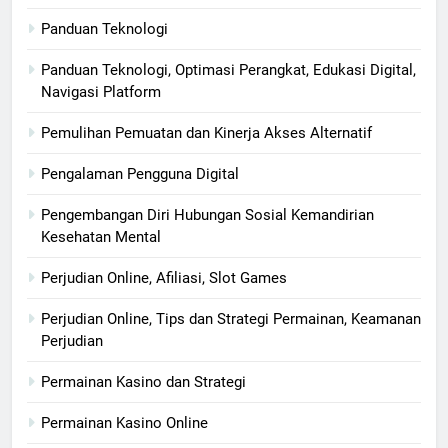
Panduan Teknologi
Panduan Teknologi, Optimasi Perangkat, Edukasi Digital,
Navigasi Platform
Pemulihan Pemuatan dan Kinerja Akses Alternatif
Pengalaman Pengguna Digital
Pengembangan Diri Hubungan Sosial Kemandirian
Kesehatan Mental
Perjudian Online, Afiliasi, Slot Games
Perjudian Online, Tips dan Strategi Permainan, Keamanan
Perjudian
Permainan Kasino dan Strategi
Permainan Kasino Online