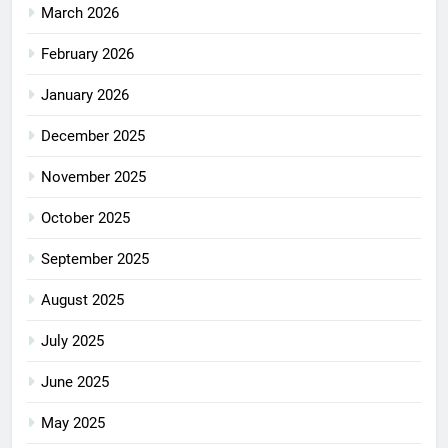
March 2026
February 2026
January 2026
December 2025
November 2025
October 2025
September 2025
August 2025
July 2025
June 2025
May 2025