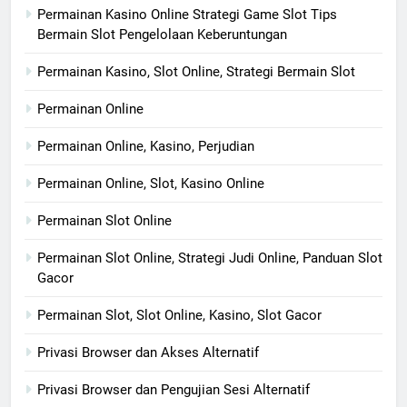
Permainan Kasino Online Strategi Game Slot Tips
Bermain Slot Pengelolaan Keberuntungan
Permainan Kasino, Slot Online, Strategi Bermain Slot
Permainan Online
Permainan Online, Kasino, Perjudian
Permainan Online, Slot, Kasino Online
Permainan Slot Online
Permainan Slot Online, Strategi Judi Online, Panduan Slot
Gacor
Permainan Slot, Slot Online, Kasino, Slot Gacor
Privasi Browser dan Akses Alternatif
Privasi Browser dan Pengujian Sesi Alternatif