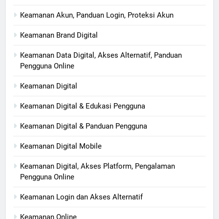
Keamanan Akun, Panduan Login, Proteksi Akun
Keamanan Brand Digital
Keamanan Data Digital, Akses Alternatif, Panduan
Pengguna Online
Keamanan Digital
Keamanan Digital & Edukasi Pengguna
Keamanan Digital & Panduan Pengguna
Keamanan Digital Mobile
Keamanan Digital, Akses Platform, Pengalaman
Pengguna Online
Keamanan Login dan Akses Alternatif
Keamanan Online