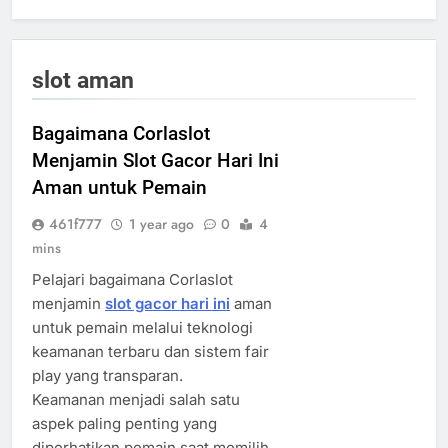
slot aman
Bagaimana Corlaslot
Menjamin Slot Gacor Hari Ini
Aman untuk Pemain
461f777
1 year ago
0
4
mins
Pelajari bagaimana Corlaslot
menjamin
slot gacor hari ini
aman
untuk pemain melalui teknologi
keamanan terbaru dan sistem fair
play yang transparan.
Keamanan menjadi salah satu
aspek paling penting yang
diperhatikan pemain saat memilih