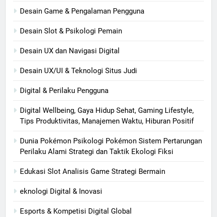
Desain Game & Pengalaman Pengguna
Desain Slot & Psikologi Pemain
Desain UX dan Navigasi Digital
Desain UX/UI & Teknologi Situs Judi
Digital & Perilaku Pengguna
Digital Wellbeing, Gaya Hidup Sehat, Gaming Lifestyle,
Tips Produktivitas, Manajemen Waktu, Hiburan Positif
Dunia Pokémon Psikologi Pokémon Sistem Pertarungan
Perilaku Alami Strategi dan Taktik Ekologi Fiksi
Edukasi Slot Analisis Game Strategi Bermain
eknologi Digital & Inovasi
Esports & Kompetisi Digital Global