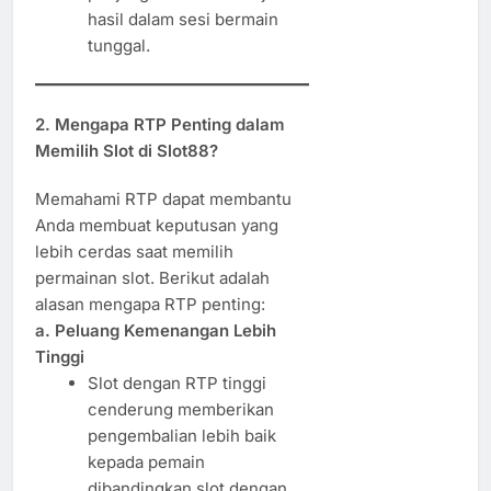
hasil dalam sesi bermain
tunggal.
2. Mengapa RTP Penting dalam
Memilih Slot di Slot88?
Memahami RTP dapat membantu
Anda membuat keputusan yang
lebih cerdas saat memilih
permainan slot. Berikut adalah
alasan mengapa RTP penting:
a. Peluang Kemenangan Lebih
Tinggi
Slot dengan RTP tinggi
cenderung memberikan
pengembalian lebih baik
kepada pemain
dibandingkan slot dengan