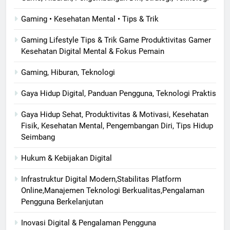
Gaming • Kesehatan Mental • Tips & Trik
Gaming Lifestyle Tips & Trik Game Produktivitas Gamer
Kesehatan Digital Mental & Fokus Pemain
Gaming, Hiburan, Teknologi
Gaya Hidup Digital, Panduan Pengguna, Teknologi Praktis
Gaya Hidup Sehat, Produktivitas & Motivasi, Kesehatan
Fisik, Kesehatan Mental, Pengembangan Diri, Tips Hidup
Seimbang
Hukum & Kebijakan Digital
Infrastruktur Digital Modern,Stabilitas Platform
Online,Manajemen Teknologi Berkualitas,Pengalaman
Pengguna Berkelanjutan
Inovasi Digital & Pengalaman Pengguna