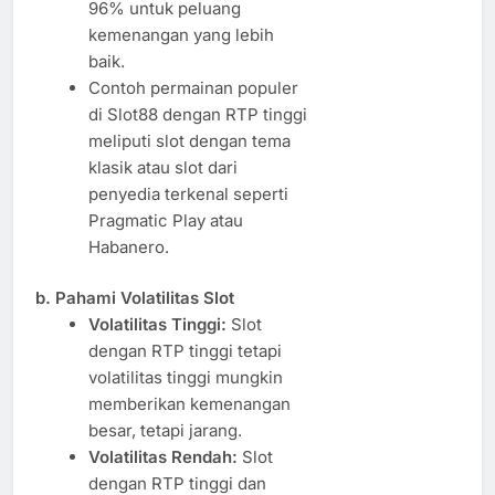
96% untuk peluang
kemenangan yang lebih
baik.
Contoh permainan populer
di Slot88 dengan RTP tinggi
meliputi slot dengan tema
klasik atau slot dari
penyedia terkenal seperti
Pragmatic Play atau
Habanero.
b. Pahami Volatilitas Slot
Volatilitas Tinggi:
Slot
dengan RTP tinggi tetapi
volatilitas tinggi mungkin
memberikan kemenangan
besar, tetapi jarang.
Volatilitas Rendah:
Slot
dengan RTP tinggi dan