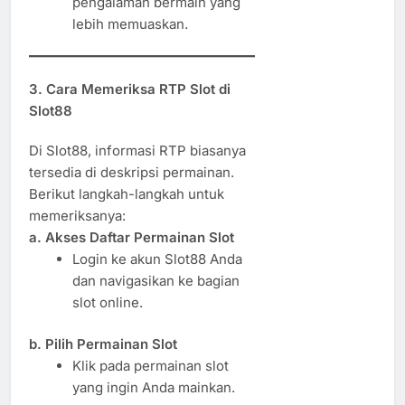
pengalaman bermain yang
lebih memuaskan.
3. Cara Memeriksa RTP Slot di
Slot88
Di Slot88, informasi RTP biasanya
tersedia di deskripsi permainan.
Berikut langkah-langkah untuk
memeriksanya:
a. Akses Daftar Permainan Slot
Login ke akun Slot88 Anda
dan navigasikan ke bagian
slot online.
b. Pilih Permainan Slot
Klik pada permainan slot
yang ingin Anda mainkan.