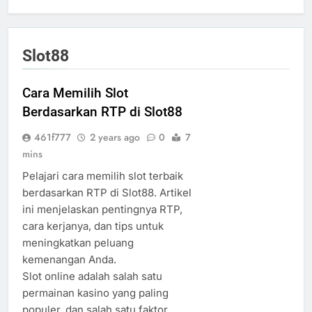
Slot88
Cara Memilih Slot
Berdasarkan RTP di Slot88
461f777
2 years ago
0
7
mins
Pelajari cara memilih slot terbaik
berdasarkan RTP di Slot88. Artikel
ini menjelaskan pentingnya RTP,
cara kerjanya, dan tips untuk
meningkatkan peluang
kemenangan Anda.
Slot online adalah salah satu
permainan kasino yang paling
populer, dan salah satu faktor