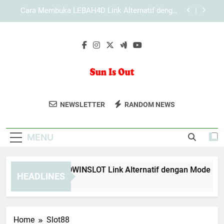
Skip
Panduan Membuka KAYA787 Alternatif melalui
to
Mode Penyamaran
content
Panduan Mengatasi Halaman KAYA787 Alternatif
yang Sulit Dimuat
Cara Membuka EDWINSLOT Link Alternatif
dengan Mode Penyamaran
Cara Membuka LEBAH4D Link Alternatif dengan
Mode Penyamaran
Sun Is Out
Dapatkan Berita Terkini Dan Konten
Panduan Membuka KAYA787 Alternatif melalui
NEWSLETTER
RANDOM NEWS
Mode Penyamaran
Hiburan Di Sun Is Out. Informasi Seputar
Panduan Mengatasi Halaman KAYA787 Alternatif
Dunia Hiburan, Gaya Hidup, Dan Tren
yang Sulit Dimuat
MENU
Terbaru.
ra Membuka EDWINSLOT Link Alternatif dengan Mode Penya
HEADLINES
eeks Ago
Home
Slot88