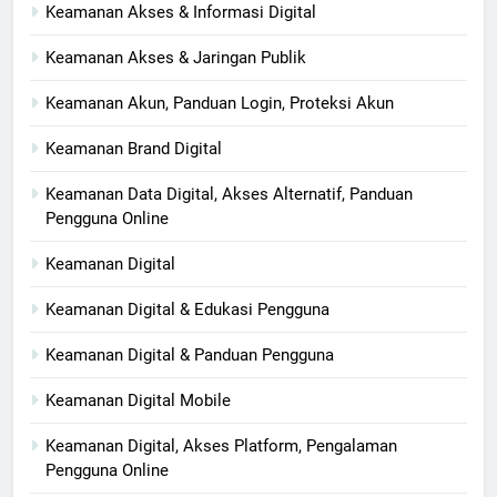
Keamanan Akses & Informasi Digital
Keamanan Akses & Jaringan Publik
Keamanan Akun, Panduan Login, Proteksi Akun
Keamanan Brand Digital
Keamanan Data Digital, Akses Alternatif, Panduan
Pengguna Online
Keamanan Digital
Keamanan Digital & Edukasi Pengguna
Keamanan Digital & Panduan Pengguna
Keamanan Digital Mobile
Keamanan Digital, Akses Platform, Pengalaman
Pengguna Online