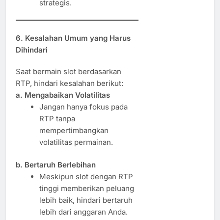
strategis.
6. Kesalahan Umum yang Harus
Dihindari
Saat bermain slot berdasarkan
RTP, hindari kesalahan berikut:
a. Mengabaikan Volatilitas
Jangan hanya fokus pada
RTP tanpa
mempertimbangkan
volatilitas permainan.
b. Bertaruh Berlebihan
Meskipun slot dengan RTP
tinggi memberikan peluang
lebih baik, hindari bertaruh
lebih dari anggaran Anda.