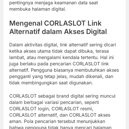
pentingnya menjaga keamanan data saat
membuka halaman digital.
Mengenal CORLASLOT Link
Alternatif dalam Akses Digital
Dalam aktivitas digital, link alternatif sering dicari
ketika akses utama tidak dapat dibuka, terasa
lambat, atau mengalami kendala tertentu. Hal ini
juga berlaku pada pencarian CORLASLOT link
alternatif. Pengguna biasanya membutuhkan akses
pengganti yang tetap jelas, mudah dikenali, dan
tidak membingungkan saat digunakan.
CORLASLOT sebagai brand digital sering muncul
dalam berbagai variasi pencarian, seperti
CORLASLOT login, CORLASLOT resmi,
CORLASLOT alternatif, dan CORLASLOT akses
aman. Pola pencarian tersebut menunjukkan
bahwa pengguna tidak hanya mencari halaman