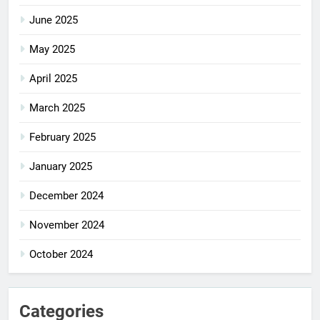
June 2025
May 2025
April 2025
March 2025
February 2025
January 2025
December 2024
November 2024
October 2024
Categories