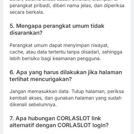
perangkat pribadi, diberi nama jelas, dan diperiksa
secara berkala.
5. Mengapa perangkat umum tidak
disarankan?
Perangkat umum dapat menyimpan riwayat,
cache, atau data tertentu tanpa disadari, sehingga
lebih berisiko bagi keamanan pengguna.
6. Apa yang harus dilakukan jika halaman
terlihat mencurigakan?
Jangan memasukkan data. Tutup halaman, periksa
kembali akses, dan gunakan halaman yang sudah
dikenali sebelumnya.
7. Apa hubungan CORLASLOT link
alternatif dengan CORLASLOT login?