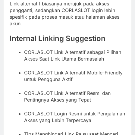
Link alternatif biasanya merujuk pada akses
pengganti, sedangkan CORLASLOT login lebih
spesifik pada proses masuk atau halaman akses
akun.
Internal Linking Suggestion
CORLASLOT Link Alternatif sebagai Pilihan
Akses Saat Link Utama Bermasalah
CORLASLOT Link Alternatif Mobile-Friendly
untuk Pengguna Aktif
CORLASLOT Link Alternatif Resmi dan
Pentingnya Akses yang Tepat
CORLASLOT Login Resmi untuk Pengalaman
Akses yang Lebih Terpercaya
Tips Menghindari Link Palsu saat Mencari