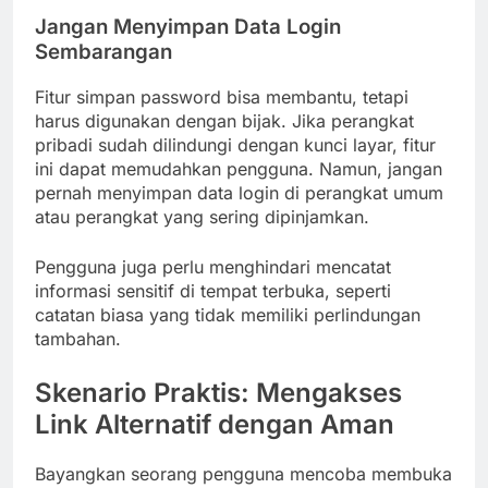
Jangan Menyimpan Data Login
Sembarangan
Fitur simpan password bisa membantu, tetapi
harus digunakan dengan bijak. Jika perangkat
pribadi sudah dilindungi dengan kunci layar, fitur
ini dapat memudahkan pengguna. Namun, jangan
pernah menyimpan data login di perangkat umum
atau perangkat yang sering dipinjamkan.
Pengguna juga perlu menghindari mencatat
informasi sensitif di tempat terbuka, seperti
catatan biasa yang tidak memiliki perlindungan
tambahan.
Skenario Praktis: Mengakses
Link Alternatif dengan Aman
Bayangkan seorang pengguna mencoba membuka