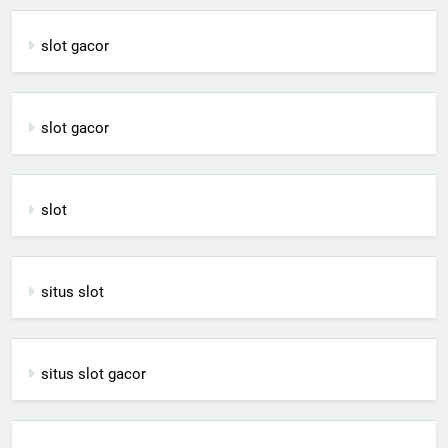
slot gacor
slot gacor
slot
situs slot
situs slot gacor