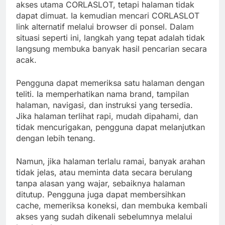
akses utama CORLASLOT, tetapi halaman tidak
dapat dimuat. Ia kemudian mencari CORLASLOT
link alternatif melalui browser di ponsel. Dalam
situasi seperti ini, langkah yang tepat adalah tidak
langsung membuka banyak hasil pencarian secara
acak.
Pengguna dapat memeriksa satu halaman dengan
teliti. Ia memperhatikan nama brand, tampilan
halaman, navigasi, dan instruksi yang tersedia.
Jika halaman terlihat rapi, mudah dipahami, dan
tidak mencurigakan, pengguna dapat melanjutkan
dengan lebih tenang.
Namun, jika halaman terlalu ramai, banyak arahan
tidak jelas, atau meminta data secara berulang
tanpa alasan yang wajar, sebaiknya halaman
ditutup. Pengguna juga dapat membersihkan
cache, memeriksa koneksi, dan membuka kembali
akses yang sudah dikenali sebelumnya melalui