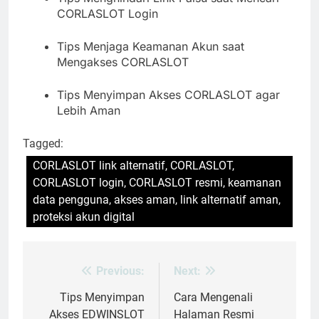
CORLASLOT Login
Tips Menjaga Keamanan Akun saat
Mengakses CORLASLOT
Tips Menyimpan Akses CORLASLOT agar
Lebih Aman
Tagged:
CORLASLOT link alternatif, CORLASLOT,
CORLASLOT login, CORLASLOT resmi, keamanan
data pengguna, akses aman, link alternatif aman,
proteksi akun digital
Previous:
Next:
Post
navigation
Tips Menyimpan
Cara Mengenali
Akses EDWINSLOT
Halaman Resmi