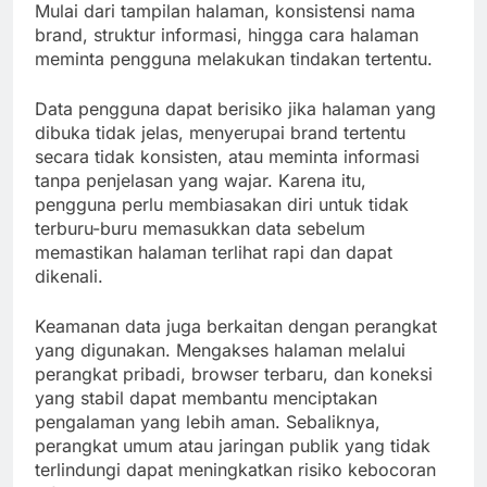
Mulai dari tampilan halaman, konsistensi nama
brand, struktur informasi, hingga cara halaman
meminta pengguna melakukan tindakan tertentu.
Data pengguna dapat berisiko jika halaman yang
dibuka tidak jelas, menyerupai brand tertentu
secara tidak konsisten, atau meminta informasi
tanpa penjelasan yang wajar. Karena itu,
pengguna perlu membiasakan diri untuk tidak
terburu-buru memasukkan data sebelum
memastikan halaman terlihat rapi dan dapat
dikenali.
Keamanan data juga berkaitan dengan perangkat
yang digunakan. Mengakses halaman melalui
perangkat pribadi, browser terbaru, dan koneksi
yang stabil dapat membantu menciptakan
pengalaman yang lebih aman. Sebaliknya,
perangkat umum atau jaringan publik yang tidak
terlindungi dapat meningkatkan risiko kebocoran