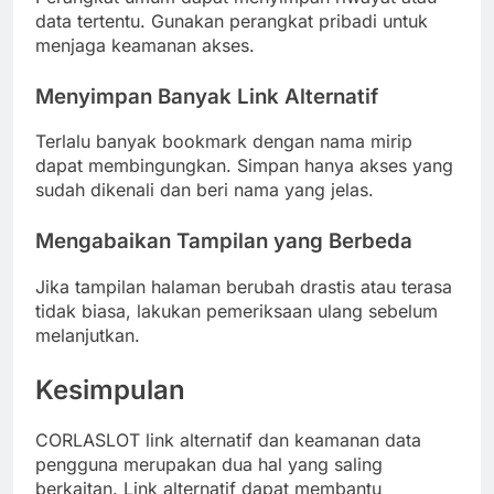
data tertentu. Gunakan perangkat pribadi untuk
menjaga keamanan akses.
Menyimpan Banyak Link Alternatif
Terlalu banyak bookmark dengan nama mirip
dapat membingungkan. Simpan hanya akses yang
sudah dikenali dan beri nama yang jelas.
Mengabaikan Tampilan yang Berbeda
Jika tampilan halaman berubah drastis atau terasa
tidak biasa, lakukan pemeriksaan ulang sebelum
melanjutkan.
Kesimpulan
CORLASLOT link alternatif dan keamanan data
pengguna merupakan dua hal yang saling
berkaitan. Link alternatif dapat membantu