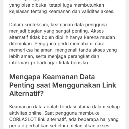
yang bisa dibuka, tetapi juga membutuhkan
kejelasan tentang keamanan dan validitas akses.
Dalam konteks ini, keamanan data pengguna
menjadi bagian yang sangat penting. Akses
alternatif tidak boleh dipilih hanya karena mudah
ditemukan. Pengguna perlu memahami cara
memeriksa halaman, mengenali tanda akses yang
lebih aman, serta menjaga perangkat dan
informasi pribadi agar tidak berisiko.
Mengapa Keamanan Data
Penting saat Menggunakan Link
Alternatif?
Keamanan data adalah fondasi utama dalam setiap
aktivitas online. Saat pengguna membuka
CORLASLOT link alternatif, ada beberapa hal yang
perlu diperhatikan sebelum melanjutkan akses.