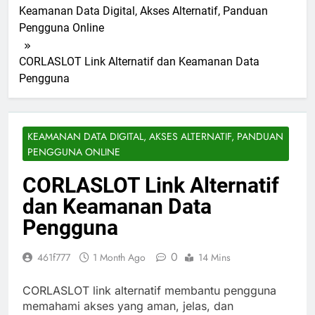
Keamanan Data Digital, Akses Alternatif, Panduan
Pengguna Online
CORLASLOT Link Alternatif dan Keamanan Data
Pengguna
KEAMANAN DATA DIGITAL, AKSES ALTERNATIF, PANDUAN
PENGGUNA ONLINE
CORLASLOT Link Alternatif
dan Keamanan Data
Pengguna
0
461f777
1 Month Ago
14 Mins
CORLASLOT link alternatif membantu pengguna
memahami akses yang aman, jelas, dan