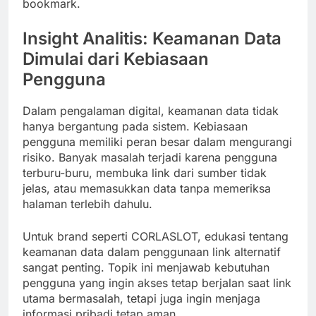
bookmark.
Insight Analitis: Keamanan Data
Dimulai dari Kebiasaan
Pengguna
Dalam pengalaman digital, keamanan data tidak
hanya bergantung pada sistem. Kebiasaan
pengguna memiliki peran besar dalam mengurangi
risiko. Banyak masalah terjadi karena pengguna
terburu-buru, membuka link dari sumber tidak
jelas, atau memasukkan data tanpa memeriksa
halaman terlebih dahulu.
Untuk brand seperti CORLASLOT, edukasi tentang
keamanan data dalam penggunaan link alternatif
sangat penting. Topik ini menjawab kebutuhan
pengguna yang ingin akses tetap berjalan saat link
utama bermasalah, tetapi juga ingin menjaga
informasi pribadi tetap aman.