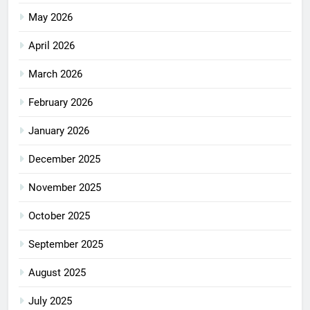
May 2026
April 2026
March 2026
February 2026
January 2026
December 2025
November 2025
October 2025
September 2025
August 2025
July 2025