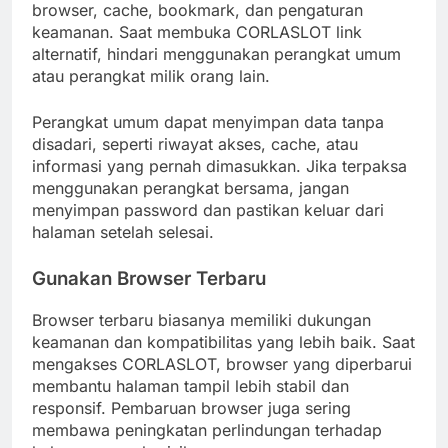
browser, cache, bookmark, dan pengaturan
keamanan. Saat membuka CORLASLOT link
alternatif, hindari menggunakan perangkat umum
atau perangkat milik orang lain.
Perangkat umum dapat menyimpan data tanpa
disadari, seperti riwayat akses, cache, atau
informasi yang pernah dimasukkan. Jika terpaksa
menggunakan perangkat bersama, jangan
menyimpan password dan pastikan keluar dari
halaman setelah selesai.
Gunakan Browser Terbaru
Browser terbaru biasanya memiliki dukungan
keamanan dan kompatibilitas yang lebih baik. Saat
mengakses CORLASLOT, browser yang diperbarui
membantu halaman tampil lebih stabil dan
responsif. Pembaruan browser juga sering
membawa peningkatan perlindungan terhadap