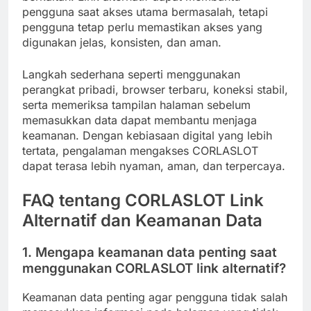
pengguna saat akses utama bermasalah, tetapi
pengguna tetap perlu memastikan akses yang
digunakan jelas, konsisten, dan aman.
Langkah sederhana seperti menggunakan
perangkat pribadi, browser terbaru, koneksi stabil,
serta memeriksa tampilan halaman sebelum
memasukkan data dapat membantu menjaga
keamanan. Dengan kebiasaan digital yang lebih
tertata, pengalaman mengakses CORLASLOT
dapat terasa lebih nyaman, aman, dan terpercaya.
FAQ tentang CORLASLOT Link
Alternatif dan Keamanan Data
1. Mengapa keamanan data penting saat
menggunakan CORLASLOT link alternatif?
Keamanan data penting agar pengguna tidak salah