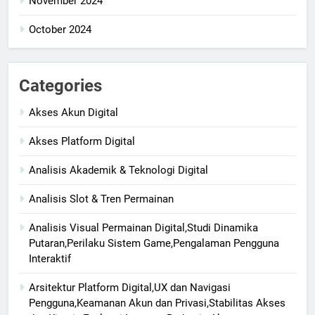
November 2024
October 2024
Categories
Akses Akun Digital
Akses Platform Digital
Analisis Akademik & Teknologi Digital
Analisis Slot & Tren Permainan
Analisis Visual Permainan Digital,Studi Dinamika
Putaran,Perilaku Sistem Game,Pengalaman Pengguna
Interaktif
Arsitektur Platform Digital,UX dan Navigasi
Pengguna,Keamanan Akun dan Privasi,Stabilitas Akses