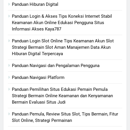
Panduan Hiburan Digital
Panduan Login & Akses Tips Koneksi Internet Stabil
Keamanan Akun Online Edukasi Pengguna Situs
Informasi Akses Kaya787
Panduan Login Slot Online Tips Keamanan Akun Slot
Strategi Bermain Slot Aman Manajemen Data Akun
Hiburan Digital Terpercaya
Panduan Navigasi dan Pengalaman Pengguna
Panduan Navigasi Platform
Panduan Pemilihan Situs Edukasi Pemain Pemula
Strategi Bermain Online Keamanan dan Kenyamanan
Bermain Evaluasi Situs Judi
Panduan Pemula, Review Situs Slot, Tips Bermain, Fitur
Slot Online, Strategi Permainan