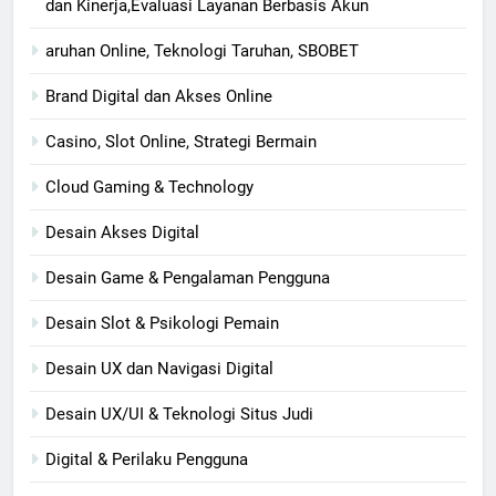
dan Kinerja,Evaluasi Layanan Berbasis Akun
aruhan Online, Teknologi Taruhan, SBOBET
Brand Digital dan Akses Online
Casino, Slot Online, Strategi Bermain
Cloud Gaming & Technology
Desain Akses Digital
Desain Game & Pengalaman Pengguna
Desain Slot & Psikologi Pemain
Desain UX dan Navigasi Digital
Desain UX/UI & Teknologi Situs Judi
Digital & Perilaku Pengguna