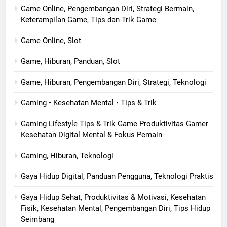
Game Online, Pengembangan Diri, Strategi Bermain,
Keterampilan Game, Tips dan Trik Game
Game Online, Slot
Game, Hiburan, Panduan, Slot
Game, Hiburan, Pengembangan Diri, Strategi, Teknologi
Gaming • Kesehatan Mental • Tips & Trik
Gaming Lifestyle Tips & Trik Game Produktivitas Gamer
Kesehatan Digital Mental & Fokus Pemain
Gaming, Hiburan, Teknologi
Gaya Hidup Digital, Panduan Pengguna, Teknologi Praktis
Gaya Hidup Sehat, Produktivitas & Motivasi, Kesehatan
Fisik, Kesehatan Mental, Pengembangan Diri, Tips Hidup
Seimbang