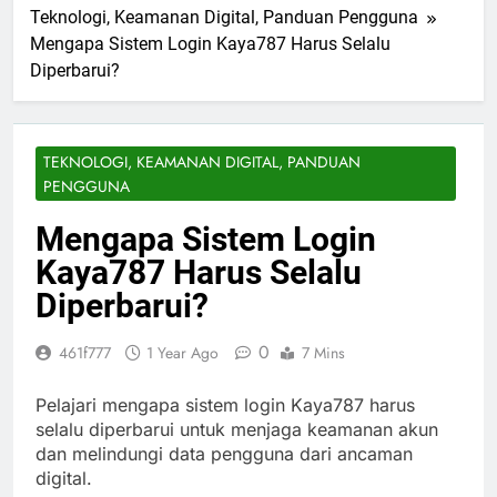
Teknologi, Keamanan Digital, Panduan Pengguna
Mengapa Sistem Login Kaya787 Harus Selalu
Diperbarui?
TEKNOLOGI, KEAMANAN DIGITAL, PANDUAN
PENGGUNA
Mengapa Sistem Login
Kaya787 Harus Selalu
Diperbarui?
0
461f777
1 Year Ago
7 Mins
Pelajari mengapa sistem login Kaya787 harus
selalu diperbarui untuk menjaga keamanan akun
dan melindungi data pengguna dari ancaman
digital.