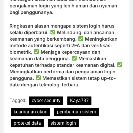
pengalaman login yang lebih aman dan nyaman
bagi penggunanya
.
Ringkasan alasan mengapa sistem login harus
selalu diperbarui:
Melindungi dari ancaman
keamanan yang berkembang.
Meningkatkan
metode autentikasi seperti 2FA dan verifikasi
biometrik.
Menjaga kepercayaan dan
keamanan data pengguna.
Memastikan
kepatuhan terhadap standar keamanan digital.
Meningkatkan performa dan pengalaman login
pengguna.
Memastikan sistem tetap up-to-
date dengan teknologi terbaru.
Tagged:
cyber security
Kaya787
keamanan akun
pembaruan sistem
proteksi data
sistem login