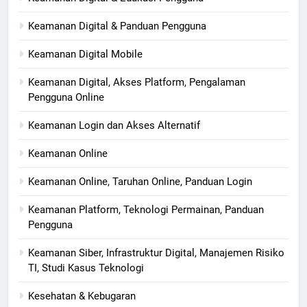
Keamanan Digital & Panduan Pengguna
Keamanan Digital Mobile
Keamanan Digital, Akses Platform, Pengalaman
Pengguna Online
Keamanan Login dan Akses Alternatif
Keamanan Online
Keamanan Online, Taruhan Online, Panduan Login
Keamanan Platform, Teknologi Permainan, Panduan
Pengguna
Keamanan Siber, Infrastruktur Digital, Manajemen Risiko
TI, Studi Kasus Teknologi
Kesehatan & Kebugaran